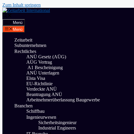
Zum Inhalt springen
Menü
Menü
Zeitarbeit
Subunternehmen
Rechtliches
ANÜ Gesetz (AÜG)
AÜG Vertrag
A1 Bescheinigung
ANÜ Unterlagen
Elsta Visa
EU-Richtlinie
Verdeckte ANÜ
Beantragung ANÜ
Arbeitnehmerüberlassung Baugewerbe
Branchen
Schiffbau
Ingenieurwesen
Sicherheitsingenieur
Industrial Engineers
IT Branche