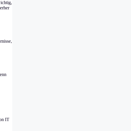
ichtig,
erher
rnisse,
denn
on IT