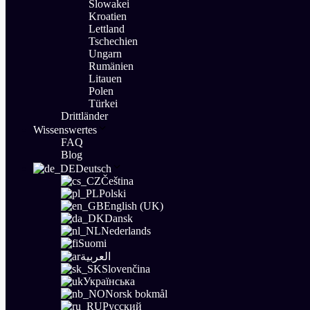
Slowakei
Kroatien
Lettland
Tschechien
Ungarn
Rumänien
Litauen
Polen
Türkei
Drittländer
Wissenswertes
FAQ
Blog
Deutsch
Čeština
Polski
English (UK)
Dansk
Nederlands
Suomi
العربية
Slovenčina
Українська
Norsk bokmål
Русский