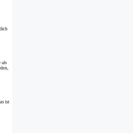
lich
 als
rden,
s ist