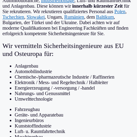
Automobilbranche,
Industriemontage
, Luft- und Raumfahrttechnik
und Anlagenbau. Diese können wir
innerhalb kürzester Zeit
für
Sie rekrutieren. Wir rekrutieren qualifiziertes Personal aus
Polen
,
Tschechien
,
Slowakei
, Ungarn,
Rumänien
, dem
Baltikum
,
Bulgarien, der Türkei und der Ukraine. Dabei achten wir auf
moderne Qualifikationen bei Engineering Fachkräften und finden
erfolgreich kompetente Sicherheitsingenieure für Sie.
Wir vermitteln Sicherheitsingenieure aus EU
und Osteuropa für:
Anlagenbau
Automobilindustrie
Chemische-/pharmazeutische Industrie / Raffinerien
Elektronik / Mess- und Regeltechnik / Halbleiter
Energieerzeugung / -versorgung / -handel
Nahrungs- und Genussmittel
Umwelttechnologie
Fahrzeugbau
Geräte- und Apparatebau
Ingenieurbüros
Kunststoffindustrie
Luft- u. Raumfahrttechnik
Maschinenbau