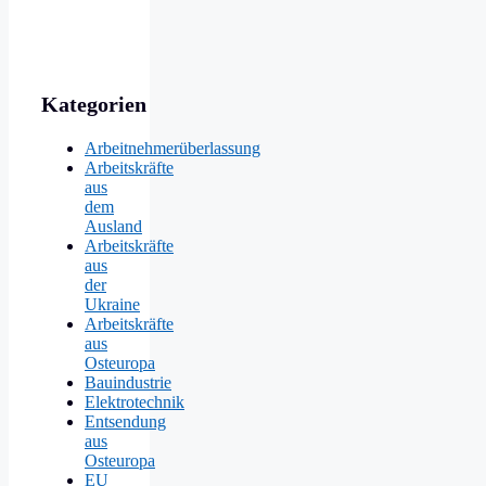
Kategorien
Arbeitnehmerüberlassung
Arbeitskräfte
aus
dem
Ausland
Arbeitskräfte
aus
der
Ukraine
Arbeitskräfte
aus
Osteuropa
Bauindustrie
Elektrotechnik
Entsendung
aus
Osteuropa
EU