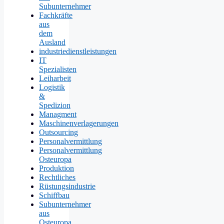
Subunternehmer
Fachkräfte
aus
dem
Ausland
industriedienstleistungen
IT
Spezialisten
Leiharbeit
Logistik
&
Spedizion
Managment
Maschinenverlagerungen
Outsourcing
Personalvermittlung
Personalvermittlung
Osteuropa
Produktion
Rechtliches
Rüstungsindustrie
Schiffbau
Subunternehmer
aus
Osteuropa