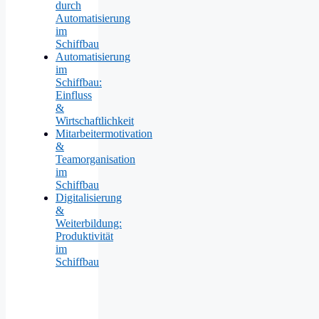
durch
Automatisierung
im
Schiffbau
Automatisierung
im
Schiffbau:
Einfluss
&
Wirtschaftlichkeit
Mitarbeitermotivation
&
Teamorganisation
im
Schiffbau
Digitalisierung
&
Weiterbildung:
Produktivität
im
Schiffbau