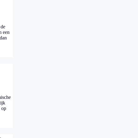
 de
in een
 dan
nische
ijk
n op