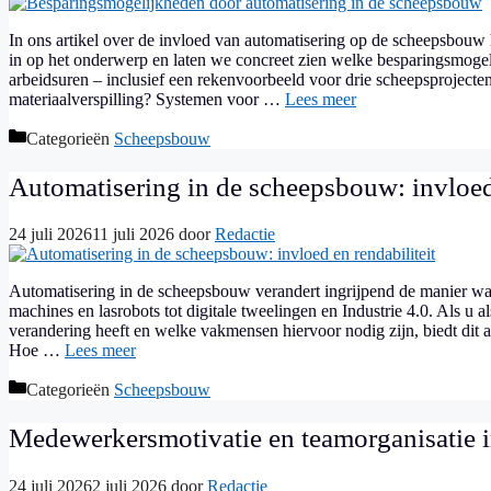
In ons artikel over de invloed van automatisering op de scheepsbouw 
in op het onderwerp en laten we concreet zien welke besparingsmogel
arbeidsuren – inclusief een rekenvoorbeeld voor drie scheepsproject
materiaalverspilling? Systemen voor …
Lees meer
Categorieën
Scheepsbouw
Automatisering in de scheepsbouw: invloed 
24 juli 2026
11 juli 2026
door
Redactie
Automatisering in de scheepsbouw verandert ingrijpend de manier
machines en lasrobots tot digitale tweelingen en Industrie 4.0. Als u
verandering heeft en welke vakmensen hiervoor nodig zijn, biedt dit 
Hoe …
Lees meer
Categorieën
Scheepsbouw
Medewerkersmotivatie en teamorganisatie 
24 juli 2026
2 juli 2026
door
Redactie