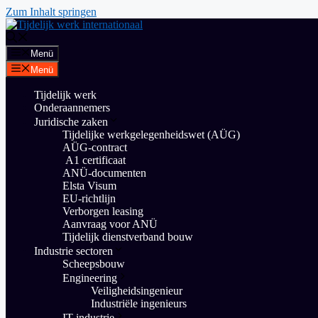
Zum Inhalt springen
Menü
Menü
Tijdelijk werk
Onderaannemers
Juridische zaken
Tijdelijke werkgelegenheidswet (AÜG)
AÜG-contract
A1 certificaat
ANÜ-documenten
Elsta Visum
EU-richtlijn
Verborgen leasing
Aanvraag voor ANÜ
Tijdelijk dienstverband bouw
Industrie sectoren
Scheepsbouw
Engineering
Veiligheidsingenieur
Industriële ingenieurs
IT-industrie