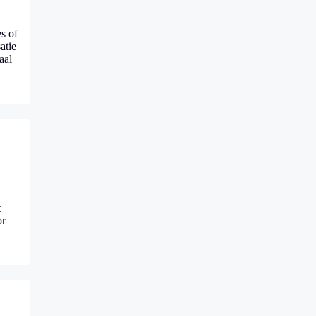
s of
atie
aal
t
or