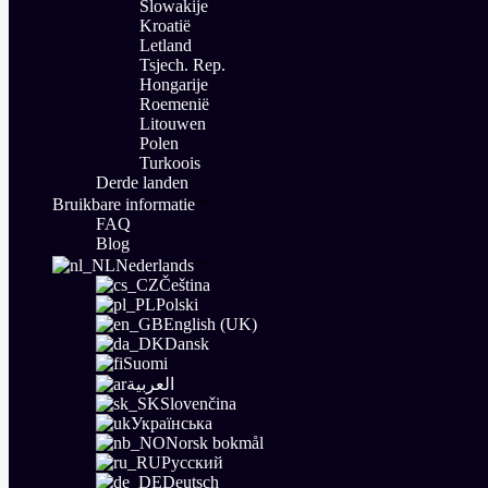
Slowakije
Kroatië
Letland
Tsjech. Rep.
Hongarije
Roemenië
Litouwen
Polen
Turkoois
Derde landen
Bruikbare informatie
FAQ
Blog
Nederlands
Čeština
Polski
English (UK)
Dansk
Suomi
العربية
Slovenčina
Українська
Norsk bokmål
Русский
Deutsch