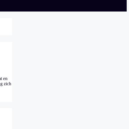
at en
ng zich