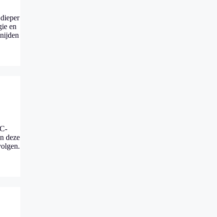
 dieper
gie en
nijden
NC-
en deze
volgen.