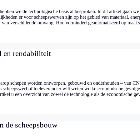
hebben we de technologische basis al besproken. In dit artikel gaan we
ijkheden er voor scheepswerven zijn op het gebied van materiaal, ener
en van verschillende omvang. Hoe vermindert geautomatiseerd op maat s
en rendabiliteit
 waarop schepen worden ontworpen, gebouwd en onderhouden – van C
 als scheepswerf of toeleverancier wilt weten welke economische gevolg
artikel u een overzicht van zowel de technologie als de economische ge
in de scheepsbouw