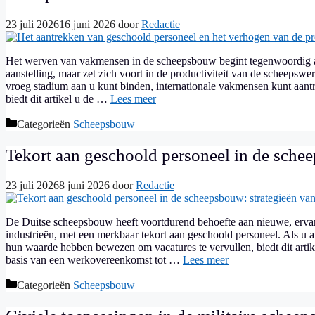
23 juli 2026
16 juni 2026
door
Redactie
Het werven van vakmensen in de scheepsbouw begint tegenwoordig al l
aanstelling, maar zet zich voort in de productiviteit van de scheepswer
vroeg stadium aan u kunt binden, internationale vakmensen kunt aantre
biedt dit artikel u de …
Lees meer
Categorieën
Scheepsbouw
Tekort aan geschoold personeel in de sche
23 juli 2026
8 juni 2026
door
Redactie
De Duitse scheepsbouw heeft voortdurend behoefte aan nieuwe, ervaren
industrieën, met een merkbaar tekort aan geschoold personeel. Als u a
hun waarde hebben bewezen om vacatures te vervullen, biedt dit arti
basis van een werkovereenkomst tot …
Lees meer
Categorieën
Scheepsbouw