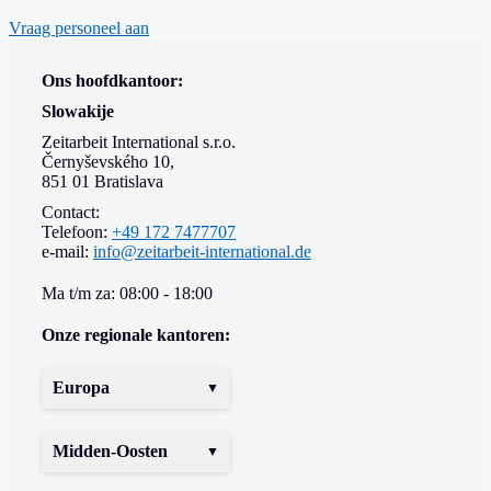
Vraag personeel aan
Ons hoofdkantoor:
Slowakije
Zeitarbeit International s.r.o.
Černyševského 10,
851 01 Bratislava
Contact:
Telefoon:
+49 172 7477707
e-mail:
info@zeitarbeit-international.de
Ma t/m za: 08:00 - 18:00
Onze regionale kantoren:
Europa
Midden-Oosten