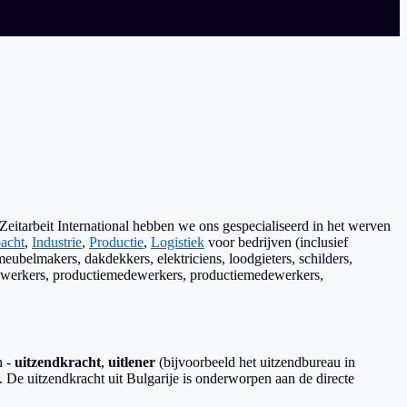
eitarbeit International hebben we ons gespecialiseerd in het werven
acht
,
Industrie
,
Productie
,
Logistiek
voor bedrijven (inclusief
eubelmakers, dakdekkers, elektriciens, loodgieters, schilders,
dewerkers, productiemedewerkers, productiemedewerkers,
n -
uitzendkracht
,
uitlener
(bijvoorbeeld het uitzendbureau in
jf. De uitzendkracht uit Bulgarije is onderworpen aan de directe