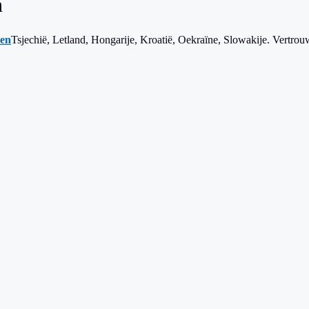
n
len
Tsjechië, Letland, Hongarije, Kroatië, Oekraïne, Slowakije. Vertrou