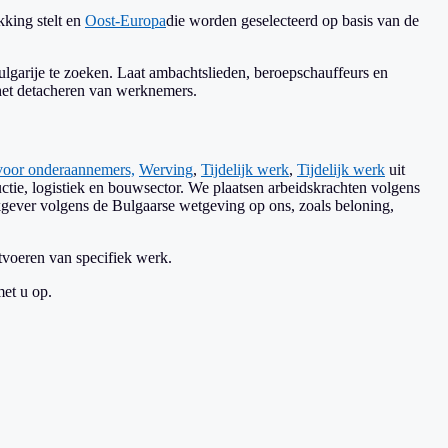
kking stelt en
Oost-Europa
die worden geselecteerd op basis van de
garije te zoeken. Laat ambachtslieden, beroepschauffeurs en
 het detacheren van werknemers.
voor onderaannemers,
Werving
,
Tijdelijk werk
,
Tijdelijk werk
uit
ctie, logistiek en bouwsector. We plaatsen arbeidskrachten volgens
kgever volgens de Bulgaarse wetgeving op ons, zoals beloning,
tvoeren van specifiek werk.
et u op.