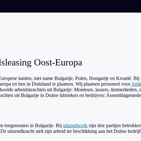
lsleasing Oost-Europa
uropese landen, met name Bulgarije, Polen, Hongarije en Kroatië. Bij Z
opa en hen in Duitsland te plaatsen. Wij plaatsen personeel voor
Amb
oolde arbeidskrachten uit Bulgarije: Monteurs, lassers, timmerlieden, m
rachten uit Bulgarije in Duitse fabrieken en bedrijven: Assemblageme
en toegenomen in Bulgarije. Bij
uitzendwerk
zijn drie partijen betrokke
. De uitzendkracht stelt zijn arbeid ter beschikking aan het Duitse bedri