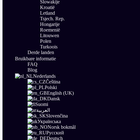
Slowakije
Kroatië
Letland
Tsjech. Rep.
Hongarije
Roemenië
Litouwen
Polen
Turkoois
Derde landen
Bruikbare informatie
FAQ
Blog
Nederlands
Čeština
Polski
English (UK)
Dansk
Suomi
العربية
Slovenčina
Українська
Norsk bokmål
Русский
Deutsch