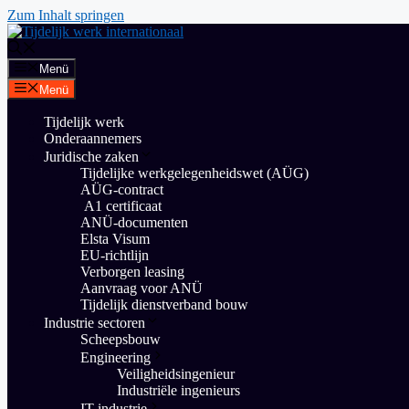
Zum Inhalt springen
Menü
Menü
Tijdelijk werk
Onderaannemers
Juridische zaken
Tijdelijke werkgelegenheidswet (AÜG)
AÜG-contract
A1 certificaat
ANÜ-documenten
Elsta Visum
EU-richtlijn
Verborgen leasing
Aanvraag voor ANÜ
Tijdelijk dienstverband bouw
Industrie sectoren
Scheepsbouw
Engineering
Veiligheidsingenieur
Industriële ingenieurs
IT-industrie