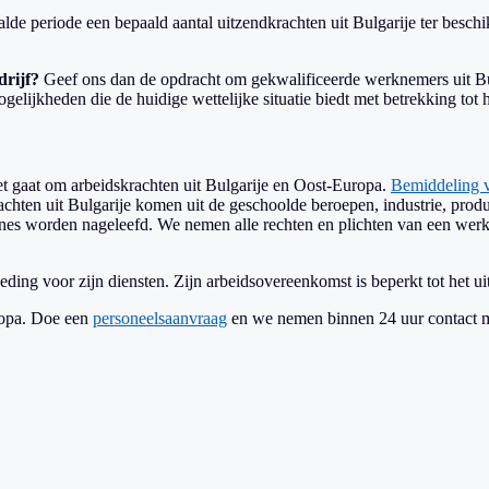
alde periode een bepaald aantal uitzendkrachten uit Bulgarije ter beschi
drijf?
Geef ons dan de opdracht om gekwalificeerde werknemers uit Bul
elijkheden die de huidige wettelijke situatie biedt met betrekking tot
het gaat om arbeidskrachten uit Bulgarije en Oost-Europa.
Bemiddeling 
achten uit Bulgarije komen uit de geschoolde beroepen, industrie, produ
dlines worden nageleefd. We nemen alle rechten en plichten van een wer
ng voor zijn diensten. Zijn arbeidsovereenkomst is beperkt tot het ui
ropa. Doe een
personeelsaanvraag
en we nemen binnen 24 uur contact m