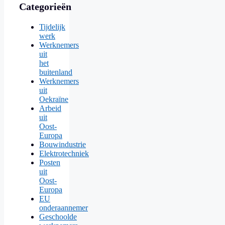
Categorieën
Tijdelijk
werk
Werknemers
uit
het
buitenland
Werknemers
uit
Oekraïne
Arbeid
uit
Oost-
Europa
Bouwindustrie
Elektrotechniek
Posten
uit
Oost-
Europa
EU
onderaannemer
Geschoolde