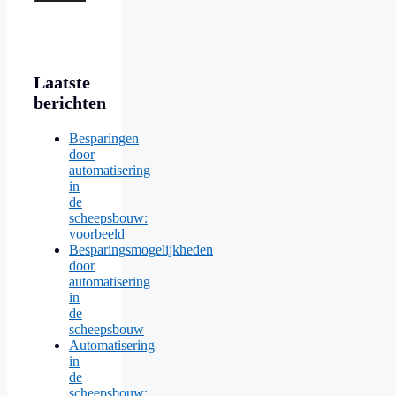
Laatste
berichten
Besparingen
door
automatisering
in
de
scheepsbouw:
voorbeeld
Besparingsmogelijkheden
door
automatisering
in
de
scheepsbouw
Automatisering
in
de
scheepsbouw: