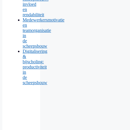
invloed
en
rendabiliteit
Medewerkersmotivatie
en
teamorganisatie
in
de
scheepsbouw
Digitalisering
&
bijscholing:
productiviteit
in
de
scheepsbouw