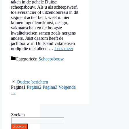
taken in de gehele Duitse
scheepsbouw. Als u als scheepswerf,
toeleverancier of uitzendbureau in dit
segment actief bent, weet u: hier
komen ingenieurskunst, design,
vakmanschap en de hoogste
kwaliteitseisen samen zoals nergens
anders. Juist daarom heeft de
jachtbouw in Duitsland vakmensen
nodig die niet alleen …
Lees meer
Categorieën
Scheepsbouw
Oudere berichten
Pagina
1
Pagina
2
Pagina
3
Volgende
→
Zoeken
Zoeken