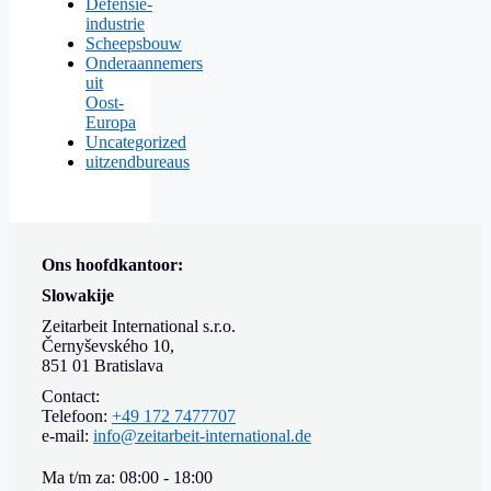
Defensie-
industrie
Scheepsbouw
Onderaannemers
uit
Oost-
Europa
Uncategorized
uitzendbureaus
Ons hoofdkantoor:
Slowakije
Zeitarbeit International s.r.o.
Černyševského 10,
851 01 Bratislava
Contact:
Telefoon:
+49 172 7477707
e-mail:
info@zeitarbeit-international.de
Ma t/m za: 08:00 - 18:00