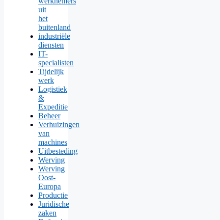
werknemers
uit
het
buitenland
industriële
diensten
IT-
specialisten
Tijdelijk
werk
Logistiek
&
Expeditie
Beheer
Verhuizingen
van
machines
Uitbesteding
Werving
Werving
Oost-
Europa
Productie
Juridische
zaken