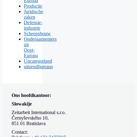
Europa
Productie
Juridische
zaken
Defensie-
industrie
Scheepsbouw
Onderaannemers
uit
Oost-
Europa
Uncategorized
uitzendbureaus
Ons hoofdkantoor:
Slowakije
Zeitarbeit International s.r.o.
Černyševského 10,
851 01 Bratislava
Contact: