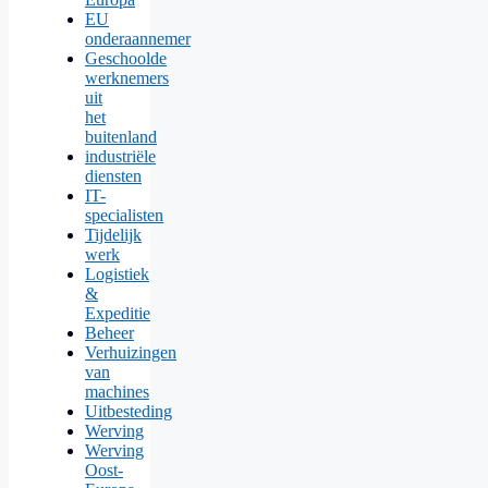
EU
onderaannemer
Geschoolde
werknemers
uit
het
buitenland
industriële
diensten
IT-
specialisten
Tijdelijk
werk
Logistiek
&
Expeditie
Beheer
Verhuizingen
van
machines
Uitbesteding
Werving
Werving
Oost-