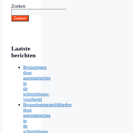
Zoeken
Zoeken
Laatste
berichten
Besparingen
door
automatisering
in
de
scheepsbouw:
voorbeeld
Besparingsmogelijkheden
door
automatisering
in
de
scheepsbouw