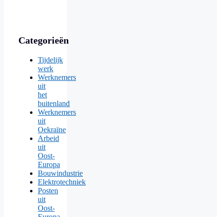
Categorieën
Tijdelijk
werk
Werknemers
uit
het
buitenland
Werknemers
uit
Oekraïne
Arbeid
uit
Oost-
Europa
Bouwindustrie
Elektrotechniek
Posten
uit
Oost-
Europa