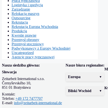
Praca tymczasowa
Logistyka i spedycja
Zarządzanie
Relokacja maszyn
Outsourcing
Rekrutacja
Rekrutacja Europa Wschodnia
Produkcja
Kwestie prawne
Przemysł obronny
Przemysł stoczniowy
Podwykonawcy z Europy Wschodniej
Uncategorized
Agencje pracy tymczasowej
Nasza siedziba główna:
Nasze biura regionalne:
Me
Słowacja
Europa
Zeitarbeit International s.r.o.
Černyševského 10,
851 01 Bratysława
K
Bliski Wschód
Kontakt:
Telefon:
+49 172 7477707
E-mail:
info@zeitarbeit-international.de