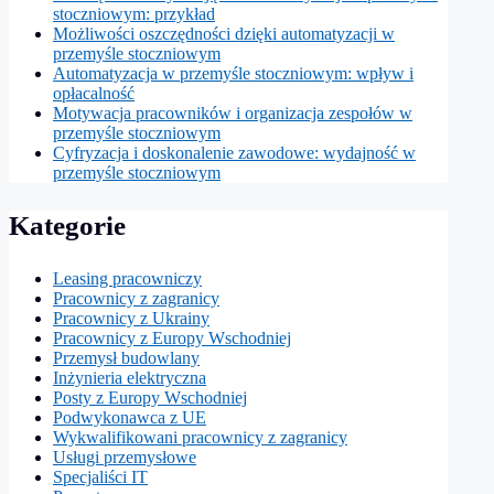
stoczniowym: przykład
Możliwości oszczędności dzięki automatyzacji w
przemyśle stoczniowym
Automatyzacja w przemyśle stoczniowym: wpływ i
opłacalność
Motywacja pracowników i organizacja zespołów w
przemyśle stoczniowym
Cyfryzacja i doskonalenie zawodowe: wydajność w
przemyśle stoczniowym
Kategorie
Leasing pracowniczy
Pracownicy z zagranicy
Pracownicy z Ukrainy
Pracownicy z Europy Wschodniej
Przemysł budowlany
Inżynieria elektryczna
Posty z Europy Wschodniej
Podwykonawca z UE
Wykwalifikowani pracownicy z zagranicy
Usługi przemysłowe
Specjaliści IT