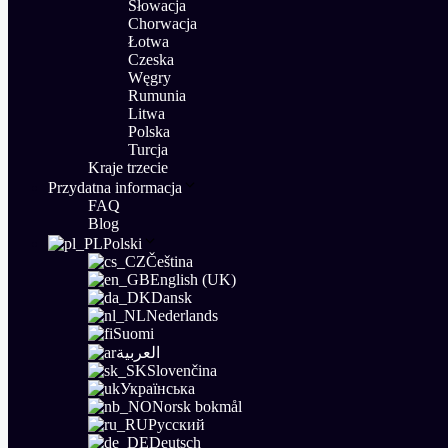
Słowacja
Chorwacja
Łotwa
Czeska
Węgry
Rumunia
Litwa
Polska
Turcja
Kraje trzecie
Przydatna informacja
FAQ
Blog
Polski
Čeština
English (UK)
Dansk
Nederlands
Suomi
العربية
Slovenčina
Українська
Norsk bokmål
Русский
Deutsch