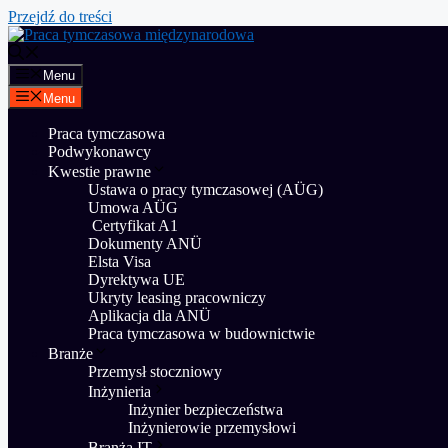
Przejdź do treści
Menu
Menu
Praca tymczasowa
Podwykonawcy
Kwestie prawne
Ustawa o pracy tymczasowej (AÜG)
Umowa AÜG
Certyfikat A1
Dokumenty ANÜ
Elsta Visa
Dyrektywa UE
Ukryty leasing pracowniczy
Aplikacja dla ANÜ
Praca tymczasowa w budownictwie
Branże
Przemysł stoczniowy
Inżynieria
Inżynier bezpieczeństwa
Inżynierowie przemysłowi
Branża IT