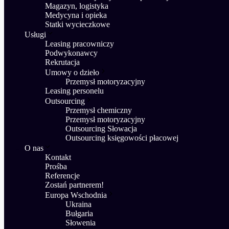
Magazyn, logistyka
Medycyna i opieka
Statki wycieczkowe
Usługi
Leasing pracowniczy
Podwykonawcy
Rekrutacja
Umowy o dzieło
Przemysł motoryzacyjny
Leasing personelu
Outsourcing
Przemysł chemiczny
Przemysł motoryzacyjny
Outsourcing Słowacja
Outsourcing księgowości płacowej
O nas
Kontakt
Prośba
Referencje
Zostań partnerem!
Europa Wschodnia
Ukraina
Bułgaria
Słowenia