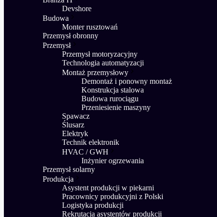
Devshore
Budowa
Monter rusztowań
Przemysł obronny
Przemysł
Przemysł motoryzacyjny
Technologia automatyzacji
Montaż przemysłowy
Demontaż i ponowny montaż
Konstrukcja stalowa
Budowa rurociągu
Przeniesienie maszyny
Spawacz
Ślusarz
Elektryk
Technik elektronik
HVAC / GWH
Inżynier ogrzewania
Przemysł solarny
Produkcja
Asystent produkcji w piekarni
Pracownicy produkcyjni z Polski
Logistyka produkcji
Rekrutacja asystentów produkcji