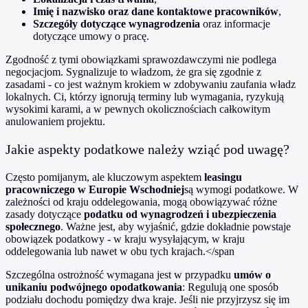
Imię i nazwisko oraz dane kontaktowe pracowników
,
Szczegóły dotyczące wynagrodzenia
oraz informacje
dotyczące umowy o pracę.
Zgodność z tymi obowiązkami sprawozdawczymi nie podlega
negocjacjom. Sygnalizuje to władzom, że gra się zgodnie z
zasadami - co jest ważnym krokiem w zdobywaniu zaufania władz
lokalnych. Ci, którzy ignorują terminy lub wymagania, ryzykują
wysokimi karami, a w pewnych okolicznościach całkowitym
anulowaniem projektu.
Jakie aspekty podatkowe należy wziąć pod uwagę?
Często pomijanym, ale kluczowym aspektem
leasingu
pracowniczego w Europie Wschodniej
są wymogi podatkowe. W
zależności od kraju oddelegowania, mogą obowiązywać różne
zasady dotyczące
podatku od wynagrodzeń i ubezpieczenia
społecznego
. Ważne jest, aby wyjaśnić, gdzie dokładnie powstaje
obowiązek podatkowy - w kraju wysyłającym, w kraju
oddelegowania lub nawet w obu tych krajach.</span
Szczególna ostrożność wymagana jest w przypadku
umów o
unikaniu podwójnego opodatkowania
: Regulują one sposób
podziału dochodu pomiędzy dwa kraje. Jeśli nie przyjrzysz się im