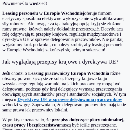
Powinieneś to wiedzieć!
Leasing personelu w Europie Wschodniej
oferuje firmom
elastyczny sposób na efektywne wykorzystanie wykwalifikowanej
siły roboczej. Ale uwaga: za tą atrakcyjną opcją kryją się złożone
ramy prawne, których należy dokładnie przestrzegać. Decydującą
rolę odgrywają tu przepisy krajowe, regulacje międzynarodowe i
dyrektywa UE w sprawie delegowania pracowników
. Nie panikuj -
wyjaśnimy krok po kroku, co należy zrobić, aby leasing personelu
w Europie Wschodniej zakończył się pełnym sukcesem!
Jak wyglądają przepisy krajowe i dyrektywa UE?
Jeśli chodzi o
Leasing pracowniczy Europa Wschodnia
różne
obszary prawne łączą się ze sobą. Przepisy krajowe kraju
wysyłającego regulują warunki, na jakich pracownicy mogą być
delegowani, podczas gdy kraj delegujący wymaga przestrzegania
obowiązujących standardów pracy i standardów socjalnych. W tym
miejscu
Dyrektywa UE w sprawie delegowania pracowników
wchodzi w grę. Zapewnia to, że delegowani pracownicy mają takie
same prawa jak pracownicy lokalni.
W praktyce oznacza to, że
przepisy dotyczące płacy minimalnej,
czasu pracy i bezpieczeństwa
muszą być ściśle przestrzegane.