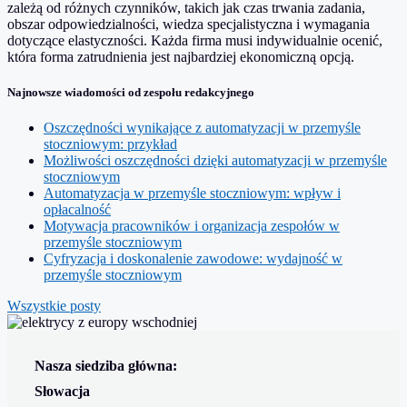
zależą od różnych czynników, takich jak czas trwania zadania,
obszar odpowiedzialności, wiedza specjalistyczna i wymagania
dotyczące elastyczności. Każda firma musi indywidualnie ocenić,
która forma zatrudnienia jest najbardziej ekonomiczną opcją.
Najnowsze wiadomości od zespołu redakcyjnego
Oszczędności wynikające z automatyzacji w przemyśle
stoczniowym: przykład
Możliwości oszczędności dzięki automatyzacji w przemyśle
stoczniowym
Automatyzacja w przemyśle stoczniowym: wpływ i
opłacalność
Motywacja pracowników i organizacja zespołów w
przemyśle stoczniowym
Cyfryzacja i doskonalenie zawodowe: wydajność w
przemyśle stoczniowym
Wszystkie posty
Nasza siedziba główna:
Słowacja