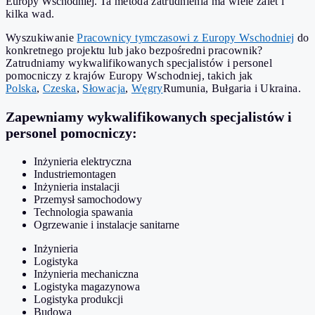
Europy Wschodniej.
Ta metoda zatrudnienia ma wiele zalet i
kilka wad.
Wyszukiwanie
Pracownicy tymczasowi z Europy Wschodniej
do
konkretnego projektu lub jako bezpośredni pracownik?
Zatrudniamy wykwalifikowanych specjalistów i personel
pomocniczy z krajów Europy Wschodniej, takich jak
Polska
,
Czeska
,
Słowacja
,
Węgry
Rumunia, Bułgaria i Ukraina.
Zapewniamy wykwalifikowanych specjalistów i
personel pomocniczy:
Inżynieria elektryczna
Industriemontagen
Inżynieria instalacji
Przemysł samochodowy
Technologia spawania
Ogrzewanie i instalacje sanitarne
Inżynieria
Logistyka
Inżynieria mechaniczna
Logistyka magazynowa
Logistyka produkcji
Budowa