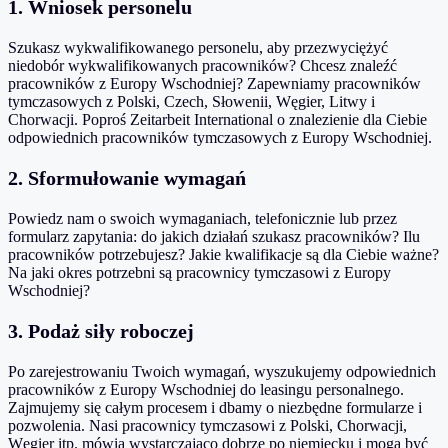
1. Wniosek personelu
Szukasz wykwalifikowanego personelu, aby przezwyciężyć
niedobór wykwalifikowanych pracowników? Chcesz znaleźć
pracowników z Europy Wschodniej? Zapewniamy pracowników
tymczasowych z Polski, Czech, Słowenii, Węgier, Litwy i
Chorwacji. Poproś Zeitarbeit International o znalezienie dla Ciebie
odpowiednich pracowników tymczasowych z Europy Wschodniej.
2. Sformułowanie wymagań
Powiedz nam o swoich wymaganiach, telefonicznie lub przez
formularz zapytania: do jakich działań szukasz pracowników? Ilu
pracowników potrzebujesz? Jakie kwalifikacje są dla Ciebie ważne?
Na jaki okres potrzebni są pracownicy tymczasowi z Europy
Wschodniej?
3. Podaż siły roboczej
Po zarejestrowaniu Twoich wymagań, wyszukujemy odpowiednich
pracowników z Europy Wschodniej do leasingu personalnego.
Zajmujemy się całym procesem i dbamy o niezbędne formularze i
pozwolenia. Nasi pracownicy tymczasowi z Polski, Chorwacji,
Węgier itp. mówią wystarczająco dobrze po niemiecku i mogą być