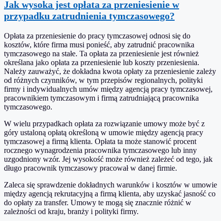
Jak wysoka jest opłata za przeniesienie w
przypadku zatrudnienia tymczasowego?
Opłata za przeniesienie do pracy tymczasowej odnosi się do
kosztów, które firma musi ponieść, aby zatrudnić pracownika
tymczasowego na stałe. Ta opłata za przeniesienie jest również
określana jako opłata za przeniesienie lub koszty przeniesienia.
Należy zauważyć, że dokładna kwota opłaty za przeniesienie zależy
od różnych czynników, w tym przepisów regionalnych, polityki
firmy i indywidualnych umów między agencją pracy tymczasowej,
pracownikiem tymczasowym i firmą zatrudniającą pracownika
tymczasowego.
W wielu przypadkach opłata za rozwiązanie umowy może być z
góry ustaloną opłatą określoną w umowie między agencją pracy
tymczasowej a firmą klienta. Opłata ta może stanowić procent
rocznego wynagrodzenia pracownika tymczasowego lub inny
uzgodniony wzór. Jej wysokość może również zależeć od tego, jak
długo pracownik tymczasowy pracował w danej firmie.
Zaleca się sprawdzenie dokładnych warunków i kosztów w umowie
między agencją rekrutacyjną a firmą klienta, aby uzyskać jasność co
do opłaty za transfer. Umowy te mogą się znacznie różnić w
zależności od kraju, branży i polityki firmy.