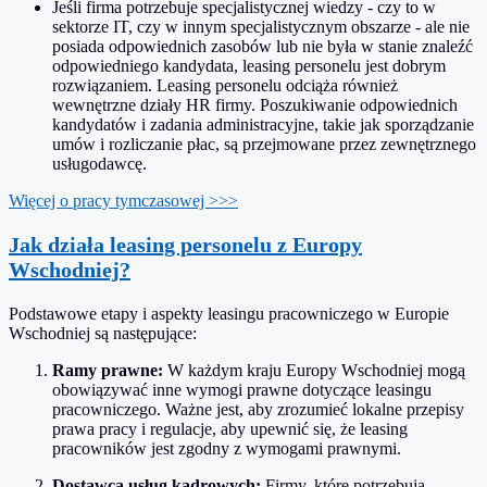
Jeśli firma potrzebuje specjalistycznej wiedzy - czy to w
sektorze IT, czy w innym specjalistycznym obszarze - ale nie
posiada odpowiednich zasobów lub nie była w stanie znaleźć
odpowiedniego kandydata, leasing personelu jest dobrym
rozwiązaniem. Leasing personelu odciąża również
wewnętrzne działy HR firmy. Poszukiwanie odpowiednich
kandydatów i zadania administracyjne, takie jak sporządzanie
umów i rozliczanie płac, są przejmowane przez zewnętrznego
usługodawcę.
Więcej o pracy tymczasowej >>>
Jak działa leasing personelu z Europy
Wschodniej?
Podstawowe etapy i aspekty leasingu pracowniczego w Europie
Wschodniej są następujące:
Ramy prawne:
W każdym kraju Europy Wschodniej mogą
obowiązywać inne wymogi prawne dotyczące leasingu
pracowniczego. Ważne jest, aby zrozumieć lokalne przepisy
prawa pracy i regulacje, aby upewnić się, że leasing
pracowników jest zgodny z wymogami prawnymi.
Dostawca usług kadrowych:
Firmy, które potrzebują