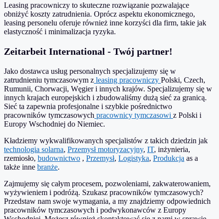
Leasing pracowniczy to skuteczne rozwiązanie pozwalające
obniżyć koszty zatrudnienia. Oprócz aspektu ekonomicznego,
leasing personelu oferuje również inne korzyści dla firm, takie jak
elastyczność i minimalizacja ryzyka.
Zeitarbeit International - Twój partner!
Jako dostawca usług personalnych specjalizujemy się w
zatrudnieniu tymczasowym z
leasing pracowniczy
Polski, Czech,
Rumunii, Chorwacji, Węgier i innych krajów. Specjalizujemy się w
innych krajach europejskich i zbudowaliśmy dużą sieć za granicą.
Sieć ta zapewnia profesjonalne i szybkie pośrednictwo
pracowników tymczasowych
pracownicy tymczasowi
z Polski i
Europy Wschodniej do Niemiec.
Kładziemy wykwalifikowanych specjalistów z takich dziedzin jak
technologia solarna
,
Przemysł motoryzacyjny
,
IT
, inżynieria,
rzemiosło,
budownictwo
,
Przemysł
,
Logistyka
,
Produkcja
as a
także inne
branże
.
Zajmujemy się całym procesem, pozwoleniami, zakwaterowaniem,
wyżywieniem i podróżą. Szukasz pracowników tymczasowych?
Przedstaw nam swoje wymagania, a my znajdziemy odpowiednich
pracowników tymczasowych i podwykonawców z Europy
Wschodniej. Możesz również skontaktować się z nami w sprawie