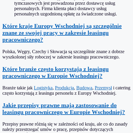
tymczasowych jest prowadzona przez dostawcę usług
personalnych. Firma klienta płaci dostawcy usług
personalnych uzgodnioną opłatę za świadczone usługi.
Które kraje Europy Wschodniej są szczególnie
znane ze swojej pracy w zakresie leasingu
pracowniczego?
Polska, Węgry, Czechy i Słowacja są szczególnie znane z dobrze
wyszkolonej siły roboczej w zakresie leasingu pracowniczego.
Które branże często korzystają z leasingu
pracowniczego w Europie Wschodniej?
Branże takie jak
Logistyka
,
Produkcja
,
Budowa
,
Przemysł
i catering
często korzystają z leasingu personelu z Europy Wschodniej.
Jakie przepisy prawne mają zastosowanie do
leasingu pracowniczego w Europie Wschodniej?
Przepisy prawne różnią się w zależności od kraju, ale co do zasady
należy przestrzegać umów o pracę, przepisów dotyczących