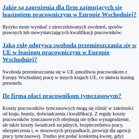
Jakie są zagrożenia dla firm zajmujących się
leasingiem pracowniczym w Europie Wschodniej?
Ryzyko może wynikać z nieoczekiwanych zwolnień, sporów
prawnych lub niewystarczających kwalifikacji pracowników.
Jaką rolę odgrywa swoboda przemieszczania się w
UE w leasingu pracowniczym w Europie
Wschodniej?
Swoboda przemieszczania się w UE umożliwia pracownikom z
Europy Wschodniej pracę w innych krajach UE, co ułatwia leasing
personelu.
Ile firma płaci pracownikom tymczasowym?
Koszty pracowników tymczasowych mogą się różnić w zależności
od kraju, branży, doświadczenia i kwalifikacji. Z reguły koszty
pracowników tymczasowych obejmują nie tylko wynagrodzenie,
ale także koszty świadczeń socjalnych, bezpieczeństwa pracy,
ubezpieczenia i, w stosownych przypadkach, prowizji dla agencji
pracy tymczasowej. Trudno jest podać konkretną kwotę, gdyż