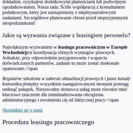
dokładnie, ryzykujesz dodatkowymi płatnościami lub podwójnym
opodatkowaniem. Nasza rada: Ściśle współpracuj z konsultantem
podatkowym, który jest zaznajomiony z międzynarodowymi
zadaniami. Szczegółowe planowanie chroni przed nieprzyjemnymi
niespodziankami!
Jakie są wyzwania związane z leasingiem personelu?
Największym wyzwaniem w
leasingu pracowniczym w Europie
Wschodniej
jest koordynacja różnych wymogów prawnych.
Jednakże, przy odpowiednim przygotowaniu i wsparciu
doświadczonych partnerów, zadanie to może zostać doskonale
opanowane.</span
Regularne szkolenia w zakresie aktualizacji prawnych i jasne kanały
komunikacji
między wszystkimi zaangażowanymi stronami pomogą
uniknąć pułapek. Niezawodny dostawca usług może również mieć
kluczowe znaczenie dla zminimalizowania obciążenia
administracyjnego i uwolnienia cię od faktycznej pracy.</span
Skontaktuj się z nami
Procedura leasingu pracowniczego