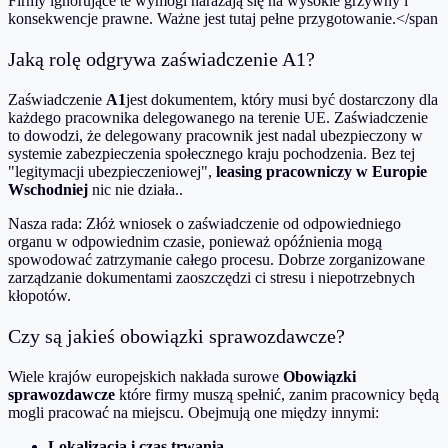
Firmy ignorujące te wymogi narażają się na wysokie grzywny i
konsekwencje prawne. Ważne jest tutaj pełne przygotowanie.</span
Jaką rolę odgrywa zaświadczenie A1?
Zaświadczenie
A1
jest dokumentem, który musi być dostarczony dla
każdego pracownika delegowanego na terenie UE. Zaświadczenie
to dowodzi, że delegowany pracownik jest nadal ubezpieczony w
systemie zabezpieczenia społecznego kraju pochodzenia. Bez tej
"legitymacji ubezpieczeniowej",
leasing pracowniczy w Europie
Wschodniej
nic nie działa.
.
Nasza rada: Złóż wniosek o zaświadczenie od odpowiedniego
organu w odpowiednim czasie, ponieważ opóźnienia mogą
spowodować zatrzymanie całego procesu. Dobrze zorganizowane
zarządzanie dokumentami zaoszczędzi ci stresu i niepotrzebnych
kłopotów.
Czy są jakieś obowiązki sprawozdawcze?
Wiele krajów europejskich nakłada surowe
Obowiązki
sprawozdawcze
które firmy muszą spełnić, zanim pracownicy będą
mogli pracować na miejscu. Obejmują one między innymi:
Lokalizacja i czas trwania
,