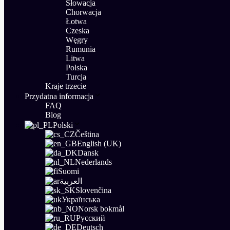
Słowacja
Chorwacja
Łotwa
Czeska
Węgry
Rumunia
Litwa
Polska
Turcja
Kraje trzecie
Przydatna informacja
FAQ
Blog
Polski
Čeština
English (UK)
Dansk
Nederlands
Suomi
العربية
Slovenčina
Українська
Norsk bokmål
Русский
Deutsch