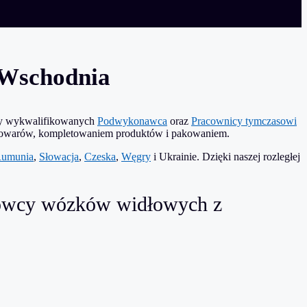
a Wschodnia
iamy wykwalifikowanych
Podwykonawca
oraz
Pracownicy tymczasowi
 towarów, kompletowaniem produktów i pakowaniem.
umunia
,
Słowacja
,
Czeska
,
Węgry
i Ukrainie. Dzięki naszej rozległej
ierowcy wózków widłowych z