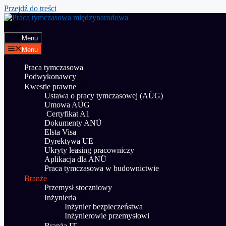
Przejdź do treści
Menu
Menu
Praca tymczasowa
Podwykonawcy
Kwestie prawne
Ustawa o pracy tymczasowej (AÜG)
Umowa AÜG
Certyfikat A1
Dokumenty ANÜ
Elsta Visa
Dyrektywa UE
Ukryty leasing pracowniczy
Aplikacja dla ANÜ
Praca tymczasowa w budownictwie
Branże
Przemysł stoczniowy
Inżynieria
Inżynier bezpieczeństwa
Inżynierowie przemysłowi
Branża IT