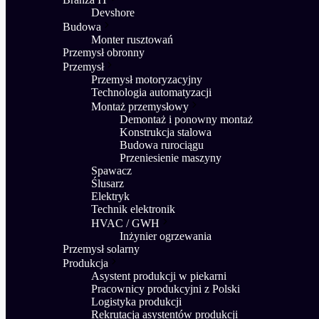
Devshore
Budowa
Monter rusztowań
Przemysł obronny
Przemysł
Przemysł motoryzacyjny
Technologia automatyzacji
Montaż przemysłowy
Demontaż i ponowny montaż
Konstrukcja stalowa
Budowa rurociągu
Przeniesienie maszyny
Spawacz
Ślusarz
Elektryk
Technik elektronik
HVAC / GWH
Inżynier ogrzewania
Przemysł solarny
Produkcja
Asystent produkcji w piekarni
Pracownicy produkcyjni z Polski
Logistyka produkcji
Rekrutacja asystentów produkcji