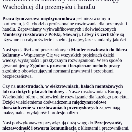
Wschodniej dla przemysłu i handlu
Praca tymczasowa międzynarodowa
jest niezawodnym
partnerem, jeśli chodzi o profesjonalne rusztowania dla przemysłu i
handlu. Zapewniamy wykwalifikowanych i doświadczonych
Monterzy rusztowań z Polski, Słowacji, Litwy i Czech
które są
używane na całym świecie i spełniają najwyższe standardy jakości.
Nasi specjaliści - od przeszkolonych
Monter rusztowań do lidera
kolumny
- Wspieramy Cię we wszystkich projektach dzięki
wiedzy, wydajności i praktycznym rozwiązaniom. W ten sposób
gwarantujemy
Zgodne z prawem i bezpieczne metody pracy
zgodnie z obowiązującymi normami prawnymi i przepisami
bezpieczeństwa.
Czy na
autostradach, w elektrowniach, halach montażowych
lub na dużych placach budowy
- Nasze rusztowania z Europy
Wschodniej oferują odpowiednie rozwiązanie dla każdego projektu.
Dzięki wieloletniemu doświadczeniu
międzynarodowe
doświadczenie w rusztowaniach przemysłowych
zapewniają
maksymalną wydajność i profesjonalizm.
Nasi podwykonawcy przywiązują dużą wagę do
Przejrzystość,
niezawodność i otwarta komunikacja
z klientami i pracownikami.