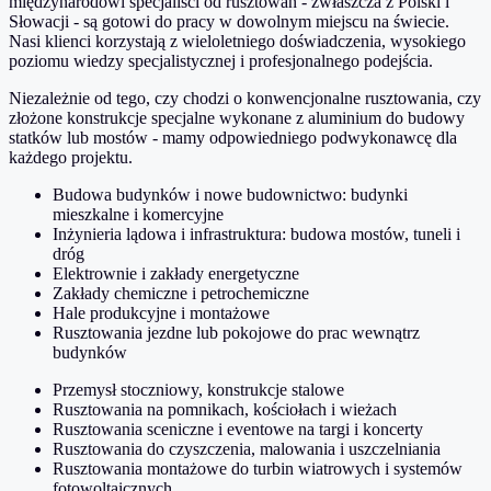
międzynarodowi specjaliści od rusztowań - zwłaszcza z Polski i
Słowacji - są gotowi do pracy w dowolnym miejscu na świecie.
Nasi klienci korzystają z wieloletniego doświadczenia, wysokiego
poziomu wiedzy specjalistycznej i profesjonalnego podejścia.
Niezależnie od tego, czy chodzi o konwencjonalne rusztowania, czy
złożone konstrukcje specjalne wykonane z aluminium do budowy
statków lub mostów - mamy odpowiedniego podwykonawcę dla
każdego projektu.
Budowa budynków i nowe budownictwo: budynki
mieszkalne i komercyjne
Inżynieria lądowa i infrastruktura: budowa mostów, tuneli i
dróg
Elektrownie i zakłady energetyczne
Zakłady chemiczne i petrochemiczne
Hale produkcyjne i montażowe
Rusztowania jezdne lub pokojowe do prac wewnątrz
budynków
Przemysł stoczniowy, konstrukcje stalowe
Rusztowania na pomnikach, kościołach i wieżach
Rusztowania sceniczne i eventowe na targi i koncerty
Rusztowania do czyszczenia, malowania i uszczelniania
Rusztowania montażowe do turbin wiatrowych i systemów
fotowoltaicznych