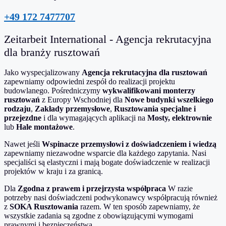
+49 172 7477707
Zeitarbeit International - Agencja rekrutacyjna
dla branży rusztowań
Jako wyspecjalizowany
Agencja rekrutacyjna dla rusztowań
zapewniamy odpowiedni zespół do realizacji projektu
budowlanego. Pośredniczymy
wykwalifikowani monterzy
rusztowań
z Europy Wschodniej dla
Nowe budynki wszelkiego
rodzaju
,
Zakłady przemysłowe
,
Rusztowania specjalne i
przejezdne
i dla wymagających aplikacji na
Mosty, elektrownie
lub
Hale montażowe
.
Nawet jeśli
Wspinacze przemysłowi z doświadczeniem i wiedzą
zapewniamy niezawodne wsparcie dla każdego zapytania. Nasi
specjaliści są elastyczni i mają bogate doświadczenie w realizacji
projektów w kraju i za granicą.
Dla
Zgodna z prawem i przejrzysta współpraca
W razie
potrzeby nasi doświadczeni podwykonawcy współpracują również
z
SOKA Rusztowania
razem. W ten sposób zapewniamy, że
wszystkie zadania są zgodne z obowiązującymi wymogami
prawnymi i bezpieczeństwa.