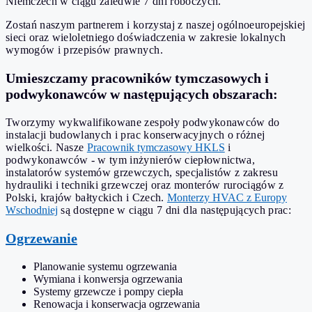
Niemczech w ciągu zaledwie 7 dni roboczych.
Zostań naszym partnerem i korzystaj z naszej ogólnoeuropejskiej
sieci oraz wieloletniego doświadczenia w zakresie lokalnych
wymogów i przepisów prawnych.
Umieszczamy pracowników tymczasowych i
podwykonawców w następujących obszarach:
Tworzymy wykwalifikowane zespoły podwykonawców do
instalacji budowlanych i prac konserwacyjnych o różnej
wielkości. Nasze
Pracownik tymczasowy HKLS
i
podwykonawców - w tym inżynierów ciepłownictwa,
instalatorów systemów grzewczych, specjalistów z zakresu
hydrauliki i techniki grzewczej oraz monterów rurociągów z
Polski, krajów bałtyckich i Czech.
Monterzy HVAC z Europy
Wschodniej
są dostępne w ciągu 7 dni dla następujących prac:
Ogrzewanie
Planowanie systemu ogrzewania
Wymiana i konwersja ogrzewania
Systemy grzewcze i pompy ciepła
Renowacja i konserwacja ogrzewania