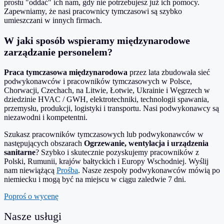
prostu "oddać" ich nam, gdy nie potrzebujesz już ich pomocy.
Zapewniamy, że nasi pracownicy tymczasowi są szybko
umieszczani w innych firmach.
W jaki sposób wspieramy międzynarodowe
zarządzanie personelem?
Praca tymczasowa międzynarodowa
przez lata zbudowała sieć
podwykonawców i pracowników tymczasowych w Polsce,
Chorwacji, Czechach, na Litwie, Łotwie, Ukrainie i Węgrzech w
dziedzinie HVAC / GWH, elektrotechniki, technologii spawania,
przemysłu, produkcji, logistyki i transportu. Nasi podwykonawcy są
niezawodni i kompetentni.
Szukasz pracowników tymczasowych lub podwykonawców w
następujących obszarach
Ogrzewanie, wentylacja i urządzenia
sanitarne
? Szybko i skutecznie pozyskujemy pracowników z
Polski, Rumunii, krajów bałtyckich i Europy Wschodniej. Wyślij
nam niewiążącą
Prośba
. Nasze zespoły podwykonawców mówią po
niemiecku i mogą być na miejscu w ciągu zaledwie 7 dni.
Poproś o wycenę
Nasze usługi