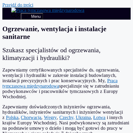
Przejdź do treści
Menu
Ogrzewanie, wentylacja i instalacje
sanitarne
Szukasz specjalistów od ogrzewania,
klimatyzacji i hydrauliki?
Zapewniamy certyfikowanych specjalistów ds. ogrzewania,
wentylacji i hydrauliki w zakresie instalacji budowlanych,
instalacji precyzyjnych i prac konserwacyjnych. My,
Praca
tymczasowa międzynarodowa
specjalizuje się w zatrudnianiu
podwykonawców i pracowników tymczasowych z Europy
Wschodniej.
Zapewniamy doświadczonych inżynierów ogrzewania,
hydraulików, inżynierów sanitarnych i inżynierów wentylacji
z
Polska
,
Chorwacja
,
Węgry
,
Czechy,
Ukraina
,
Łotwa
i innych
krajów Europy Wschodniej. Nasi podwykonawcy są zatrudniani
na podstawie umowy o dzieło i mogą być gotowi do pracy w