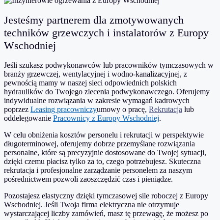
Jesteśmy partnerem dla zmotywowanych
techników grzewczych i instalatorów z Europy
Wschodniej
Jeśli szukasz podwykonawców lub pracowników tymczasowych w
branży grzewczej, wentylacyjnej i wodno-kanalizacyjnej, z
pewnością mamy w naszej sieci odpowiednich polskich
hydraulików do Twojego zlecenia podwykonawczego. Oferujemy
indywidualne rozwiązania w zakresie wymagań kadrowych
poprzez
Leasing pracowniczy
umowy o pracę,
Rekrutacja
lub
oddelegowanie
Pracownicy z Europy Wschodniej
.
W celu obniżenia kosztów personelu i rekrutacji w perspektywie
długoterminowej, oferujemy dobrze przemyślane rozwiązania
personalne, które są precyzyjnie dostosowane do Twojej sytuacji,
dzięki czemu płacisz tylko za to, czego potrzebujesz. Skuteczna
rekrutacja i profesjonalne zarządzanie personelem za naszym
pośrednictwem pozwoli zaoszczędzić czas i pieniądze.
Pozostajesz elastyczny dzięki tymczasowej sile roboczej z Europy
Wschodniej. Jeśli Twoja firma elektryczna nie otrzymuje
wystarczającej liczby zamówień, masz tę przewagę, że możesz po