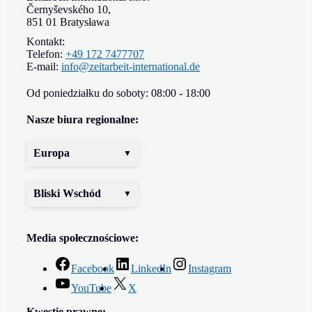
Černyševského 10,
851 01 Bratysława
Kontakt:
Telefon:
+49 172 7477707
E-mail:
info@zeitarbeit-international.de
Od poniedziałku do soboty: 08:00 - 18:00
Nasze biura regionalne:
Europa
Bliski Wschód
Media społecznościowe:
Facebook
LinkedIn
Instagram
YouTube
X
Kwestie prawne: