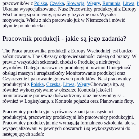
pracowników
z
Polska
,
Czeska
,
Słowacja
,
Węgry
,
Rumunia
,
Litwa
,
Ukraina
wyspecjalizowane. Nasz
Pracownicy produkcyjni z Europy
Wschodniej
są
sumienny
,
sprawny fizycznie
oraz
Wysoka
motywacja
. Wielu z nich pracowało już w Niemczech i
mówić
płynnie po niemiecku
.
Pracownik produkcji - jakie są jego zadania?
The
Praca pracownika produkcji z Europy Wschodniej
jest bardzo
zróżnicowana. The
Obszary odpowiedzialności zależą od branży
. W
prawie wszystkich sektorach chodzi o
Produkcja niektórych
wyrobów
. Dlatego pracownicy produkcyjni powinni
Umiejętność
obsługi maszyn i urządzeń
który
Monitorowanie produkcji
oraz
Czyszczenie i pakowanie gotowych produktów
. Nasi pracownicy
produkcyjni z
Polska
,
Czeska
,
Litwa
,
Węgry
Chorwacja
itp. są
również wykorzystywane w obszarze
Kontrola jakości i
monitorowanie
ponieważ
doświadczony
oraz
niezawodny
są -
również w
Logistyka
np. z
Kontrola pojazdu
oraz
Planowanie floty
.
Pracownicy produkcyjni
są również znani jako
asystenci
produkcyjni
,
pracownicy produkcyjni
lub
pracownicy produkcyjni
.
Pracownicy produkcyjni nie
wymagają formalnego szkolenia
, ale są
wyspecjalizowani w pewnych obszarach i są wykorzystywani do
następujących zadań: