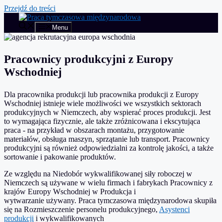
Przejdź do treści
Menu
Pracownicy produkcyjni z Europy
Wschodniej
Dla
pracownika produkcji
lub
pracownika produkcji z Europy
Wschodniej
istnieje wiele możliwości we wszystkich sektorach
produkcyjnych w Niemczech, aby wspierać
proces produkcji
. Jest
to wymagająca fizycznie, ale także
zróżnicowana i ekscytująca
praca
- na przykład w obszarach
montażu
,
przygotowanie
materiałów
,
obsługa maszyn
,
sprzątanie
lub
transport
. Pracownicy
produkcyjni są również odpowiedzialni za
kontrolę jakości
, a także
sortowanie
i
pakowanie produktów
.
Ze względu na
Niedobór wykwalifikowanej siły roboczej w
Niemczech
są używane w wielu firmach i fabrykach
Pracownicy z
krajów Europy Wschodniej
w
Produkcja i
wytwarzanie
używany.
Praca tymczasowa międzynarodowa
skupiła
się na
Rozmieszczenie personelu produkcyjnego,
Asystenci
produkcji
i wykwalifikowanych