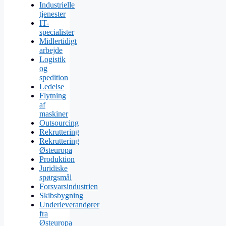
Industrielle
tjenester
IT-
specialister
Midlertidigt
arbejde
Logistik
og
spedition
Ledelse
Flytning
af
maskiner
Outsourcing
Rekruttering
Rekruttering
Østeuropa
Produktion
Juridiske
spørgsmål
Forsvarsindustrien
Skibsbygning
Underleverandører
fra
Østeuropa