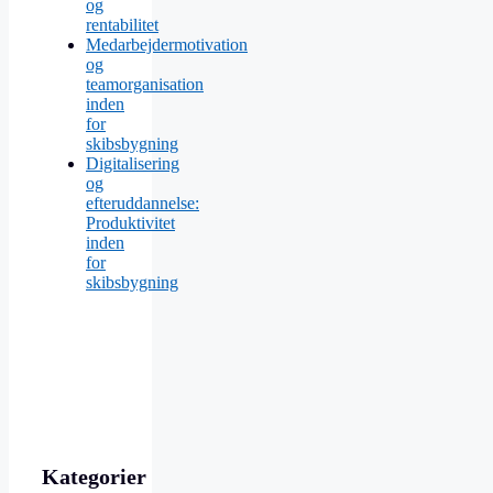
og
rentabilitet
Medarbejdermotivation
og
teamorganisation
inden
for
skibsbygning
Digitalisering
og
efteruddannelse:
Produktivitet
inden
for
skibsbygning
Kategorier