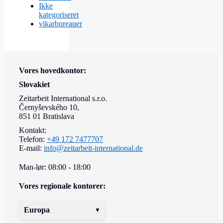
Ikke
kategoriseret
vikarbureauer
Vores hovedkontor:
Slovakiet
Zeitarbeit International s.r.o.
Černyševského 10,
851 01 Bratislava
Kontakt:
Telefon:
+49 172 7477707
E-mail:
info@zeitarbeit-international.de
Man-lør: 08:00 - 18:00
Vores regionale kontorer:
Europa