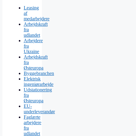
Leasing
af
medarbejdere
Arbejdskraft
fra
udlandet
Arbejdere
fra
Ukraine
Arbejdskraft
fra
Østeuropa
Byggebranchen
Elektrisk
ingeniørarbejde
Udstationering
fra
Østeuropa
EU-
underleverandør
Faglærte
arbejdere
fra
udlandet