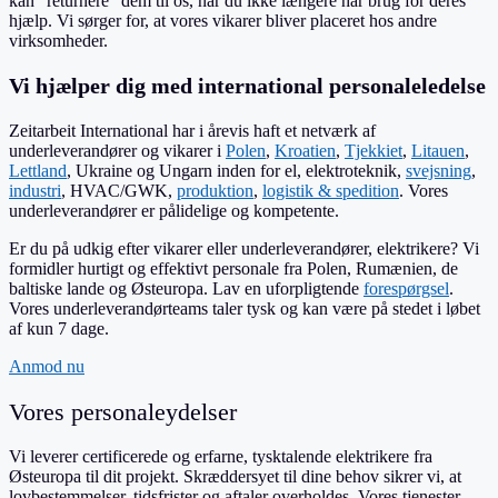
kan "returnere" dem til os, når du ikke længere har brug for deres
hjælp. Vi sørger for, at vores vikarer bliver placeret hos andre
virksomheder.
Vi hjælper dig med international personaleledelse
Zeitarbeit International har i årevis haft et netværk af
underleverandører og vikarer i
Polen
,
Kroatien
,
Tjekkiet
,
Litauen
,
Lettland
, Ukraine og Ungarn inden for el, elektroteknik,
svejsning
,
industri
, HVAC/GWK,
produktion
,
logistik & spedition
. Vores
underleverandører er pålidelige og kompetente.
Er du på udkig efter vikarer eller underleverandører, elektrikere? Vi
formidler hurtigt og effektivt personale fra Polen, Rumænien, de
baltiske lande og Østeuropa. Lav en uforpligtende
forespørgsel
.
Vores underleverandørteams taler tysk og kan være på stedet i løbet
af kun 7 dage.
Anmod nu
Vores personaleydelser
Vi leverer certificerede og erfarne, tysktalende elektrikere fra
Østeuropa til dit projekt. Skræddersyet til dine behov sikrer vi, at
lovbestemmelser, tidsfrister og aftaler overholdes. Vores tjenester