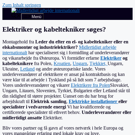
Zum Inhalt springen
Menü
Elektriker og kabeltekniker søges?
Montagehold fra
Leder du efter en el- og kabeltekniker eller en
elskabsmontør og industrielektriker?
Midlertidigt arbejde
internationalt
har specialiseret sig i formidling af underleverandører
og vikararbejde fra Østeuropa. Vi formidler erfarne
Elektriker
og
kabelteknikere
fra Polen,
Kroatien
,
Ungarn
,
Tjekkiet,
Ungarn,
Ukraine,
Letland
og andre østeuropæiske lande. Vores
underleverandører af elektrikere er ansat på kontraktbasis og kan
være klar til at arbejde i Tyskland på så lidt som 7 arbejdsdage.
Vores underleverandører og vikarer
Elektrikere fra Polen
Slovakiet,
Ungarn, Litauen, Slovenien, Tyrkiet, Bulgarien eller Letland står til
din rådighed til større projekter. Uanset om du har brug for
arbejdskraft til
Elektrisk samling
,
Elektriske installationer
eller
specialister i vedvarende energi
Vi har kvalificerede og
certificerede specialister til ethvert behov.
Underleverandører eller
midlertidigt ansatte
Elektriker.
Bliv vores partner og få gavn af vores netværk i hele Europa og
vores mangeårige erfaring med lokale krav og love.