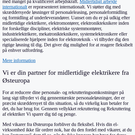
med mangel på kvalificeret arbejdskraft.
Midlertidigt arbejde
internationalt
er repræsenteret internationalt. Vi støtter dig med
skræddersyede løsninger til personaleleasing, personaleformidling
og formidling af underleverandører. Uanset om du er på udkig efter
midlertidige elektrikere, elektromontører, elektronikteknikere inden
for forskellige discipliner, elektriske systemmontører,
industrielektrikere, mekatronikteknikere, systemelektronikere eller
specialiserede hjælpere inden for elektroteknik - vi tilbyder dig den
rigtige løsning til dig. Det giver dig mulighed for at reagere fleksibelt
på enhver udfordring.
Mere information
Vi er din partner for midlertidige elektrikere fra
Østeuropa
For at reducere dine personale- og rekrutteringsomkostninger på
lang sigt tilbyder vi dig gennemtænkte personaleløsninger, der er
præcist skræddersyet til din situation, så du virkelig kun betaler for
det, du har brug for. Gennem vellykket rekruttering og
Rekruttering
af elektriker
Vi sparer dig tid og penge.
Med vikarer fra Østeuropa forbliver du fleksibel. Hvis din el-
virksomhed ikke får ordrer nok, har du den fordel med vikarer, at du