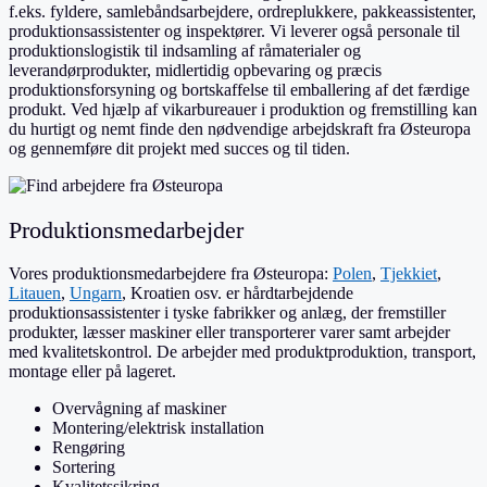
f.eks. fyldere, samlebåndsarbejdere, ordreplukkere, pakkeassistenter,
produktionsassistenter og inspektører. Vi leverer også personale til
produktionslogistik til indsamling af råmaterialer og
leverandørprodukter, midlertidig opbevaring og præcis
produktionsforsyning og bortskaffelse til emballering af det færdige
produkt. Ved hjælp af vikarbureauer i produktion og fremstilling kan
du hurtigt og nemt finde den nødvendige arbejdskraft fra Østeuropa
og gennemføre dit projekt med succes og til tiden.
Produktionsmedarbejder
Vores produktionsmedarbejdere fra Østeuropa:
Polen
,
Tjekkiet
,
Litauen
,
Ungarn
, Kroatien osv. er hårdtarbejdende
produktionsassistenter i tyske fabrikker og anlæg, der fremstiller
produkter, læsser maskiner eller transporterer varer samt arbejder
med kvalitetskontrol. De arbejder med produktproduktion, transport,
montage eller på lageret.
Overvågning af maskiner
Montering/elektrisk installation
Rengøring
Sortering
Kvalitetssikring