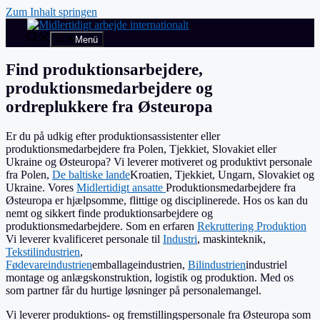
Zum Inhalt springen
Menü
Find produktionsarbejdere,
produktionsmedarbejdere og
ordreplukkere fra Østeuropa
Er du på udkig efter produktionsassistenter eller
produktionsmedarbejdere fra Polen, Tjekkiet, Slovakiet eller
Ukraine og Østeuropa? Vi leverer motiveret og produktivt personale
fra Polen,
De baltiske lande
Kroatien, Tjekkiet, Ungarn, Slovakiet og
Ukraine. Vores
Midlertidigt ansatte
Produktionsmedarbejdere fra
Østeuropa er hjælpsomme, flittige og disciplinerede. Hos os kan du
nemt og sikkert finde produktionsarbejdere og
produktionsmedarbejdere. Som en erfaren
Rekruttering Produktion
Vi leverer kvalificeret personale til
Industri
, maskinteknik,
Tekstilindustrien
,
Fødevareindustrien
emballageindustrien,
Bilindustrien
industriel
montage og anlægskonstruktion, logistik og produktion. Med os
som partner får du hurtige løsninger på personalemangel.
Vi leverer produktions- og fremstillingspersonale fra Østeuropa som