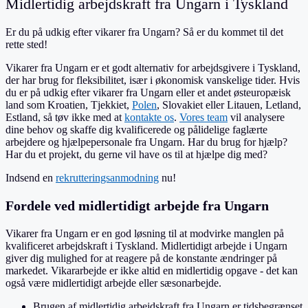
Midlertidig arbejdskraft fra Ungarn i Tyskland
Er du på udkig efter vikarer fra Ungarn? Så er du kommet til det
rette sted!
Vikarer fra Ungarn er et godt alternativ for arbejdsgivere i Tyskland,
der har brug for fleksibilitet, især i økonomisk vanskelige tider. Hvis
du er på udkig efter vikarer fra Ungarn eller et andet østeuropæisk
land som Kroatien, Tjekkiet,
Polen
, Slovakiet eller Litauen, Letland,
Estland, så tøv ikke med at
kontakte os
.
Vores team
vil analysere
dine behov og skaffe dig kvalificerede og pålidelige faglærte
arbejdere og hjælpepersonale fra Ungarn. Har du brug for hjælp?
Har du et projekt, du gerne vil have os til at hjælpe dig med?
Indsend en
rekrutteringsanmodning
nu!
Fordele ved midlertidigt arbejde fra Ungarn
Vikarer fra Ungarn er en god løsning til at modvirke manglen på
kvalificeret arbejdskraft i Tyskland. Midlertidigt arbejde i Ungarn
giver dig mulighed for at reagere på de konstante ændringer på
markedet. Vikararbejde er ikke altid en midlertidig opgave - det kan
også være midlertidigt arbejde eller sæsonarbejde.
Brugen af midlertidig arbejdskraft fra Ungarn er tidsbegrænset