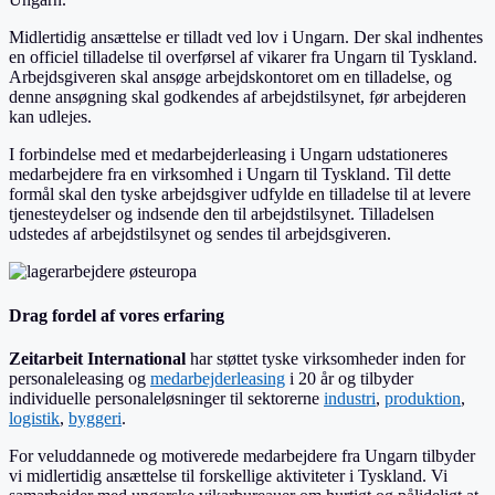
Midlertidig ansættelse er tilladt ved lov i Ungarn. Der skal indhentes
en officiel tilladelse til overførsel af vikarer fra Ungarn til Tyskland.
Arbejdsgiveren skal ansøge arbejdskontoret om en tilladelse, og
denne ansøgning skal godkendes af arbejdstilsynet, før arbejderen
kan udlejes.
I forbindelse med et medarbejderleasing i Ungarn udstationeres
medarbejdere fra en virksomhed i Ungarn til Tyskland. Til dette
formål skal den tyske arbejdsgiver udfylde en tilladelse til at levere
tjenesteydelser og indsende den til arbejdstilsynet. Tilladelsen
udstedes af arbejdstilsynet og sendes til arbejdsgiveren.
Drag fordel af vores erfaring
Zeitarbeit International
har støttet tyske virksomheder inden for
personaleleasing og
medarbejderleasing
i 20 år og tilbyder
individuelle personaleløsninger til sektorerne
industri
,
produktion
,
logistik
,
byggeri
.
For veluddannede og motiverede medarbejdere fra Ungarn tilbyder
vi midlertidig ansættelse til forskellige aktiviteter i Tyskland. Vi