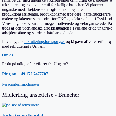
samarbejder med ungarske vikarbureauer om hurtigt og pålideligt at
rekruttere ungarske vikarer til forskellige brancher. Vi placerer
ungarske medarbejdere som logistikmedarbejdere,
produktionsassistenter, produktionsmedarbejdere, gaffeltruckførere,
malere og lakerere samt inden for CNC og elektroteknik i Tyskland.
Vores ungarske vikarer er meget motiverede og velorganiserede. På
trods af den udenlandske arbejdssituation i Tyskland er de ungarske
arbejdere åbne og særdeles hårdtarbejdende.
Lav en gratis
rekrutteringsforespørgsel
og få gavn af vores erfaring
med rekruttering i Ungarn.
Om os
Er du på udkig efter vikarer fra Ungarn?
Ring nu: +49 172 7477707
Personaleanmodninger
Midlertidig ansættelse - Brancher
Industri og handel