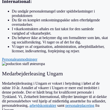
International:
Du undgår personalemangel under spidsbelastninger i
produktionen
Du får en komplet omkostningspakke uden efterfølgende
overraskelser.
I vikarkontrakten aftales en fast takst for den samlede
varighed af vikararbejdet.
Du behøver ikke at bekymre dig om formaliteter som løn, skat
og socialforsikring. Vi tager os af det for dig.
Vi tager os af organisation, administration, arbejdstilladelser,
licenser, indkvartering, forplejning og rejser.
Personaleanmodninger
Medarbejderleasing Ungarn
Medarbejderleasing i Ungarn er vokset i betydning i løbet af de
sidste 10 år. Antallet af vikarer i Ungarn er mere end tredoblet i
denne periode. Der er hårdt brug for kvalificeret personale i
Tyskland. Vi, Zeitarbeit International, tilbyder løsninger til at dække
dit personalebehov ved hjælp af midlertidig ansættelse fra udlandet,
personaleleasing,
arbejdskontrakter
samt
personaleplacering
fra
Ungarn.