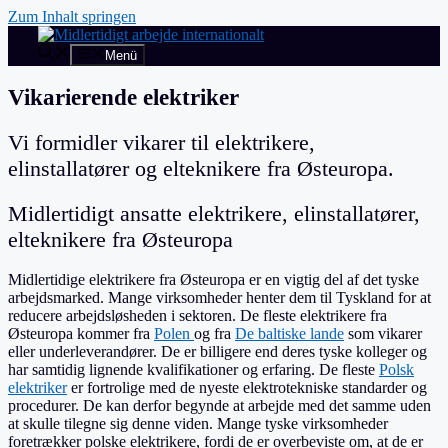
Zum Inhalt springen
Menü
Vikarierende elektriker
Vi formidler vikarer til elektrikere,
elinstallatører og elteknikere fra Østeuropa.
Midlertidigt ansatte elektrikere, elinstallatører,
elteknikere fra Østeuropa
Midlertidige elektrikere fra Østeuropa er en vigtig del af det tyske
arbejdsmarked. Mange virksomheder henter dem til Tyskland for at
reducere arbejdsløsheden i sektoren. De fleste elektrikere fra
Østeuropa kommer fra
Polen
og fra
De baltiske lande
som vikarer
eller underleverandører. De er billigere end deres tyske kolleger og
har samtidig lignende kvalifikationer og erfaring. De fleste
Polsk
elektriker
er fortrolige med de nyeste elektrotekniske standarder og
procedurer. De kan derfor begynde at arbejde med det samme uden
at skulle tilegne sig denne viden. Mange tyske virksomheder
foretrækker polske elektrikere, fordi de er overbeviste om, at de er