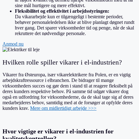
sine mål hurtigere og mere effektivt.
Fleksibilitet og effektivitet i arbejdsstyringen:
Da vikararbejde kun er tilgængeligt i bestemte perioder,
behøver personaleledelsen ikke at blive planlagt døgnet rundt
hver gang. Det sparer virksomheder tid og penge, når de skal
rekruttere det nødvendige personale.
Anmod nu
Hvilken rolle spiller vikarer i el-industrien?
Vikarer fra Østeuropa, især vikarelektrikere fra Polen, er en vigtig
arbejdskraftressource i elbranchen. De bidrager til mange
virksomheders succes og gør dem i stand til at reagere fleksibelt på
deres kunders respektive behov. På samme tid udgør vikarer dog
også en udfordring for virksomhederne, da de skal tage sig af deres
medarbejderes behov, samtidig med at de forsøger at opfylde deres
kunders krav.
Mere om midlertidigt arbejde >>>
Hvor vigtige er vikarer i el-industrien for
kvalitetskontrollen?