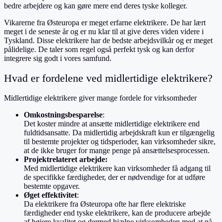
bedre arbejdere og kan gøre mere end deres tyske kolleger.
Vikarerne fra Østeuropa er meget erfarne elektrikere. De har lært
meget i de seneste år og er nu klar til at give deres viden videre i
Tyskland. Disse elektrikere har de bedste arbejdsvilkår og er meget
pålidelige. De taler som regel også perfekt tysk og kan derfor
integrere sig godt i vores samfund.
Hvad er fordelene ved midlertidige elektrikere?
Midlertidige elektrikere giver mange fordele for virksomheder
Omkostningsbesparelse
:
Det koster mindre at ansætte midlertidige elektrikere end
fuldtidsansatte. Da midlertidig arbejdskraft kun er tilgængelig
til bestemte projekter og tidsperioder, kan virksomheder sikre,
at de ikke bruger for mange penge på ansættelsesprocessen.
Projektrelateret arbejde:
Med midlertidige elektrikere kan virksomheder få adgang til
de specifikke færdigheder, der er nødvendige for at udføre
bestemte opgaver.
Øget effektivitet
:
Da elektrikere fra Østeuropa ofte har flere elektriske
færdigheder end tyske elektrikere, kan de producere arbejde
af højere kvalitet og dermed hjælpe virksomheden med at nå