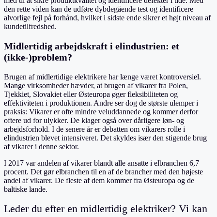
med til at sikre produktkvalitet og identificere defekter i tide. Med
den rette viden kan de udføre dybdegående test og identificere
alvorlige fejl på forhånd, hvilket i sidste ende sikrer et højt niveau af
kundetilfredshed.
Midlertidig arbejdskraft i elindustrien: et
(ikke-)problem?
Brugen af midlertidige elektrikere har længe været kontroversiel.
Mange virksomheder hævder, at brugen af vikarer fra Polen,
Tjekkiet, Slovakiet eller Østeuropa øger fleksibiliteten og
effektiviteten i produktionen. Andre ser dog de største ulemper i
praksis: Vikarer er ofte mindre veluddannede og kommer derfor
oftere ud for ulykker. De klager også over dårligere løn- og
arbejdsforhold. I de senere år er debatten om vikarers rolle i
elindustrien blevet intensiveret. Det skyldes især den stigende brug
af vikarer i denne sektor.
I 2017 var andelen af vikarer blandt alle ansatte i elbranchen 6,7
procent. Det gør elbranchen til en af de brancher med den højeste
andel af vikarer. De fleste af dem kommer fra Østeuropa og de
baltiske lande.
Leder du efter en midlertidig elektriker? Vi kan