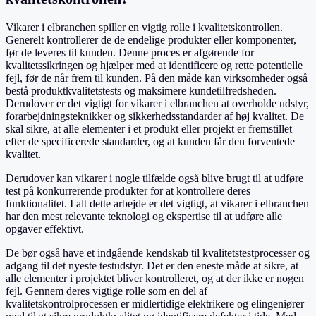
Vikarer i elbranchen spiller en vigtig rolle i kvalitetskontrollen.
Generelt kontrollerer de de endelige produkter eller komponenter,
før de leveres til kunden. Denne proces er afgørende for
kvalitetssikringen og hjælper med at identificere og rette potentielle
fejl, før de når frem til kunden. På den måde kan virksomheder også
bestå produktkvalitetstests og maksimere kundetilfredsheden.
Derudover er det vigtigt for vikarer i elbranchen at overholde udstyr,
forarbejdningsteknikker og sikkerhedsstandarder af høj kvalitet. De
skal sikre, at alle elementer i et produkt eller projekt er fremstillet
efter de specificerede standarder, og at kunden får den forventede
kvalitet.
Derudover kan vikarer i nogle tilfælde også blive brugt til at udføre
test på konkurrerende produkter for at kontrollere deres
funktionalitet. I alt dette arbejde er det vigtigt, at vikarer i elbranchen
har den mest relevante teknologi og ekspertise til at udføre alle
opgaver effektivt.
De bør også have et indgående kendskab til kvalitetstestprocesser og
adgang til det nyeste testudstyr. Det er den eneste måde at sikre, at
alle elementer i projektet bliver kontrolleret, og at der ikke er nogen
fejl. Gennem deres vigtige rolle som en del af
kvalitetskontrolprocessen er midlertidige elektrikere og elingeniører