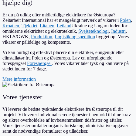
hjælpe dig!
Er du på udkig efter midlertidige elektrikere fra Østeuropa?
Zeitarbeit International har et mangeårigt netværk af vikarer i
Polen
,
Kroatien
,
Tjekkiet
,
Litauen
,
Letland
Ukraine og Ungarn inden for
områderne elektricitet og elektroteknik,
Svejseteknologi
,
Industri
,
HKLS/GWK,
Produktion
,
Logistik og spedition
bygget op. Vores
vikarer er pålidelige og kompetente.
Vi kan hurtigt og effektivt placere din elektriker, elingeniør eller
elinstallatør fra Polen og Østeuropa. Lav en uforpligtende
forespørgsel
Forespørgsel
. Vores vikarer taler tysk og kan være på
stedet inden for 7 dage.
Mere information
Vores tjenester
Vi leverer de bedste tysktalende elektrikere fra Østeuropa til dit
projekt. Vi leverer individualiserede tjenester i henhold til dine krav
og sikrer overholdelse af lovbestemmelser, tidsfrister og aftaler.
Vores tjenester omfatter organisatoriske og administrative opgaver
samt de nødvendige formularer og tilladelser.