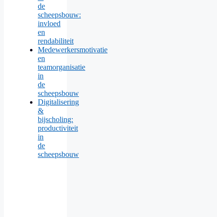
de
scheepsbouw:
invloed
en
rendabiliteit
Medewerkersmotivatie
en
teamorganisatie
in
de
scheepsbouw
Digitalisering
&
bijscholing:
productiviteit
in
de
scheepsbouw