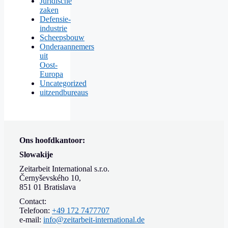
Juridische
zaken
Defensie-
industrie
Scheepsbouw
Onderaannemers
uit
Oost-
Europa
Uncategorized
uitzendbureaus
Ons hoofdkantoor:
Slowakije
Zeitarbeit International s.r.o.
Černyševského 10,
851 01 Bratislava
Contact:
Telefoon:
+49 172 7477707
e-mail:
info@zeitarbeit-international.de