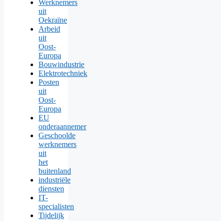
Werknemers
uit
Oekraïne
Arbeid
uit
Oost-
Europa
Bouwindustrie
Elektrotechniek
Posten
uit
Oost-
Europa
EU
onderaannemer
Geschoolde
werknemers
uit
het
buitenland
industriële
diensten
IT-
specialisten
Tijdelijk