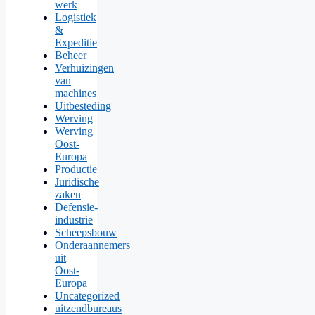
werk
Logistiek
&
Expeditie
Beheer
Verhuizingen
van
machines
Uitbesteding
Werving
Werving
Oost-
Europa
Productie
Juridische
zaken
Defensie-
industrie
Scheepsbouw
Onderaannemers
uit
Oost-
Europa
Uncategorized
uitzendbureaus