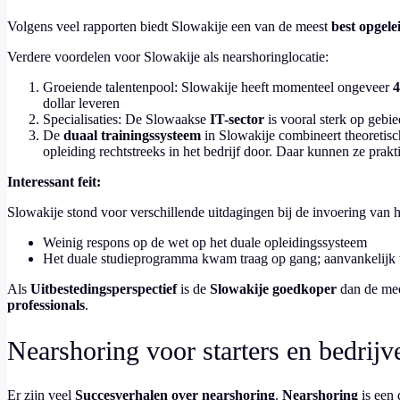
Volgens veel rapporten biedt Slowakije een van de meest
best opgele
Verdere voordelen voor Slowakije als nearshoringlocatie:
Groeiende talentenpool: Slowakije heeft momenteel ongeveer
4
dollar leveren
Specialisaties: De Slowaakse
IT-sector
is vooral sterk op gebi
De
duaal trainingssysteem
in Slowakije combineert theoretisc
opleiding rechtstreeks in het bedrijf door. Daar kunnen ze prak
Interessant feit:
Slowakije stond voor verschillende uitdagingen bij de invoering van 
Weinig respons op de wet op het duale opleidingssysteem
Het duale studieprogramma kwam traag op gang; aanvankelijk w
Als
Uitbestedingsperspectief
is de
Slowakije goedkoper
dan de mee
professionals
.
Nearshoring voor starters en bedrijve
Er zijn veel
Succesverhalen over nearshoring
.
Nearshoring
is een 