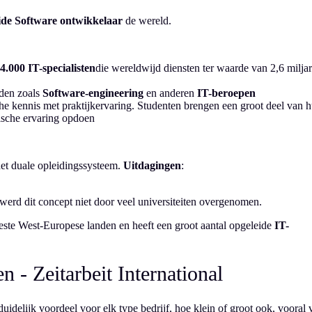
ide
Software ontwikkelaar
de wereld.
4.000 IT-specialisten
die wereldwijd diensten ter waarde van 2,6 milja
eden zoals
Software-engineering
en anderen
IT-beroepen
he kennis met praktijkervaring. Studenten brengen een groot deel van 
tische ervaring opdoen
het duale opleidingssysteem.
Uitdagingen
:
erd dit concept niet door veel universiteiten overgenomen.
ste West-Europese landen en heeft een groot aantal opgeleide
IT-
n - Zeitarbeit International
duidelijk voordeel voor elk type bedrijf, hoe klein of groot ook, vooral 