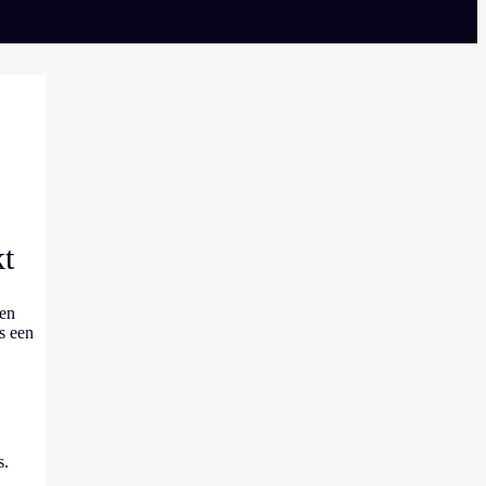
kt
en
s een
s.