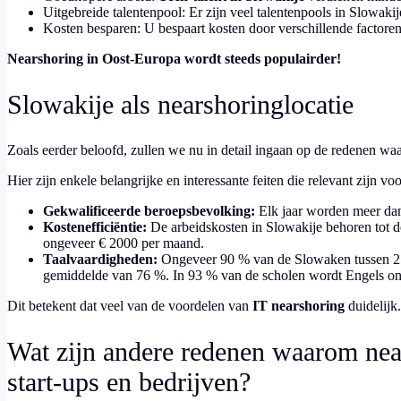
Uitgebreide talentenpool: Er zijn veel talentenpools in Slowaki
Kosten besparen: U bespaart kosten door verschillende factoren
Nearshoring in Oost-Europa wordt steeds populairder!
Slowakije als nearshoringlocatie
Zoals eerder beloofd, zullen we nu in detail ingaan op de redenen w
Hier zijn enkele belangrijke en interessante feiten die relevant zijn vo
Gekwalificeerde beroepsbevolking:
Elk jaar worden meer dan
Kostenefficiëntie:
De arbeidskosten in Slowakije behoren tot d
ongeveer € 2000 per maand.
Taalvaardigheden:
Ongeveer 90 % van de Slowaken tussen 25 e
gemiddelde van 76 %. In 93 % van de scholen wordt Engels o
Dit betekent dat veel van de voordelen van
IT nearshoring
duidelijk.
Wat zijn andere redenen waarom nea
start-ups en bedrijven?