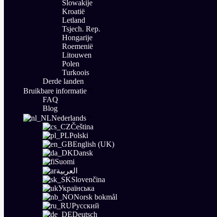
Slowakije
Kroatië
Letland
Tsjech. Rep.
Hongarije
Roemenië
Litouwen
Polen
Turkoois
Derde landen
Bruikbare informatie
FAQ
Blog
Nederlands
Čeština
Polski
English (UK)
Dansk
Suomi
العربية
Slovenčina
Українська
Norsk bokmål
Русский
Deutsch