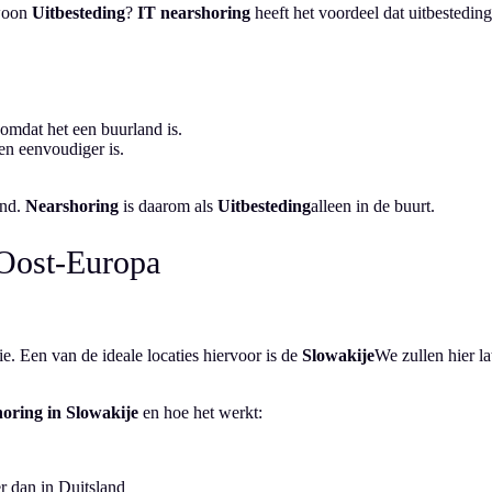
ewoon
Uitbesteding
?
IT nearshoring
heeft het voordeel dat uitbesteding
 omdat het een buurland is.
n eenvoudiger is.
and.
Nearshoring
is daarom als
Uitbesteding
alleen in de buurt.
 Oost-Europa
e. Een van de ideale locaties hiervoor is de
Slowakije
We zullen hier la
oring in Slowakije
en hoe het werkt:
 dan in Duitsland