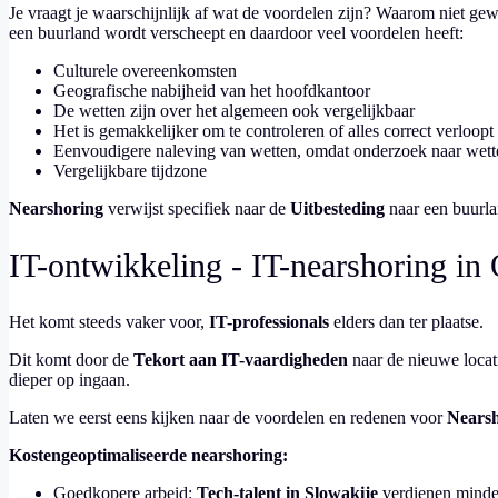
Je vraagt je waarschijnlijk af wat de voordelen zijn? Waarom niet g
een buurland wordt verscheept en daardoor veel voordelen heeft:
Culturele overeenkomsten
Geografische nabijheid van het hoofdkantoor
De wetten zijn over het algemeen ook vergelijkbaar
Het is gemakkelijker om te controleren of alles correct verloopt
Eenvoudigere naleving van wetten, omdat onderzoek naar wette
Vergelijkbare tijdzone
Nearshoring
verwijst specifiek naar de
Uitbesteding
naar een buurl
IT-ontwikkeling - IT-nearshoring in
Het komt steeds vaker voor,
IT-professionals
elders dan ter plaatse.
Dit komt door de
Tekort aan IT-vaardigheden
naar de nieuwe locati
dieper op ingaan.
Laten we eerst eens kijken naar de voordelen en redenen voor
Nearsh
Kostengeoptimaliseerde nearshoring:
Goedkopere arbeid:
Tech-talent in Slowakije
verdienen minder