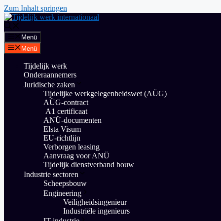
Zum Inhalt springen
Menü
Menü
Tijdelijk werk
Onderaannemers
Juridische zaken
Tijdelijke werkgelegenheidswet (AÜG)
AÜG-contract
A1 certificaat
ANÜ-documenten
Elsta Visum
EU-richtlijn
Verborgen leasing
Aanvraag voor ANÜ
Tijdelijk dienstverband bouw
Industrie sectoren
Scheepsbouw
Engineering
Veiligheidsingenieur
Industriële ingenieurs
IT-industrie