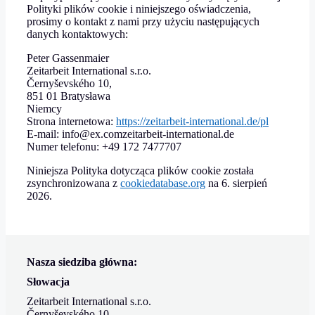
Polityki plików cookie i niniejszego oświadczenia,
prosimy o kontakt z nami przy użyciu następujących
danych kontaktowych:
Peter Gassenmaier
Zeitarbeit International s.r.o.
Černyševského 10,
851 01 Bratysława
Niemcy
Strona internetowa:
https://zeitarbeit-international.de/pl
E-mail:
info@
ex.com
zeitarbeit-international.de
Numer telefonu: +49 172 7477707
Niniejsza Polityka dotycząca plików cookie została
zsynchronizowana z
cookiedatabase.org
na 6. sierpień
2026.
Nasza siedziba główna:
Słowacja
Zeitarbeit International s.r.o.
Černyševského 10,