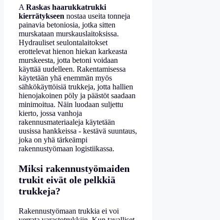
A
Raskas haarukkatrukki
kierrätykseen
nostaa useita tonneja
painavia betoniosia, jotka sitten
murskataan murskauslaitoksissa.
Hydrauliset seulontalaitokset
erottelevat hienon hiekan karkeasta
murskeesta, jotta betoni voidaan
käyttää uudelleen. Rakentamisessa
käytetään yhä enemmän myös
sähkökäyttöisiä trukkeja, jotta hallien
hienojakoinen pöly ja päästöt saadaan
minimoitua. Näin luodaan suljettu
kierto, jossa vanhoja
rakennusmateriaaleja käytetään
uusissa hankkeissa - kestävä suuntaus,
joka on yhä tärkeämpi
rakennustyömaan logistiikassa.
Miksi rakennustyömaiden
trukit eivät ole pelkkiä
trukkeja?
Rakennustyömaan trukkia ei voi
verrata varastotrukkiin. Kun tavalliset