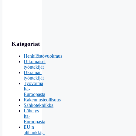
Kategoriat
Henkilöstövuokraus
Ulkomaiset
työntekijät
Ukrainan
työntekijät
Työvoima
Itä-
Euroopasta
Rakennusteollisuus
Sähkötekniikka
Lähetys
Itä-
Euroopasta
EU:n
alihankkija