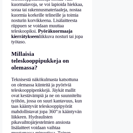
kuormalavoja, se voi lapioida hiekkaa,
soraa tai rakennusmateriaaleja, nostaa
kuormia korkeille telineille ja toimia
nosturin korvikkeena. Lisälaitteesta
riippuen se voidaan muuttaa
teleskoopiksi.
Pyöräkuormaaja
kierrätykseen
liikkuva nosturi tai jopa
työtaso.
Millaisia
teleskooppipukkeja on
olemassa?
Teknisestä näkökulmasta katsottuna
on olemassa kiinteitä ja pyöriviä
teleskooppipenkkejä. Jäykät mallit
ovat kestävämpiä ja ne on suunniteltu
työhön, jossa on suuri kantavuus, kun
taas kääntyvät teleskooppipyörät
mahdollistavat jopa 360°:n kääntyvän
liikkeen. Hydraulisten
pikavaihtojärjestelmien ansiosta
lisälaitteet voidaan vaihtaa
muutamassa minuutissa. Toinen