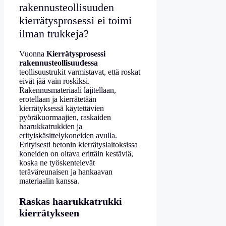
rakennusteollisuuden
kierrätysprosessi ei toimi
ilman trukkeja?
Vuonna
Kierrätysprosessi
rakennusteollisuudessa
teollisuustrukit varmistavat, että roskat
eivät jää vain roskiksi.
Rakennusmateriaali lajitellaan,
erotellaan ja kierrätetään
kierrätyksessä käytettävien
pyöräkuormaajien, raskaiden
haarukkatrukkien ja
erityiskäsittelykoneiden avulla.
Erityisesti betonin kierrätyslaitoksissa
koneiden on oltava erittäin kestäviä,
koska ne työskentelevät
teräväreunaisen ja hankaavan
materiaalin kanssa.
Raskas haarukkatrukki
kierrätykseen