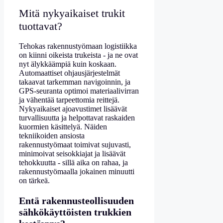
Mitä nykyaikaiset trukit
tuottavat?
Tehokas rakennustyömaan logistiikka
on kiinni oikeista trukeista - ja ne ovat
nyt älykkäämpiä kuin koskaan.
Automaattiset ohjausjärjestelmät
takaavat tarkemman navigoinnin, ja
GPS-seuranta optimoi materiaalivirran
ja vähentää tarpeettomia reittejä.
Nykyaikaiset ajoavustimet lisäävät
turvallisuutta ja helpottavat raskaiden
kuormien käsittelyä. Näiden
tekniikoiden ansiosta
rakennustyömaat toimivat sujuvasti,
minimoivat seisokkiajat ja lisäävät
tehokkuutta - sillä aika on rahaa, ja
rakennustyömaalla jokainen minuutti
on tärkeä.
Entä rakennusteollisuuden
sähkökäyttöisten trukkien