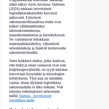
mikä näkyy myös luvuissa: Statistan
(2024) mukaan investoinnit
logistiikkaratkaisuihin kasvavat
jatkuvasti. Erityisesti
rakennusteollisuudessa trukit ovat
tulleet välttämättömiksi
talonrakentamisessa,
maarakentamisessa ja kierrätyksessä.
Ne varmistavat tehokkaan
materiaalinkäsittelyn, vähentävät
seisokkiaikoja ja lisäävät tuottavuutta
rakennustyömailla.
Joten kaikkien niiden, jotka luulevat,
että trukit ja muut vastaavat ovat vain
kuljetusapuvälineitä, on syytä tutustua
kasvavaan kysyntään ja teknologian
kehitykseen. Yksi asia on nimittäin
varma: ilman älykästä logistiikkaa
rakennusalalla ei liiku mikään. Voit
tutustua tutkimukseen tarkemmin
täällä:
Statista - Investoinnit
logistiikka-alalle
.