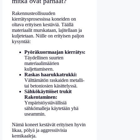
mitkä ovat parhaat?
Rakennusteollisuuden
kierrätysprosessissa koneiden on
oltava erityisen kestäviä. Täällä
materiaalit murskataan, lajitellaan ja
kuljetetaan. Niille on erityisen paljon
kysyntää:
Pyöräkuormaajan kierrätys:
Täydellinen suurten
materiaalimäärien
kuljettamiseen.
Raskas haarukkatrukki:
Välttämätön raskaiden metalli-
tai betoniosien käsittelyssä.
Sähkökäyttöiset trukit
Rakentaminen:
Ympäristöystävällisiä
sähkömalleja käytetään yhä
useammin.
Nämä koneet kestävät erityisen hyvin
likaa, pölyä ja aggressiivisia
kemikaaleja.