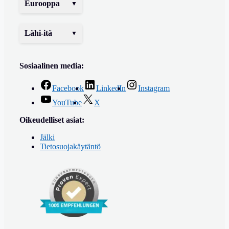
Eurooppa
Lähi-itä
Sosiaalinen media:
Facebook
LinkedIn
Instagram
YouTube
X
Oikeudelliset asiat:
Jälki
Tietosuojakäytäntö