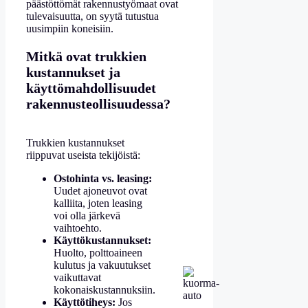
päästöttömät rakennustyömaat ovat
tulevaisuutta, on syytä tutustua
uusimpiin koneisiin.
Mitkä ovat trukkien
kustannukset ja
käyttömahdollisuudet
rakennusteollisuudessa?
Trukkien kustannukset
riippuvat useista tekijöistä:
Ostohinta vs. leasing:
Uudet ajoneuvot ovat
kalliita, joten leasing
voi olla järkevä
vaihtoehto.
Käyttökustannukset:
Huolto, polttoaineen
kulutus ja vakuutukset
vaikuttavat
kokonaiskustannuksiin.
Käyttötiheys:
Jos