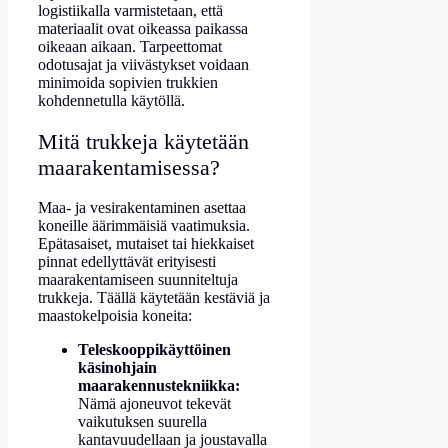
logistiikalla varmistetaan, että
materiaalit ovat oikeassa paikassa
oikeaan aikaan. Tarpeettomat
odotusajat ja viivästykset voidaan
minimoida sopivien trukkien
kohdennetulla käytöllä.
Mitä trukkeja käytetään
maarakentamisessa?
Maa- ja vesirakentaminen asettaa
koneille äärimmäisiä vaatimuksia.
Epätasaiset, mutaiset tai hiekkaiset
pinnat edellyttävät erityisesti
maarakentamiseen suunniteltuja
trukkeja. Täällä käytetään kestäviä ja
maastokelpoisia koneita:
Teleskooppikäyttöinen
käsinohjain
maarakennustekniikka:
Nämä ajoneuvot tekevät
vaikutuksen suurella
kantavuudellaan ja joustavalla