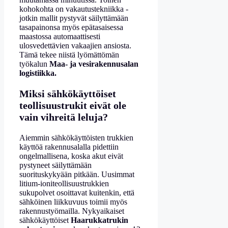
kohokohta on vakautustekniikka -
jotkin mallit pystyvät säilyttämään
tasapainonsa myös epätasaisessa
maastossa automaattisesti
ulosvedettävien vakaajien ansiosta.
Tämä tekee niistä lyömättömän
työkalun
Maa- ja vesirakennusalan
logistiikka.
Miksi sähkökäyttöiset
teollisuustrukit eivät ole
vain vihreitä leluja?
Aiemmin sähkökäyttöisten trukkien
käyttöä rakennusalalla pidettiin
ongelmallisena, koska akut eivät
pystyneet säilyttämään
suorituskykyään pitkään. Uusimmat
litium-ioniteollisuustrukkien
sukupolvet osoittavat kuitenkin, että
sähköinen liikkuvuus toimii myös
rakennustyömailla. Nykyaikaiset
sähkökäyttöiset
Haarukkatrukin