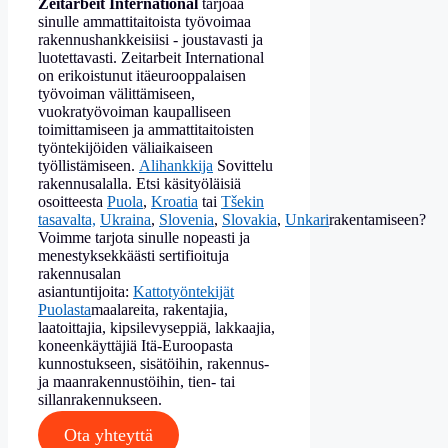
Zeitarbeit International
tarjoaa
sinulle ammattitaitoista työvoimaa
rakennushankkeisiisi - joustavasti ja
luotettavasti. Zeitarbeit International
on erikoistunut itäeurooppalaisen
työvoiman välittämiseen,
vuokratyövoiman kaupalliseen
toimittamiseen ja ammattitaitoisten
työntekijöiden väliaikaiseen
työllistämiseen.
Alihankkija
Sovittelu
rakennusalalla. Etsi käsityöläisiä
osoitteesta
Puola
,
Kroatia
tai
Tšekin
tasavalta,
Ukraina
,
Slovenia
,
Slovakia
,
Unkari
rakentamiseen?
Voimme tarjota sinulle nopeasti ja
menestyksekkäästi sertifioituja
rakennusalan
asiantuntijoita:
Kattotyöntekijät
Puolasta
maalareita, rakentajia,
laatoittajia, kipsilevyseppiä, lakkaajia,
koneenkäyttäjiä Itä-Euroopasta
kunnostukseen, sisätöihin, rakennus-
ja maanrakennustöihin, tien- tai
sillanrakennukseen.
Ota yhteyttä