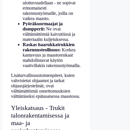
ulottuvuudellaan - ne sopivat
erinomaisesti
rakennustyömaille, joilla on
vaikea maasto.
Pyöräkuormaajat ja
dumpperit:
Ne ovat
välttämättömiä kaivutöissä ja
materiaalin kuljetuksessa.
Raskas haarukkatrukkien
rakennusteollisuus:
Korkea
kantavuus ja maastorenkaat
mahdollistavat käytön
vaativillakin rakennustyömailla.
Lisäturvallisuustoimenpiteet, kuten
vahvistetut ohjaamot ja tarkat
ohjausjärjestelmät, ovat
välttämättömiä onnettomuuksien
välttämiseksi epätasaisessa maastossa.
Yleiskatsaus - Trukit
talonrakentamisessa ja
maa- ja