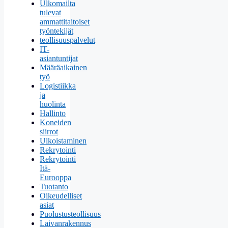
Ulkomailta
tulevat
ammattitaitoiset
työntekijät
teollisuuspalvelut
IT-
asiantuntijat
Määräaikainen
työ
Logistiikka
ja
huolinta
Hallinto
Koneiden
siirrot
Ulkoistaminen
Rekrytointi
Rekrytointi
Itä-
Eurooppa
Tuotanto
Oikeudelliset
asiat
Puolustusteollisuus
Laivanrakennus