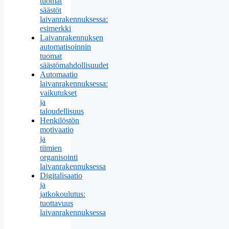
tuomat
säästöt
laivanrakennuksessa:
esimerkki
Laivanrakennuksen
automatisoinnin
tuomat
säästömahdollisuudet
Automaatio
laivanrakennuksessa:
vaikutukset
ja
taloudellisuus
Henkilöstön
motivaatio
ja
tiimien
organisointi
laivanrakennuksessa
Digitalisaatio
ja
jatkokoulutus:
tuottavuus
laivanrakennuksessa