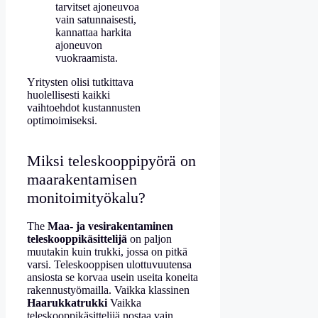
tarvitset ajoneuvoa
vain satunnaisesti,
kannattaa harkita
ajoneuvon
vuokraamista.
Yritysten olisi tutkittava
huolellisesti kaikki
vaihtoehdot kustannusten
optimoimiseksi.
Miksi teleskooppipyörä on
maarakentamisen
monitoimityökalu?
The
Maa- ja vesirakentaminen
teleskooppikäsittelijä
on paljon
muutakin kuin trukki, jossa on pitkä
varsi. Teleskooppisen ulottuvuutensa
ansiosta se korvaa usein useita koneita
rakennustyömailla. Vaikka klassinen
Haarukkatrukki
Vaikka
teleskooppikäsittelijä nostaa vain