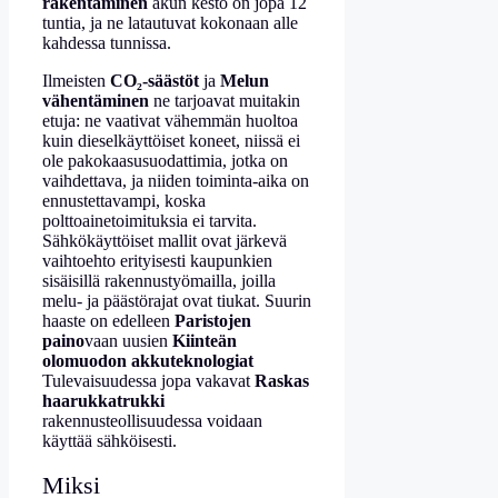
rakentaminen
akun kesto on jopa 12
tuntia, ja ne latautuvat kokonaan alle
kahdessa tunnissa.
Ilmeisten
CO₂-säästöt
ja
Melun
vähentäminen
ne tarjoavat muitakin
etuja: ne vaativat vähemmän huoltoa
kuin dieselkäyttöiset koneet, niissä ei
ole pakokaasusuodattimia, jotka on
vaihdettava, ja niiden toiminta-aika on
ennustettavampi, koska
polttoainetoimituksia ei tarvita.
Sähkökäyttöiset mallit ovat järkevä
vaihtoehto erityisesti kaupunkien
sisäisillä rakennustyömailla, joilla
melu- ja päästörajat ovat tiukat. Suurin
haaste on edelleen
Paristojen
paino
vaan uusien
Kiinteän
olomuodon akkuteknologiat
Tulevaisuudessa jopa vakavat
Raskas
haarukkatrukki
rakennusteollisuudessa voidaan
käyttää sähköisesti.
Miksi