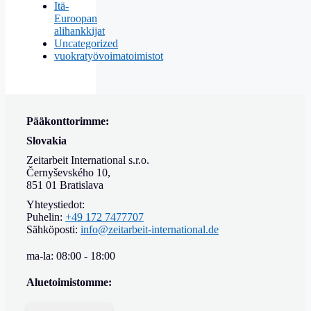
Itä-
Euroopan
alihankkijat
Uncategorized
vuokratyövoimatoimistot
Pääkonttorimme:
Slovakia
Zeitarbeit International s.r.o.
Černyševského 10,
851 01 Bratislava
Yhteystiedot:
Puhelin:
+49 172 7477707
Sähköposti:
info@zeitarbeit-international.de
ma-la: 08:00 - 18:00
Aluetoimistomme: