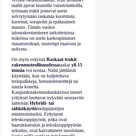
mallit ajavat tasaisilla varastolattioilla,
työmaan trukit joutuvat usein
selviytymään raskaista kuormista.
kuormat, sorapolut ja epätasainen
maasto. Tämän vuoksi
talonrakentamiseen tarkoitetuissa
trukeissa on usein karkeapintaiset
maastorenkaat, suurempi maavara ja
neliveto.
On myös erityisiä
Raskaat trukit
rakennusteollisuudessa
taakat
yli 15
tonnia
voi nostaa. Näitä jättiläisiä
käytetään, kun on kuljetettava
teräspalkkeja, betonielementtejä tai
suuria koneita.
Kaupunkirakennushankkeissa monet
yritykset luottavat nykyään seuraaviin
laitteisiin
Hybridi- tai
sähkökäyttö
melupäästöjen
minimoimiseksi. Erityisesti
teleskooppipyörät, jotka ovat
haarukkatrukin ja teleskooppipyörän
sekoitus, ovat kasvattaneet suosiotaan,
koska niillä voidaan työskennellä