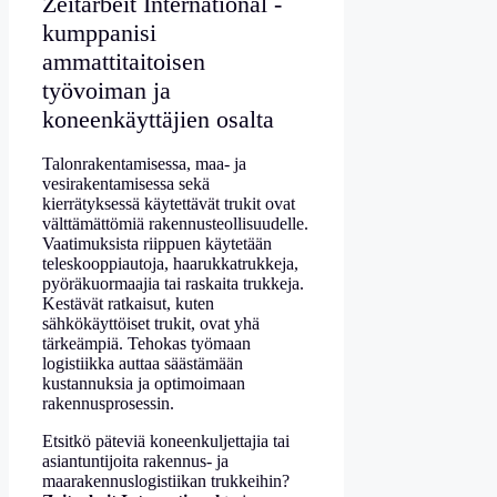
Zeitarbeit International -
kumppanisi
ammattitaitoisen
työvoiman ja
koneenkäyttäjien osalta
Talonrakentamisessa, maa- ja
vesirakentamisessa sekä
kierrätyksessä käytettävät trukit ovat
välttämättömiä rakennusteollisuudelle.
Vaatimuksista riippuen käytetään
teleskooppiautoja, haarukkatrukkeja,
pyöräkuormaajia tai raskaita trukkeja.
Kestävät ratkaisut, kuten
sähkökäyttöiset trukit, ovat yhä
tärkeämpiä. Tehokas työmaan
logistiikka auttaa säästämään
kustannuksia ja optimoimaan
rakennusprosessin.
Etsitkö päteviä koneenkuljettajia tai
asiantuntijoita rakennus- ja
maarakennuslogistiikan trukkeihin?