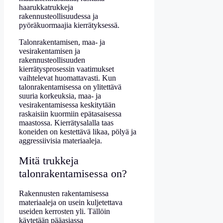
haarukkatrukkeja
rakennusteollisuudessa ja
pyöräkuormaajia kierrätyksessä.
Talonrakentamisen, maa- ja
vesirakentamisen ja
rakennusteollisuuden
kierrätysprosessin vaatimukset
vaihtelevat huomattavasti. Kun
talonrakentamisessa on ylitettävä
suuria korkeuksia, maa- ja
vesirakentamisessa keskitytään
raskaisiin kuormiin epätasaisessa
maastossa. Kierrätysalalla taas
koneiden on kestettävä likaa, pölyä ja
aggressiivisia materiaaleja.
Mitä trukkeja
talonrakentamisessa on?
Rakennusten rakentamisessa
materiaaleja on usein kuljetettava
useiden kerrosten yli. Tällöin
käytetään pääasiassa