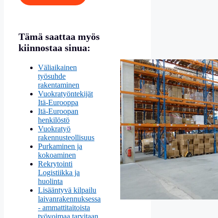
Tämä saattaa myös
kiinnostaa sinua:
Väliaikainen
työsuhde
rakentaminen
Vuokratyöntekijät
Itä-Eurooppa
Itä-Euroopan
henkilöstö
Vuokratyö
rakennusteollisuus
Purkaminen ja
kokoaminen
Rekrytointi
Logistiikka ja
huolinta
Lisääntyvä kilpailu
laivanrakennuksessa
- ammattitaitoista
työvoimaa tarvitaan