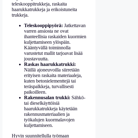
teleskooppitrukkeja, raskaita
haarukkatrukkeja ja erikoistuneita
trukkeja.
Teleskooppipyörä:
Jatkettavan
varren ansiosta ne ovat
ihanteellisia raskaiden kuormien
kuljettamiseen ylöspäin.
Kääntyvällä toiminnolla
varustetut mallit tarjoavat lisää
joustavuutta.
Raskas haarukkatrukki:
Näillä ajoneuvoilla siirretään
erityisen raskaita materiaaleja,
kuten betonielementtejä tai
teräspalkkeja, turvallisesti
paikoilleen.
Rakennusalan trukki:
Sähkö-
tai dieselkäyttöisiä
haarukkatrukkeja käytetään
rakennusmateriaalien ja
työkalujen kuormalavojen
kuljettamiseen.
Hyvin suunnitellulla työmaan