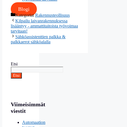
Blogi
Kategoriat
Rakennusteollisuus
Kilpailu laivanrakennuksessa
lisääntyy - ammattitaitoista työvoimaa
tarvitaan!
Sähköassistenttien palkka &
palkkaerot sähköalalla
Etsi
Etsi
Viimeisimmät
viestit
Automaation