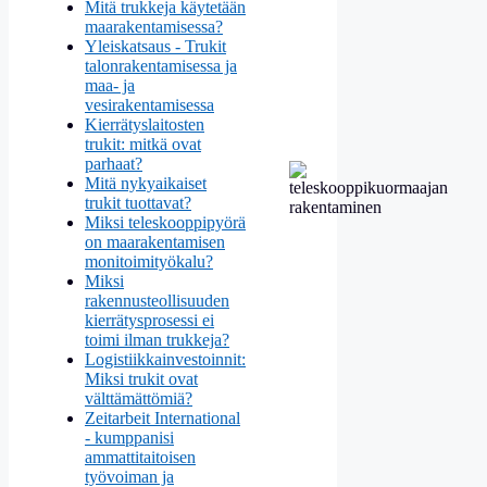
Mitä trukkeja käytetään
maarakentamisessa?
Yleiskatsaus - Trukit
talonrakentamisessa ja
maa- ja
vesirakentamisessa
Kierrätyslaitosten
trukit: mitkä ovat
parhaat?
Mitä nykyaikaiset
trukit tuottavat?
Miksi teleskooppipyörä
on maarakentamisen
monitoimityökalu?
Miksi
rakennusteollisuuden
kierrätysprosessi ei
toimi ilman trukkeja?
Logistiikkainvestoinnit:
Miksi trukit ovat
välttämättömiä?
Zeitarbeit International
- kumppanisi
ammattitaitoisen
työvoiman ja