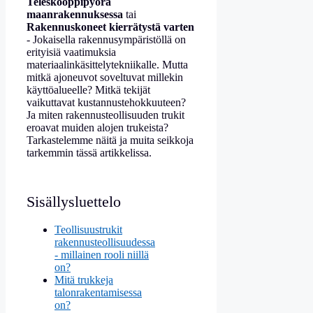
Teleskooppipyörä
maanrakennuksessa
tai
Rakennuskoneet kierrätystä varten
- Jokaisella rakennusympäristöllä on
erityisiä vaatimuksia
materiaalinkäsittelytekniikalle. Mutta
mitkä ajoneuvot soveltuvat millekin
käyttöalueelle? Mitkä tekijät
vaikuttavat kustannustehokkuuteen?
Ja miten rakennusteollisuuden trukit
eroavat muiden alojen trukeista?
Tarkastelemme näitä ja muita seikkoja
tarkemmin tässä artikkelissa.
Sisällysluettelo
Teollisuustrukit
rakennusteollisuudessa
- millainen rooli niillä
on?
Mitä trukkeja
talonrakentamisessa
on?