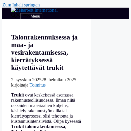
Zum Inhalt springen
Menü
Talonrakennuksessa ja
maa- ja
vesirakentamisessa,
kierrätyksessä
käytettävät trukit
2. syyskuu 2025
28. helmikuu 2025
kirjoittaja
Toimitus
Trukit
ovat keskeisessä asemassa
rakennusteollisuudessa. Ilman niitä
raskaiden materiaalien kuljetus,
käsittely rakennustyömailla tai
kierrätysprosessi olisi tehotonta ja
kustannusintensiivistä. Olipa kyseessä
Trukit talonrakentamisessa
,