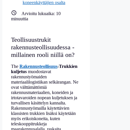
koneenkäyttäjien osalta
Arvioitu lukuaika:
10
minuuttia
Teollisuustrukit
rakennusteollisuudessa -
millainen rooli niillä on?
The
Rakennusteollisuus
-Trukkien
kuljetus
muodostavat
rakennustyömaiden
materiaalilogistiikan selkärangan. Ne
ovat välttämättömiä
rakennusmateriaalien, koneiden ja
irtotavaroiden nopean kuljetuksen ja
turvallisen käsittelyn kannalta.
Rakennustyömailla käytettävien
klassisten trukkien lisäksi käytetään
myös erikoiskoneita, kuten
teleskooppitrukkeja
maarakennusalalla, raskaita