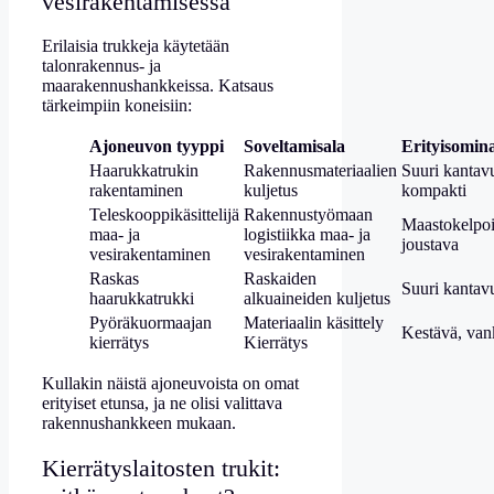
vesirakentamisessa
Erilaisia trukkeja käytetään
talonrakennus- ja
maarakennushankkeissa. Katsaus
tärkeimpiin koneisiin:
Ajoneuvon tyyppi
Soveltamisala
Erityisomin
Haarukkatrukin
Rakennusmateriaalien
Suuri kantav
rakentaminen
kuljetus
kompakti
Teleskooppikäsittelijä
Rakennustyömaan
Maastokelpoi
maa- ja
logistiikka maa- ja
joustava
vesirakentaminen
vesirakentaminen
Raskas
Raskaiden
Suuri kantav
haarukkatrukki
alkuaineiden kuljetus
Pyöräkuormaajan
Materiaalin käsittely
Kestävä, van
kierrätys
Kierrätys
Kullakin näistä ajoneuvoista on omat
erityiset etunsa, ja ne olisi valittava
rakennushankkeen mukaan.
Kierrätyslaitosten trukit: