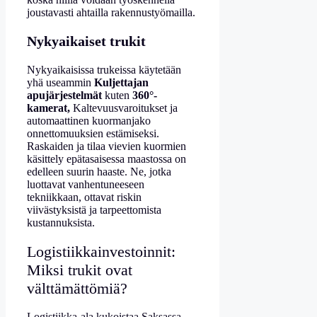
joustavasti ahtailla rakennustyömailla.
Nykyaikaiset trukit
Nykyaikaisissa trukeissa käytetään
yhä useammin
Kuljettajan
apujärjestelmät
kuten
360°-
kamerat,
Kaltevuusvaroitukset ja
automaattinen kuormanjako
onnettomuuksien estämiseksi.
Raskaiden ja tilaa vievien kuormien
käsittely epätasaisessa maastossa on
edelleen suurin haaste. Ne, jotka
luottavat vanhentuneeseen
tekniikkaan, ottavat riskin
viivästyksistä ja tarpeettomista
kustannuksista.
Logistiikkainvestoinnit:
Miksi trukit ovat
välttämättömiä?
Logistiikka-ala kukoistaa Saksassa,