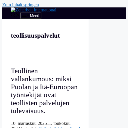
Zum Inhalt springen
Menü
teollisuuspalvelut
Teollinen
vallankumous: miksi
Puolan ja Itä-Euroopan
työntekijät ovat
teollisten palvelujen
tulevaisuus.
10. marraskuu 2025
11. toukokuu