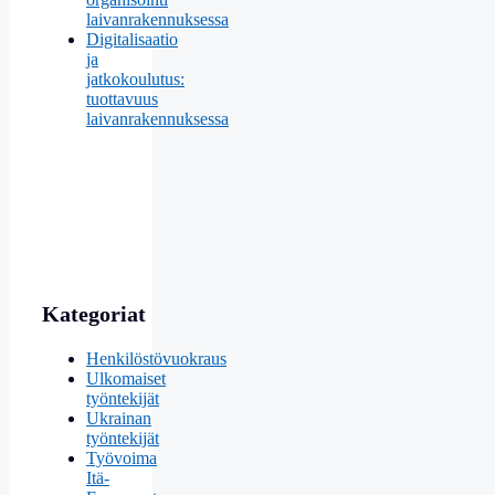
laivanrakennuksessa
Digitalisaatio
ja
jatkokoulutus:
tuottavuus
laivanrakennuksessa
Kategoriat
Henkilöstövuokraus
Ulkomaiset
työntekijät
Ukrainan
työntekijät
Työvoima
Itä-