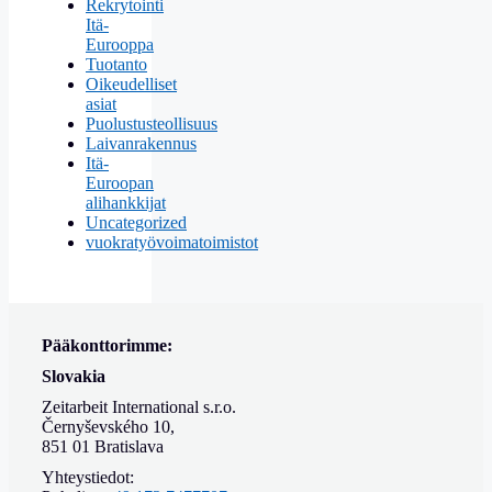
Rekrytointi
Itä-
Eurooppa
Tuotanto
Oikeudelliset
asiat
Puolustusteollisuus
Laivanrakennus
Itä-
Euroopan
alihankkijat
Uncategorized
vuokratyövoimatoimistot
Pääkonttorimme:
Slovakia
Zeitarbeit International s.r.o.
Černyševského 10,
851 01 Bratislava
Yhteystiedot: