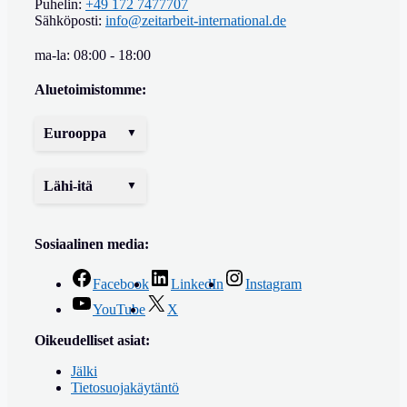
Puhelin:
+49 172 7477707
Sähköposti:
info@zeitarbeit-international.de
ma-la: 08:00 - 18:00
Aluetoimistomme:
Eurooppa
Lähi-itä
Sosiaalinen media:
Facebook
LinkedIn
Instagram
YouTube
X
Oikeudelliset asiat:
Jälki
Tietosuojakäytäntö