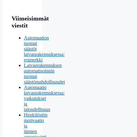
Viimeisimmät
viestit
Automaation
tuomat
säästöt
laivanrakennuksessa:
esimerkki
Laivanrakennuksen
automatisoinnin
tuomat
säästömahdollisuudet
Automaatio
laivanrakennuksessa:
vaikutukset
ja
taloudellisuus
Henkilöstön
motivaatio
ja
tiimien
organisointi