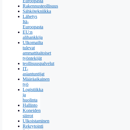
Euroopasta
Rakennusteollisuus
Sähkötekniikka
Lähetys
Itä-
Euroopasta
EU:n
alihankkija
Ulkomailta
tulevat
ammattitaitoiset
työntekijät
teollisuuspalvelut
IT-
asiantuntijat
Määräaikainen
työ
Logistiikka
ja
huolinta
Hallinto
Koneiden
siirrot
Ulkoistaminen
Rekrytointi