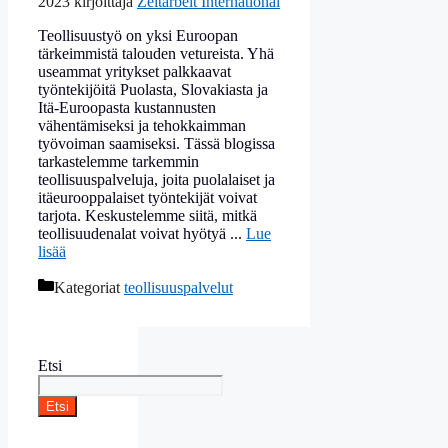
2023
kirjoittaja
Zeitarbeit International
Teollisuustyö on yksi Euroopan
tärkeimmistä talouden vetureista. Yhä
useammat yritykset palkkaavat
työntekijöitä Puolasta, Slovakiasta ja
Itä-Euroopasta kustannusten
vähentämiseksi ja tehokkaimman
työvoiman saamiseksi. Tässä blogissa
tarkastelemme tarkemmin
teollisuuspalveluja, joita puolalaiset ja
itäeurooppalaiset työntekijät voivat
tarjota. Keskustelemme siitä, mitkä
teollisuudenalat voivat hyötyä ...
Lue
lisää
Kategoriat
teollisuuspalvelut
Etsi
Etsi