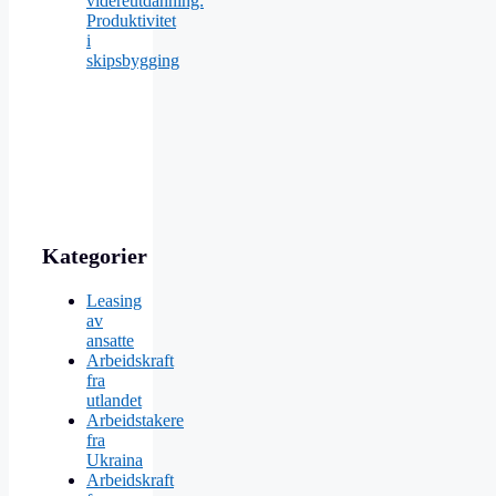
videreutdanning:
Produktivitet
i
skipsbygging
Kategorier
Leasing
av
ansatte
Arbeidskraft
fra
utlandet
Arbeidstakere
fra
Ukraina
Arbeidskraft