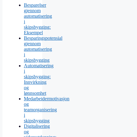
Besparelser
gjennom
automatisering
i
skipsbygging:
Eksempel
Besparingspotensial
gjennom
automatisering
i
skipsbygging
Automatisering
i
skipsbygging:
Innvirkning
og
lønnsomhet
Medarbeidermotivasjon
og
teamorganisering
i
skipsbygging
Digitalisering
og