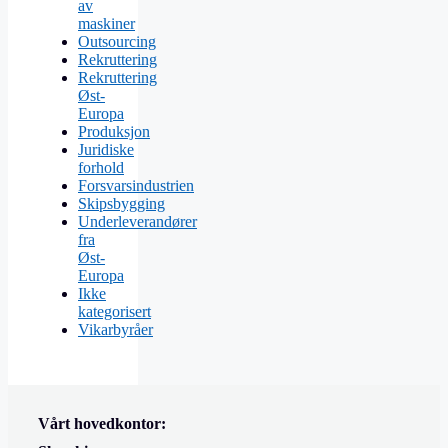
av
maskiner
Outsourcing
Rekruttering
Rekruttering
Øst-
Europa
Produksjon
Juridiske
forhold
Forsvarsindustrien
Skipsbygging
Underleverandører
fra
Øst-
Europa
Ikke
kategorisert
Vikarbyråer
Vårt hovedkontor: