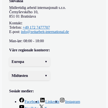
Slovakia
Midlertidig arbeid internasjonalt s.r.o.
Černyševského 10,
851 01 Bratislava
Kontakt:
Telefon:
+49 172 7477707
E-post:
info@zeitarbeit-international.de
Man-lør: 08:00 - 18:00
Våre regionale kontorer:
Europa
Midtøsten
Sosiale medier:
Facebook
LinkedIn
Instagram