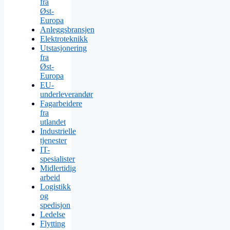
fra
Øst-
Europa
Anleggsbransjen
Elektroteknikk
Utstasjonering
fra
Øst-
Europa
EU-
underleverandør
Fagarbeidere
fra
utlandet
Industrielle
tjenester
IT-
spesialister
Midlertidig
arbeid
Logistikk
og
spedisjon
Ledelse
Flytting