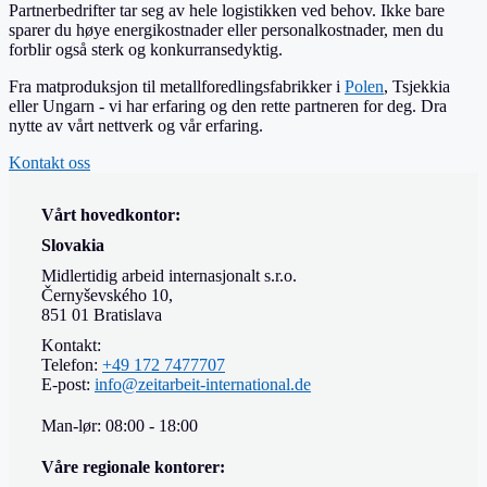
Partnerbedrifter tar seg av hele logistikken ved behov. Ikke bare
sparer du høye energikostnader eller personalkostnader, men du
forblir også sterk og konkurransedyktig.
Fra matproduksjon til metallforedlingsfabrikker i
Polen
, Tsjekkia
eller Ungarn - vi har erfaring og den rette partneren for deg. Dra
nytte av vårt nettverk og vår erfaring.
Kontakt oss
Vårt hovedkontor:
Slovakia
Midlertidig arbeid internasjonalt s.r.o.
Černyševského 10,
851 01 Bratislava
Kontakt:
Telefon:
+49 172 7477707
E-post:
info@zeitarbeit-international.de
Man-lør: 08:00 - 18:00
Våre regionale kontorer: