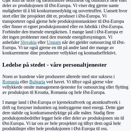
Gjør som de store og mellomstore bedriftene og outsource hele eller
deler av produksjonen til Øst-Europa. Vi viser deg gjerne uante
muligheter til å bli konkurransedyktig og uovertruffen. Uansett hvor
stort eller lite prosjektet ditt er, produser i Øst-Europa. Vi
transporterer også gjerne hele produksjonsmaskiner til Øst-Europa
eller finner et egnet produksjonssted eller en fabrikk i Øst-Europa.
Forhindre den truende energikrisen. I mange land i Øst-Europa er
det ingen problemer med den truende energiforsyningen. Vi
anbefaler
Slovakia
eller
Ungarn
når det gjelder outsourcing til Øst-
Europa. Vi tar også gjerne en titt på andre land der mange av
konkurrentene dine produserer vellykket og kostnadseffektivt.
Ledelse på stedet - våre personaltjenester
Noen av kundene våre produserer allerede med stor suksess i
Romania
eller
Bulgaria
ved havet. Vi tilbyr også gjerne våre
vellykkede onsite management-tjenester for outsourcing eller flytting
av produksjon til Kroatia, Romania og hele Øst-Europa.
I mange land i Øst-Europa er kjernekraftverk og atomkraftverk i
drift og forsyner industrien og innbyggerne med energi. Dette gjør
dere stabile og konkurransedyktige på alle måter. Stadig flere
produksjonsbedrifter legger hele eller deler av produksjonen sin til
Øst-Europa. Vi tar oss av hele prosjektet og tilbyr dem også hele
produktlinjer eller hele produksjonen i Øst-Europa til oss.