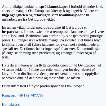
Andre viktige punkter er
språkkunnskaper
i forhold til andre land,
ettersom mange i Øst-Europa snakker tysk og engelsk. Videre er
tilgjengeligheten
og
erfaringen
samt
kvalifikasjonene
til
medarbeidere fra Øst-Europa viktig.
En annen viktig fordel med outsourcing til Øst-Europa er
besparelsene
. Lønnsnivået i de østeuropeiske landene er mye lavere
enn i Tyskland. Bedriftene kan derfor tilby sine tjenester til gunstige
priser. Du trenger ikke å frykte mangel på kvalitet. Det finnes høyt
kvalifisert personell i disse landene, for eksempel velutdannede IT-
spesialister. Det finnes heller ingen språkbarrierer. Kommunikasjon
på engelsk er mulig uten problemer, og i mange tilfeller også på
tysk.
Hvis du er interessert i å flytte produksjonen din til Øst-Europa, vil
vi samarbeide for å finne den rette løsningen for deg. Basert på
kravprofilen din finner vi den tjenesteleverandøren som oppfyller
behovene dine på den beste og mest pålitelige måten.
Er du interessert i å flytte produksjonen til Øst-Europa?
Ring nå: +49 172 7477707
Kontakt oss