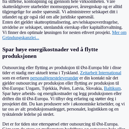
fra stiftelse, kontoåpning og gjennom hele virksomheten. Våre
skatterådgivere utarbeider momsoppgaver, årsregnskap og er alltid
tilgjengelige for andre spørsmål. Vi administrerer selskapet ditt i
utlandet og gir også råd om alle juridiske spørsmål.
Enten det gjelder skatteoptimalisering, arv/selskapsoverdragelse,
utvidelse av selskapet, utenlandsk eierskap eller kapitalforvaltning.
Vi finner den optimale løsningen for nesten ethvert prosjekt.
Mer om
Gründungskanzlei...
Spar høye energikostnader ved å flytte
produksjonen
Outsourcing eller flytting av produksjon til Øst-Europa blir i disse
tider et stadig mer aktuelt tema i Tyskland.
Zeitarbeit International
som en erfaren
personaltjenesteleverandør
er din kontakt når det
gjelder outsourcing av produksjon eller flytting av produksjon til
Øst-Europa: Ungarn, Tsjekkia, Polen, Latvia, Slovakia,
Baltikum
.
Spar høye arbeids- og energikostnader og legg produksjonen eller
driften din til Øst-Europa. Vi tilbyr deg erfaring og støtter deg i
prosjektet ditt. Du kan produsere selv i økonomiske krisetider, og vi
tar oss av alt: produksjonsanlegget, personalet, logistikken og en
tysktalende ledelse på stedet.
Det er for tiden stor etterspørsel etter outsourcing til Øst-Europa.