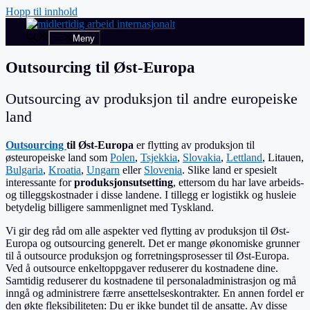
Hopp til innhold
Meny
Outsourcing til Øst-Europa
Outsourcing av produksjon til andre europeiske
land
Outsourcing
til Øst-Europa
er flytting av produksjon til
østeuropeiske land som
Polen
,
Tsjekkia
,
Slovakia
,
Lettland
, Litauen,
Bulgaria
,
Kroatia
,
Ungarn
eller
Slovenia
. Slike land er spesielt
interessante for
produksjonsutsetting
, ettersom du har lave arbeids-
og tilleggskostnader i disse landene. I tillegg er logistikk og husleie
betydelig billigere sammenlignet med Tyskland.
Vi gir deg råd om alle aspekter ved flytting av produksjon til Øst-
Europa og outsourcing generelt. Det er mange økonomiske grunner
til å outsource produksjon og forretningsprosesser til Øst-Europa.
Ved å outsource enkeltoppgaver reduserer du kostnadene dine.
Samtidig reduserer du kostnadene til personaladministrasjon og må
inngå og administrere færre ansettelseskontrakter. En annen fordel er
den økte fleksibiliteten: Du er ikke bundet til de ansatte. Av disse