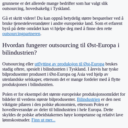
grunnene er det allerede mange bedrifter som har valgt slik
outsourcing, hovedsakelig i Tyskland.
Gå et skritt videre! Du kan oppnå betydelig større besparelser ved å
bruke tjenesteleverandører i andre europeiske land. Som et erfarent
byrå på dette området kan vi hjelpe deg med å finne den rette
outsourcingpartneren
.
Hvordan fungerer outsourcing til Øst-Europa i
bilindustrien?
Outsourcing eller
utflytting av produksjon til Øst-Europa
brukes
stadig oftere, spesielt i bilindustrien i Tyskland. I årevis har tyske
bilprodusenter produsert i Øst-Europa og Asia ved hjelp av
utenlandske selskaper, ettersom det er mange fordeler med å flytte
produksjonen i bilindustrien.
Polen er for eksempel det største europeiske produksjonsområdet for
bildeler til verdens største bilprodusenter.
Bilindustrien
er den nest
viktigste pilaren i den polske økonomien, ettersom Polen er
hovedleverandør av deler til bilindustrien i hele Europa. Dette
skyldes de polske arbeidstakernes høye kompetanse og relativt lave
lønnskostnader.
Finn ut mer...