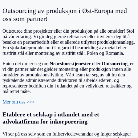
Outsourcing av produksjon i Øst-Europa med
oss som partner!
Outsource dine prosjekter eller din produksjon på alle områder! Stol
på vår erfaring. Vi gir deg gjerne referanser eller inviterer deg til å
besøke en partnerbedrift eller et allerede utflyttet produksjonsanlegg.
Fra sjokoladeproduksjon i Ungarn til bearbeiding av metall eller
rustfritt stål eller montering av rustfritt stål i Polen og Romania.
Enten det dreier seg om
Nearshore-tjenester
eller
Outsourcing
, er
vi din partner når det gjelder montering eller produksjon innen alle
områder av produksjonsflytting. Vårt team tar seg av alt fra den
tysktalende administrerende direktøren til arbeidslederen, og
representerer bedriften din i utlandet på en vellykket, rettssikker og
målrettet måte.
Mer om oss >>>
Etablere et selskap i utlandet med et
advokatfirma for inkorporering
Vi ser på oss selv som en fullserviceleverandør og følger selskaper