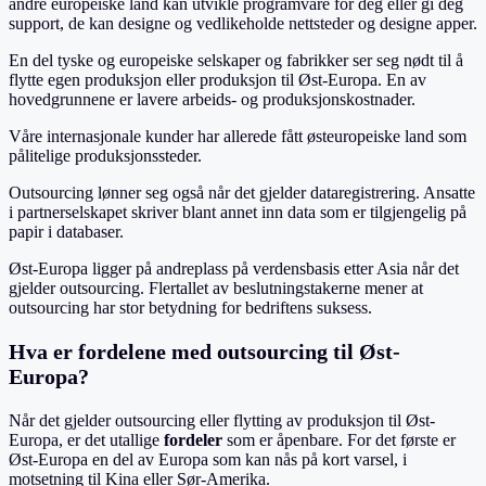
andre europeiske land kan utvikle programvare for deg eller gi deg
support, de kan designe og vedlikeholde nettsteder og designe apper.
En del tyske og europeiske selskaper og fabrikker ser seg nødt til å
flytte egen produksjon eller produksjon til Øst-Europa. En av
hovedgrunnene er lavere arbeids- og produksjonskostnader.
Våre internasjonale kunder har allerede fått østeuropeiske land som
pålitelige produksjonssteder.
Outsourcing lønner seg også når det gjelder dataregistrering. Ansatte
i partnerselskapet skriver blant annet inn data som er tilgjengelig på
papir i databaser.
Øst-Europa ligger på andreplass på verdensbasis etter Asia når det
gjelder outsourcing. Flertallet av beslutningstakerne mener at
outsourcing har stor betydning for bedriftens suksess.
Hva er fordelene med outsourcing til Øst-
Europa?
Når det gjelder outsourcing eller flytting av produksjon til Øst-
Europa, er det utallige
fordeler
som er åpenbare. For det første er
Øst-Europa en del av Europa som kan nås på kort varsel, i
motsetning til Kina eller Sør-Amerika.