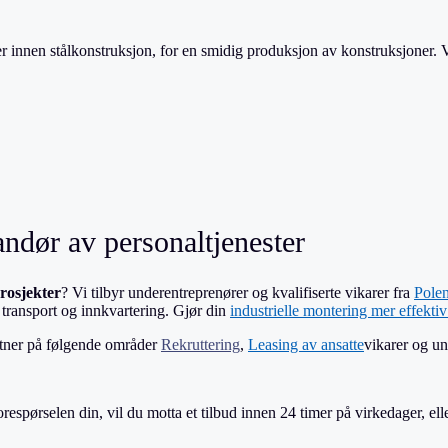
 innen stålkonstruksjon, for en smidig produksjon av konstruksjoner. Vå
ndør av personaltjenester
prosjekter
? Vi tilbyr underentreprenører og kvalifiserte vikarer fra
Pole
, transport og innkvartering. Gjør din
industrielle montering mer effekti
artner på følgende områder
Rekruttering
,
Leasing av ansatte
vikarer og u
forespørselen din, vil du motta et tilbud innen 24 timer på virkedager, ell