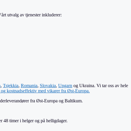
rt utvalg av tjenester inkluderer:
n
,
Tsjekkia
,
Romania
,
Slovakia
,
Ungarn
og Ukraina. Vi tar oss av hele
v og kostnadseffektiv med vikarer fra Øst-Europa.
nderleverandører fra Øst-Europa og Baltikum.
er 48 timer i helger og på helligdager.