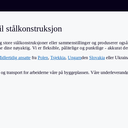
il stålkonstruksjon
store stålkonstruksjoner eller sammenstillinger og produserer også s
dine nøyaktig. Vi er fleksible, pålitelige og punktlige - akkurat de
idlertidig ansatte
fra
Polen
,
Tsjekkia
,
Ungarn
den
Slovakia
eller Ukraina
ng og transport for arbeiderne våre på byggeplassen. Våre underleveran