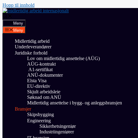
Hopp til innhold
Meny
Meny
Midlertidig arbeid
Underleverandører
Juridiske forhold
Lov om midlertidig ansettelse (AÜG)
AÜG-kontrakt
A1-sertifikat
ANÜ-dokumenter
Elsta Visa
EU-direktiv
Skjult arbeidsleie
Søknad om ANÜ
Midlertidig ansettelse i bygg- og anleggsbransjen
Bransjer
Skipsbygging
Engineering
Sikkerhetsingeniør
Industriingeniører
IT-bransjen