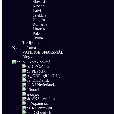
Slovakia
Kroatia
Latvia
Tsjekkia
Ungarn
Romania
Litauen
Polen
Tyrkia
Tredje land
Nyttig informasjon
VANLIGE SPØRSMÅL
Blogg
Norsk bokmål
Čeština
Polski
English (UK)
Dansk
Nederlands
Suomi
العربية
Slovenčina
Українська
Русский
Deutsch