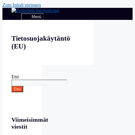
Zum Inhalt springen
Menü
Tietosuojakäytäntö
(EU)
Etsi
Etsi
Viimeisimmät
viestit