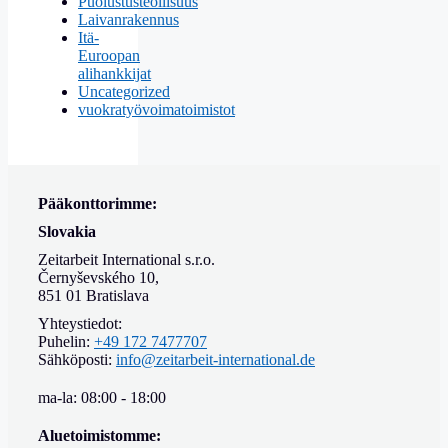
Puolustusteollisuus
Laivanrakennus
Itä-
Euroopan
alihankkijat
Uncategorized
vuokratyövoimatoimistot
Pääkonttorimme:
Slovakia
Zeitarbeit International s.r.o.
Černyševského 10,
851 01 Bratislava
Yhteystiedot:
Puhelin:
+49 172 7477707
Sähköposti:
info@zeitarbeit-international.de
ma-la: 08:00 - 18:00
Aluetoimistomme: