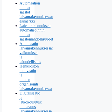
Automaation
tuomat
säästöt
laivanrakennuksessa:
esimerkki
Laivanrakennuksen
automatisoinnin
tuomat
säästömahdollisuudet
Automaatio
laivanrakennuksessa:
vaikutukset
ja
taloudellisuus
Henkilöstön
motivaatio
ja
tiimien
organisointi
laivanrakennuksessa
Digitalisaatio
ja
jatkokoulutus:
tuottavuus
laivanrakennuksessa