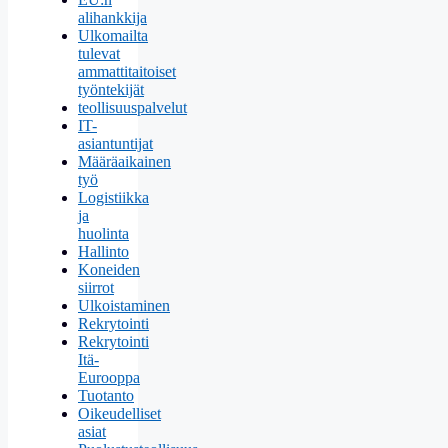
alihankkija
Ulkomailta
tulevat
ammattitaitoiset
työntekijät
teollisuuspalvelut
IT-
asiantuntijat
Määräaikainen
työ
Logistiikka
ja
huolinta
Hallinto
Koneiden
siirrot
Ulkoistaminen
Rekrytointi
Rekrytointi
Itä-
Eurooppa
Tuotanto
Oikeudelliset
asiat