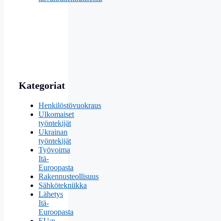
Kategoriat
Henkilöstövuokraus
Ulkomaiset
työntekijät
Ukrainan
työntekijät
Työvoima
Itä-
Euroopasta
Rakennusteollisuus
Sähkötekniikka
Lähetys
Itä-
Euroopasta
EU:n