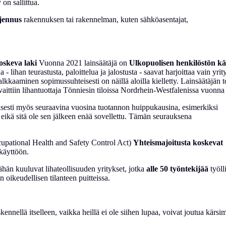
 on sallittua.
jennus
rakennuksen tai rakennelman, kuten sähköasentajat,
oskeva laki
Vuonna 2021 lainsäätäjä on
Ulkopuolisen henkilöstön kä
 - lihan teurastusta, paloittelua ja jalostusta - saavat harjoittaa vain yri
kkaaminen sopimussuhteisesti on näillä aloilla kielletty. Lainsäätäjän 
avaittiin lihantuottaja Tönniesin tiloissa Nordrhein-Westfalenissa vuonn
isesti myös seuraavina vuosina tuotannon huippukausina, esimerkiksi
eikä sitä ole sen jälkeen enää sovellettu. Tämän seurauksena
cupational Health and Safety Control Act)
Yhteismajoitusta koskevat
käyttöön.
ähän kuuluvat lihateollisuuden yritykset, jotka
alle 50 työntekijää
työll
 oikeudellisen tilanteen puitteissa.
kennellä itselleen, vaikka heillä ei ole siihen lupaa, voivat joutua kärsi