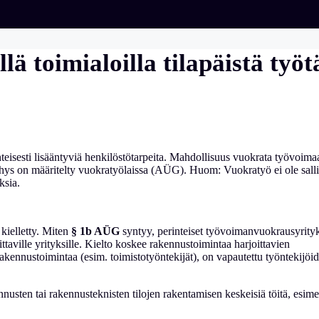
ä toimialoilla tilapäistä työt
nteisesti lisääntyviä henkilöstötarpeita. Mahdollisuus vuokrata työvoima
kehys on määritelty vuokratyölaissa (AÜG). Huom: Vuokratyö ei ole salli
uksia.
kielletty. Miten
§ 1b AÜG
syntyy,
perinteiset työvoimanvuokrausyrity
ittaville yrityksille. Kielto koskee rakennustoimintaa harjoittavien
 rakennustoimintaa (esim. toimistotyöntekijät), on vapautettu työntekijöi
nnusten tai rakennusteknisten tilojen rakentamisen keskeisiä töitä, esime