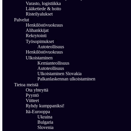
Varasto, logistiikka
Lääketiede & hoito
Risteilyalukset
Palvelut
Henkilöstövuokraus
Alihankkijat
Rekrytointi
Työsopimukset
Autoteollisuus
Henkilöstövuokraus
Ulkoistaminen
Kemianteollisuus
Autoteollisuus
Ulkoistaminen Slovakia
Palkanlaskennan ulkoistaminen
Tietoa meistä
Ota yhteyttä
Pyyntö
Viitteet
Ryhdy kumppaniksi!
Itä-Eurooppa
Ukraina
Bulgaria
Slovenia