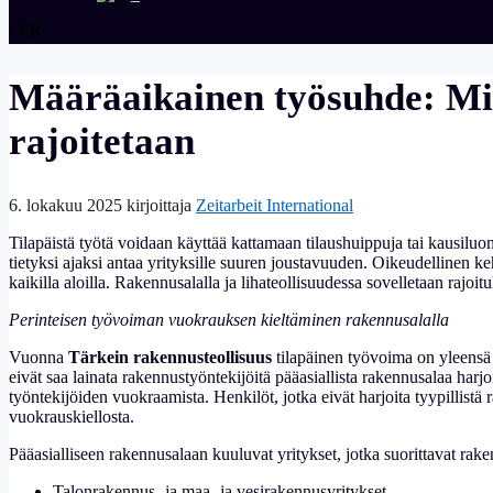
Määräaikainen työsuhde: Mill
rajoitetaan
6. lokakuu 2025
kirjoittaja
Zeitarbeit International
Tilapäistä työtä voidaan käyttää kattamaan tilaushuippuja tai kausiluo
tietyksi ajaksi antaa yrityksille suuren joustavuuden. Oikeudellinen 
kaikilla aloilla. Rakennusalalla ja lihateollisuudessa sovelletaan rajoit
Perinteisen työvoiman vuokrauksen kieltäminen rakennusalalla
Vuonna
Tärkein rakennusteollisuus
tilapäinen työvoima on yleensä 
eivät saa lainata rakennustyöntekijöitä pääasiallista rakennusalaa harjo
työntekijöiden vuokraamista. Henkilöt, jotka eivät harjoita tyypillistä
vuokrauskiellosta.
Pääasialliseen rakennusalaan kuuluvat yritykset, jotka suorittavat rake
Talonrakennus- ja maa- ja vesirakennusyritykset