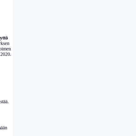
yttö
tyksen
toimen
a 2020.
istää.
mään