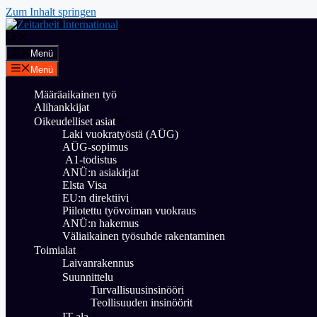
Zum Inhalt springen
Menü
Menü
Määräaikainen työ
Alihankkijat
Oikeudelliset asiat
Laki vuokratyöstä (AÜG)
AÜG-sopimus
A1-todistus
ANÜ:n asiakirjat
Elsta Visa
EU:n direktiivi
Piilotettu työvoiman vuokraus
ANÜ:n hakemus
Väliaikainen työsuhde rakentaminen
Toimialat
Laivanrakennus
Suunnittelu
Turvallisuusinsinööri
Teollisuuden insinöörit
IT-ala