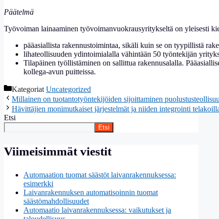
Päätelmä
Työvoiman lainaaminen työvoimanvuokrausyritykseltä on yleisesti kiel
pääasiallista rakennustoimintaa, sikäli kuin se on tyypillistä ra
lihateollisuuden ydintoimialalla vähintään 50 työntekijän yrityk
Tilapäinen työllistäminen on sallittua rakennusalalla. Pääasiall
kollega-avun puitteissa.
Kategoriat
Uncategorized
Millainen on tuotantotyöntekijöiden sijoittaminen puolustusteollisu
Hävittäjien monimutkaiset järjestelmät ja niiden integrointi telakoill
Etsi
Etsi
Viimeisimmät viestit
Automaation tuomat säästöt laivanrakennuksessa:
esimerkki
Laivanrakennuksen automatisoinnin tuomat
säästömahdollisuudet
Automaatio laivanrakennuksessa: vaikutukset ja
taloudellisuus