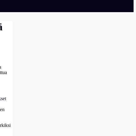
ä
a
ttua
kset
den
rkiksi