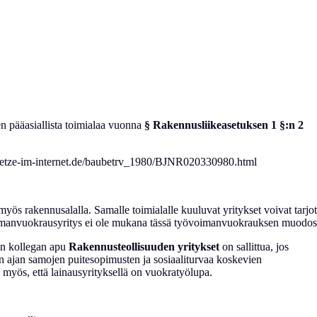
en pääasiallista toimialaa vuonna
§ Rakennusliikeasetuksen 1 §:n 2
etze-im-internet.de/baubetrv_1980/BJNR020330980.html
yös rakennusalalla. Samalle toimialalle kuuluvat yritykset voivat tarjo
övoimanvuokrausyritys ei ole mukana tässä työvoimanvuokrauksen muodo
n kollegan apu
Rakennusteollisuuden yritykset
on sallittua, jos
en ajan samojen puitesopimusten ja sosiaaliturvaa koskevien
n myös, että lainausyrityksellä on vuokratyölupa.