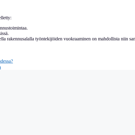
letty:
kennustoimintaa.
sissä.
isella rakennusalalla työntekijöiden vuokraaminen on mahdollista niin sa
udessa?
a