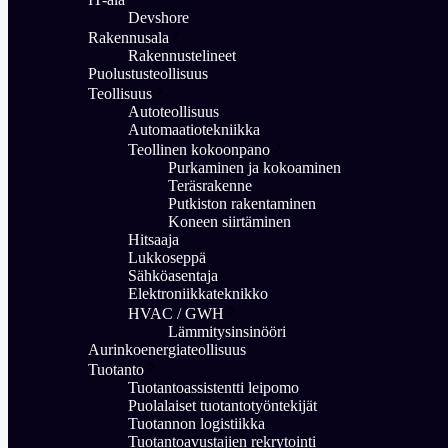
Devshore
Rakennusala
Rakennustelineet
Puolustusteollisuus
Teollisuus
Autoteollisuus
Automaatiotekniikka
Teollinen kokoonpano
Purkaminen ja kokoaminen
Teräsrakenne
Putkiston rakentaminen
Koneen siirtäminen
Hitsaaja
Lukkoseppä
Sähköasentaja
Elektroniikkateknikko
HVAC / GWH
Lämmitysinsinööri
Aurinkoenergiateollisuus
Tuotanto
Tuotantoassistentti leipomo
Puolalaiset tuotantotyöntekijät
Tuotannon logistiikka
Tuotantoavustajien rekrytointi