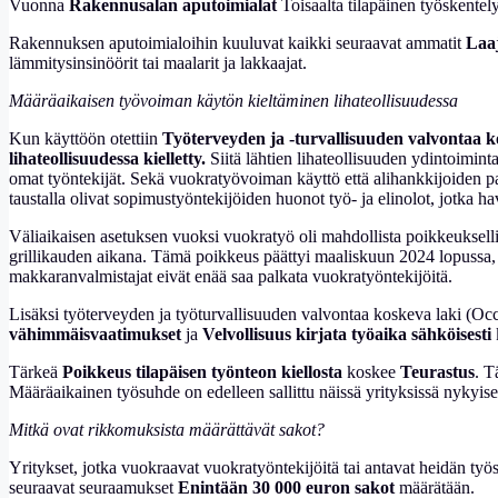
Vuonna
Rakennusalan aputoimialat
Toisaalta tilapäinen työskentely
Rakennuksen aputoimialoihin kuuluvat kaikki seuraavat ammatit
Laa
lämmitysinsinöörit tai maalarit ja lakkaajat.
Määräaikaisen työvoiman käytön kieltäminen lihateollisuudessa
Kun käyttöön otettiin
Työterveyden ja -turvallisuuden valvontaa k
lihateollisuudessa kielletty.
Siitä lähtien lihateollisuuden ydintoimintaa
omat työntekijät. Sekä vuokratyövoiman käyttö että alihankkijoiden pal
taustalla olivat sopimustyöntekijöiden huonot työ- ja elinolot, jotka h
Väliaikaisen asetuksen vuoksi vuokratyö oli mahdollista poikkeuksell
grillikauden aikana. Tämä poikkeus päättyi maaliskuun 2024 lopussa, 
makkaranvalmistajat eivät enää saa palkata vuokratyöntekijöitä.
Lisäksi työterveyden ja työturvallisuuden valvontaa koskeva laki (Oc
vähimmäisvaatimukset
ja
Velvollisuus kirjata työaika sähköisesti
Tärkeä
Poikkeus tilapäisen työnteon kiellosta
koskee
Teurastus
. T
Määräaikainen työsuhde on edelleen sallittu näissä yrityksissä nykyisen
Mitkä ovat rikkomuksista määrättävät sakot?
Yritykset, jotka vuokraavat vuokratyöntekijöitä tai antavat heidän työs
seuraavat seuraamukset
Enintään 30 000 euron sakot
määrätään.