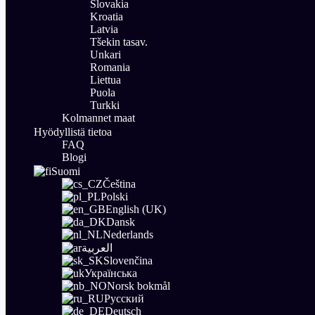
Slovakia
Kroatia
Latvia
Tšekin tasav.
Unkari
Romania
Liettua
Puola
Turkki
Kolmannet maat
Hyödyllistä tietoa
FAQ
Blogi
Suomi
Čeština
Polski
English (UK)
Dansk
Nederlands
العربية
Slovenčina
Українська
Norsk bokmål
Русский
Deutsch