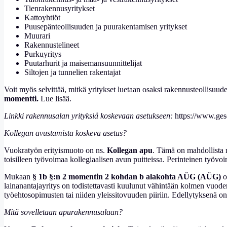
Tienrakennusyritykset
Kattoyhtiöt
Puusepänteollisuuden ja puurakentamisen yritykset
Muurari
Rakennustelineet
Purkuyritys
Puutarhurit ja maisemansuunnittelijat
Siltojen ja tunnelien rakentajat
Voit myös selvittää, mitkä yritykset luetaan osaksi rakennusteollisuud
momentti.
Lue lisää.
Linkki rakennusalan yrityksiä koskevaan asetukseen:
https://www.ges
Kollegan avustamista koskeva asetus?
Vuokratyön erityismuoto on ns.
Kollegan apu
. Tämä on mahdollista m
toisilleen työvoimaa kollegiaalisen avun puitteissa. Perinteinen ty
Mukaan
§ 1b §:n 2 momentin 2 kohdan b alakohta AÜG (AÜG)
o
lainanantajayritys on todistettavasti kuulunut vähintään kolmen vuod
työehtosopimusten tai niiden yleissitovuuden piiriin. Edellytyksenä o
Mitä sovelletaan apurakennusalaan?