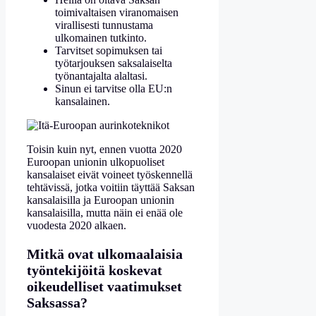
toimivaltaisen viranomaisen
virallisesti tunnustama
ulkomainen tutkinto.
Tarvitset sopimuksen tai
työtarjouksen saksalaiselta
työnantajalta alaltasi.
Sinun ei tarvitse olla EU:n
kansalainen.
Toisin kuin nyt, ennen vuotta 2020
Euroopan unionin ulkopuoliset
kansalaiset eivät voineet työskennellä
tehtävissä, jotka voitiin täyttää Saksan
kansalaisilla ja Euroopan unionin
kansalaisilla, mutta näin ei enää ole
vuodesta 2020 alkaen.
Mitkä ovat ulkomaalaisia
työntekijöitä koskevat
oikeudelliset vaatimukset
Saksassa?