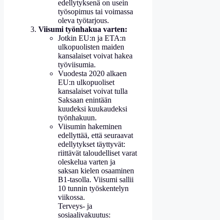
edellytyksenä on usein
työsopimus tai voimassa
oleva työtarjous.
Viisumi työnhakua varten:
Jotkin EU:n ja ETA:n
ulkopuolisten maiden
kansalaiset voivat hakea
työviisumia.
Vuodesta 2020 alkaen
EU:n ulkopuoliset
kansalaiset voivat tulla
Saksaan enintään
kuudeksi kuukaudeksi
työnhakuun.
Viisumin hakeminen
edellyttää, että seuraavat
edellytykset täyttyvät:
riittävät taloudelliset varat
oleskelua varten ja
saksan kielen osaaminen
B1-tasolla. Viisumi sallii
10 tunnin työskentelyn
viikossa.
Terveys- ja
sosiaalivakuutus: