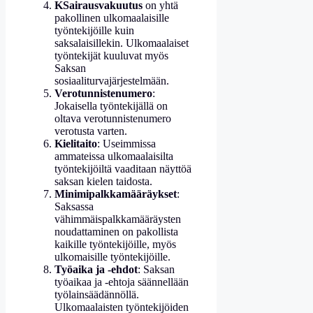
K
Sairausvakuutus
on yhtä
pakollinen ulkomaalaisille
työntekijöille kuin
saksalaisillekin. Ulkomaalaiset
työntekijät kuuluvat myös
Saksan
sosiaaliturvajärjestelmään.
Verotunnistenumero
:
Jokaisella työntekijällä on
oltava verotunnistenumero
verotusta varten.
Kielitaito
: Useimmissa
ammateissa ulkomaalaisilta
työntekijöiltä vaaditaan näyttöä
saksan kielen taidosta.
Minimipalkkamääräykset
:
Saksassa
vähimmäispalkkamääräysten
noudattaminen on pakollista
kaikille työntekijöille, myös
ulkomaisille työntekijöille.
Työaika ja -ehdot
: Saksan
työaikaa ja -ehtoja säännellään
työlainsäädännöllä.
Ulkomaalaisten työntekijöiden