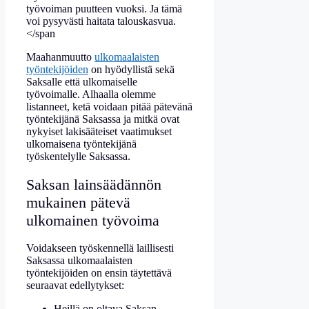
työvoiman puutteen vuoksi. Ja tämä
voi pysyvästi haitata talouskasvua.
</span
Maahanmuutto
ulkomaalaisten
työntekijöiden
on hyödyllistä sekä
Saksalle että ulkomaiselle
työvoimalle.
Alhaalla olemme
listanneet, ketä voidaan pitää pätevänä
työntekijänä Saksassa ja mitkä ovat
nykyiset lakisääteiset vaatimukset
ulkomaisena työntekijänä
työskentelylle Saksassa
.
Saksan lainsäädännön
mukainen pätevä
ulkomainen työvoima
Voidakseen työskennellä laillisesti
Saksassa ulkomaalaisten
työntekijöiden on ensin täytettävä
seuraavat edellytykset:
Heillä on oltava Saksan