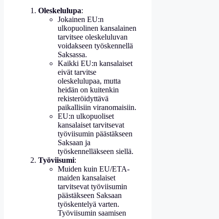
Oleskelulupa
:
Jokainen EU:n
ulkopuolinen kansalainen
tarvitsee oleskeluluvan
voidakseen työskennellä
Saksassa.
Kaikki EU:n kansalaiset
eivät tarvitse
oleskelulupaa, mutta
heidän on kuitenkin
rekisteröidyttävä
paikallisiin viranomaisiin.
EU:n ulkopuoliset
kansalaiset tarvitsevat
työviisumin päästäkseen
Saksaan ja
työskennelläkseen siellä.
Työviisumi
:
Muiden kuin EU/ETA-
maiden kansalaiset
tarvitsevat työviisumin
päästäkseen Saksaan
työskentelyä varten.
Työviisumin saamisen