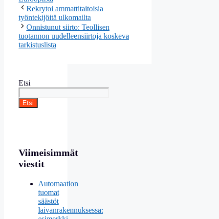
Rekrytoi ammattitaitoisia
työntekijöitä ulkomailta
Onnistunut siirto: Teollisen
tuotannon uudelleensiirtoja koskeva
tarkistuslista
Etsi
Etsi
Viimeisimmät
viestit
Automaation
tuomat
säästöt
laivanrakennuksessa:
esimerkki