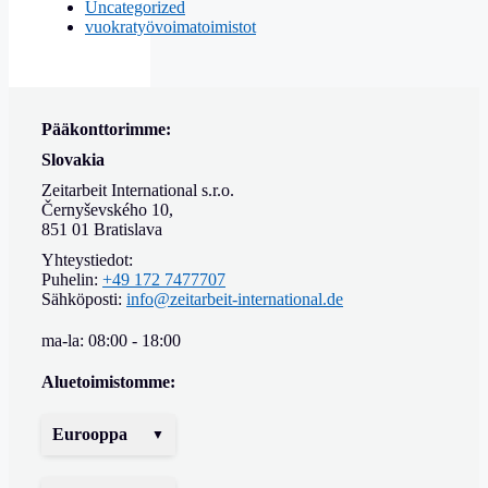
Uncategorized
vuokratyövoimatoimistot
Pääkonttorimme:
Slovakia
Zeitarbeit International s.r.o.
Černyševského 10,
851 01 Bratislava
Yhteystiedot:
Puhelin:
+49 172 7477707
Sähköposti:
info@zeitarbeit-international.de
ma-la: 08:00 - 18:00
Aluetoimistomme:
Eurooppa