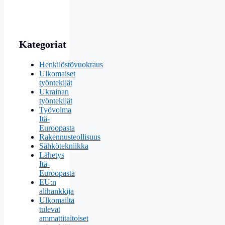
Kategoriat
Henkilöstövuokraus
Ulkomaiset
työntekijät
Ukrainan
työntekijät
Työvoima
Itä-
Euroopasta
Rakennusteollisuus
Sähkötekniikka
Lähetys
Itä-
Euroopasta
EU:n
alihankkija
Ulkomailta
tulevat
ammattitaitoiset