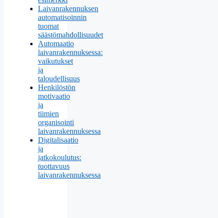
Laivanrakennuksen
automatisoinnin
tuomat
säästömahdollisuudet
Automaatio
laivanrakennuksessa:
vaikutukset
ja
taloudellisuus
Henkilöstön
motivaatio
ja
tiimien
organisointi
laivanrakennuksessa
Digitalisaatio
ja
jatkokoulutus:
tuottavuus
laivanrakennuksessa