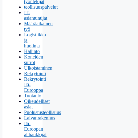
työntekijät
teollisuuspalvelut
IT-
asiantuntijat
Määräaikainen
työ
Logistiikka
ja
huolinta
Hallinto
Koneiden
siirrot
Ulkoistaminen
Rekrytointi
Rekrytointi
Itä-
Eurooppa
Tuotanto
Oikeudelliset
asiat
Puolustusteollisuus
Laivanrakennus
Itä-
Euroopan
alihankkijat