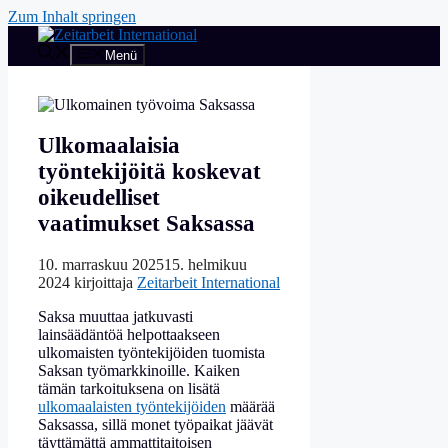
Zum Inhalt springen
Menü
Ulkomaalaisia
työntekijöitä koskevat
oikeudelliset
vaatimukset Saksassa
10. marraskuu 2025
15. helmikuu
2024
kirjoittaja
Zeitarbeit International
Saksa muuttaa jatkuvasti
lainsäädäntöä helpottaakseen
ulkomaisten työntekijöiden tuomista
Saksan työmarkkinoille. Kaiken
tämän tarkoituksena on lisätä
ulkomaalaisten työntekijöiden
määrää
Saksassa, sillä monet työpaikat jäävät
täyttämättä ammattitaitoisen