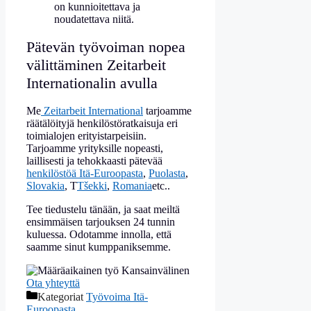
on kunnioitettava ja
noudatettava niitä.
Pätevän työvoiman nopea
välittäminen Zeitarbeit
Internationalin avulla
Me
Zeitarbeit International
tarjoamme
räätälöityjä henkilöstöratkaisuja eri
toimialojen erityistarpeisiin.
Tarjoamme yrityksille nopeasti,
laillisesti ja tehokkaasti pätevää
henkilöstöä Itä-Euroopasta
,
Puolasta
,
Slovakia
, T
Tšekki
,
Romania
etc.
.
Tee tiedustelu tänään, ja saat meiltä
ensimmäisen tarjouksen 24 tunnin
kuluessa. Odotamme innolla, että
saamme sinut kumppaniksemme.
Ota yhteyttä
Kategoriat
Työvoima Itä-
Euroopasta