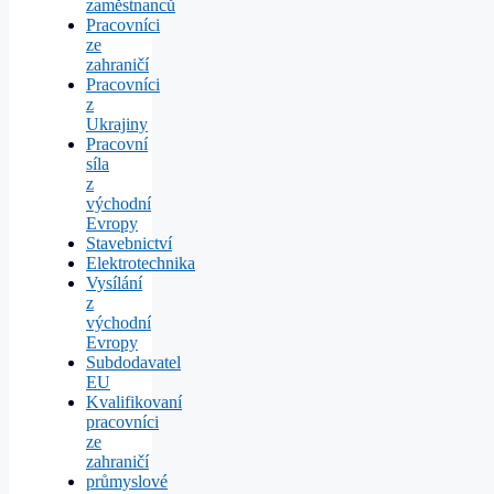
zaměstnanců
Pracovníci
ze
zahraničí
Pracovníci
z
Ukrajiny
Pracovní
síla
z
východní
Evropy
Stavebnictví
Elektrotechnika
Vysílání
z
východní
Evropy
Subdodavatel
EU
Kvalifikovaní
pracovníci
ze
zahraničí
průmyslové