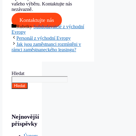
vašeho výběru. Kontaktujte nás
nezávazně.
Kontaktujte nás
Rubriky
Subdodavatelé z východní
Evropy
Personál z východní Evropy
Jak jsou zaměstnanci rozmístěni v
rámci zaměstnaneckého leasingu?
Hledat
Hledat
Nejnovější
příspěvky
Úspory