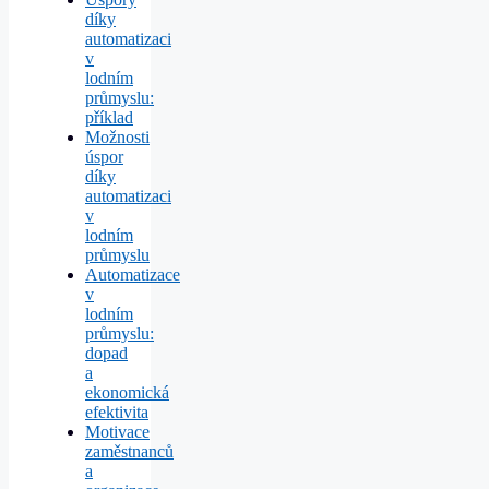
díky
automatizaci
v
lodním
průmyslu:
příklad
Možnosti
úspor
díky
automatizaci
v
lodním
průmyslu
Automatizace
v
lodním
průmyslu:
dopad
a
ekonomická
efektivita
Motivace
zaměstnanců
a