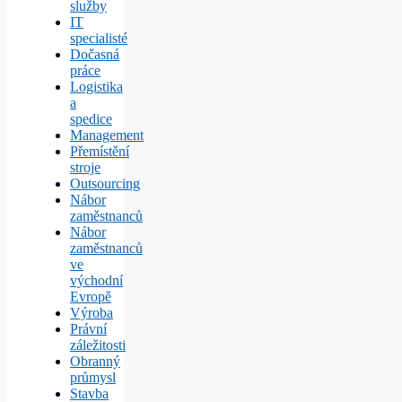
služby
IT
specialisté
Dočasná
práce
Logistika
a
spedice
Management
Přemístění
stroje
Outsourcing
Nábor
zaměstnanců
Nábor
zaměstnanců
ve
východní
Evropě
Výroba
Právní
záležitosti
Obranný
průmysl
Stavba