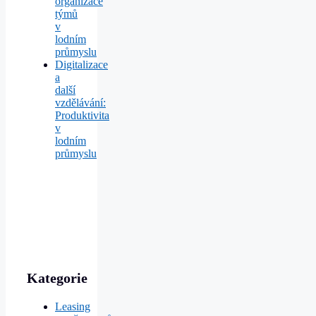
organizace
týmů
v
lodním
průmyslu
Digitalizace
a
další
vzdělávání:
Produktivita
v
lodním
průmyslu
Kategorie
Leasing