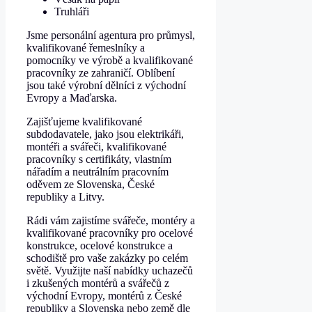
Truhláři
Jsme personální agentura pro průmysl,
kvalifikované řemeslníky a
pomocníky ve výrobě a kvalifikované
pracovníky ze zahraničí. Oblíbení
jsou také výrobní dělníci z východní
Evropy a Maďarska.
Zajišťujeme kvalifikované
subdodavatele, jako jsou elektrikáři,
montéři a svářeči, kvalifikované
pracovníky s certifikáty, vlastním
nářadím a neutrálním pracovním
oděvem ze Slovenska, České
republiky a Litvy.
Rádi vám zajistíme svářeče, montéry a
kvalifikované pracovníky pro ocelové
konstrukce, ocelové konstrukce a
schodiště pro vaše zakázky po celém
světě. Využijte naší nabídky uchazečů
i zkušených montérů a svářečů z
východní Evropy, montérů z České
republiky a Slovenska nebo země dle