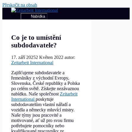
Přeskočit na obsah
Nabídka
Co je to umístění
subdodavatele?
17. září 2025
2 Květen 2022
autor:
Zeitarbeit International
Zajišťujeme subdodavatele a
řemeslníky z východní Evropy,
Slovenska, České republiky a Polska
po celém světě. Získejte nezávaznou
nabídku. Naše společnost
Zeitarbeit
International
poskytuje
subdodavatelům vlastní nářadí a
vozidla a německy mluvící mistry.
Naše týmy jsou pracovité a
motivované, ať už pro svou firmu
potřebujete pomocníky nebo
kvalifikované pracovníky ze