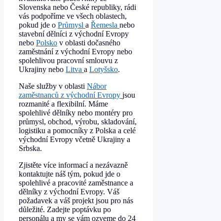
Slovenska nebo České republiky, rádi
vás podpoříme ve všech oblastech,
pokud jde o
Průmysl
a
Řemesla
nebo
stavební dělníci z východní Evropy
nebo
Polsko
v oblasti dočasného
zaměstnání z východní Evropy nebo
spolehlivou pracovní smlouvu z
Ukrajiny nebo
Litva
a
Lotyšsko
.
Naše služby v oblasti
Nábor
zaměstnanců z východní Evropy
jsou
rozmanité a flexibilní. Máme
spolehlivé dělníky nebo montéry pro
průmysl, obchod, výrobu, skladování,
logistiku a pomocníky z Polska a celé
východní Evropy včetně Ukrajiny a
Srbska.
Zjistěte více informací a nezávazně
kontaktujte náš tým, pokud jde o
spolehlivé a pracovité zaměstnance a
dělníky z východní Evropy. Váš
požadavek a váš projekt jsou pro nás
důležité. Zadejte poptávku po
personálu a my se vám ozveme do 24