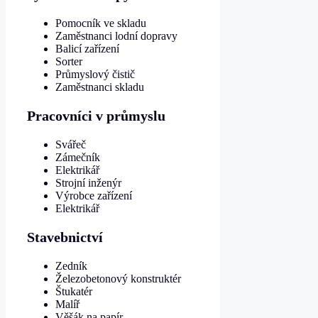
Pomocník ve skladu
Zaměstnanci lodní dopravy
Balicí zařízení
Sorter
Průmyslový čistič
Zaměstnanci skladu
Pracovníci v průmyslu
Svářeč
Zámečník
Elektrikář
Strojní inženýr
Výrobce zařízení
Elektrikář
Stavebnictví
Zedník
Železobetonový konstruktér
Štukatér
Malíř
Věšák na papír