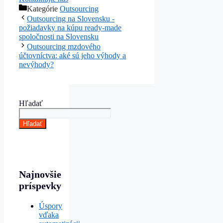
Kategórie
Outsourcing
Outsourcing na Slovensku -
požiadavky na kúpu ready-made
spoločnosti na Slovensku
Outsourcing mzdového
účtovníctva: aké sú jeho výhody a
nevýhody?
Hľadať
Hľadať
Najnovšie
príspevky
Úspory
vďaka