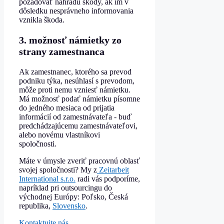
požadovať náhradu škody, ak im v
dôsledku nesprávneho informovania
vznikla škoda.
3. možnosť námietky zo
strany zamestnanca
Ak zamestnanec, ktorého sa prevod
podniku týka, nesúhlasí s prevodom,
môže proti nemu vzniesť námietku.
Má možnosť podať námietku písomne
do jedného mesiaca od prijatia
informácií od zamestnávateľa - buď
predchádzajúcemu zamestnávateľovi,
alebo novému vlastníkovi
spoločnosti.
Máte v úmysle zveriť pracovnú oblasť
svojej spoločnosti? My z
Zeitarbeit
International s.r.o.
radi vás podporíme,
napríklad pri outsourcingu do
východnej Európy: Poľsko, Česká
republika,
Slovensko
.
Kontaktujte nás