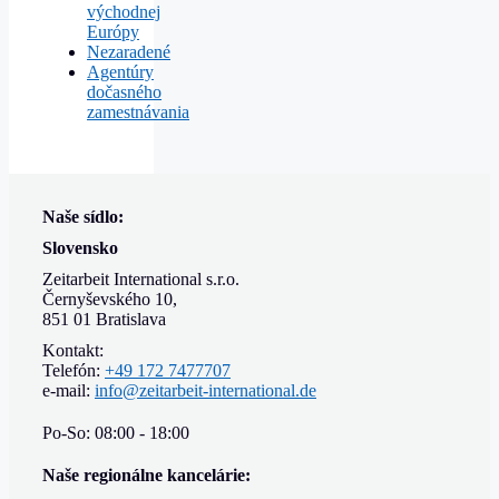
východnej
Európy
Nezaradené
Agentúry
dočasného
zamestnávania
Naše sídlo:
Slovensko
Zeitarbeit International s.r.o.
Černyševského 10,
851 01 Bratislava
Kontakt:
Telefón:
+49 172 7477707
e-mail:
info@zeitarbeit-international.de
Po-So: 08:00 - 18:00
Naše regionálne kancelárie: