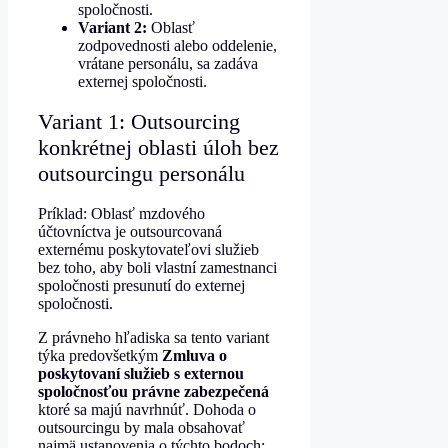
spoločnosti.
Variant 2:
Oblasť
zodpovednosti alebo oddelenie,
vrátane personálu, sa zadáva
externej spoločnosti.
Variant 1: Outsourcing
konkrétnej oblasti úloh bez
outsourcingu personálu
Príklad: Oblasť mzdového
účtovníctva je outsourcovaná
externému poskytovateľovi služieb
bez toho, aby boli vlastní zamestnanci
spoločnosti presunutí do externej
spoločnosti.
Z právneho hľadiska sa tento variant
týka predovšetkým
Zmluva o
poskytovaní služieb s externou
spoločnosťou právne zabezpečená
ktoré sa majú navrhnúť. Dohoda o
outsourcingu by mala obsahovať
najmä ustanovenia o týchto bodoch: