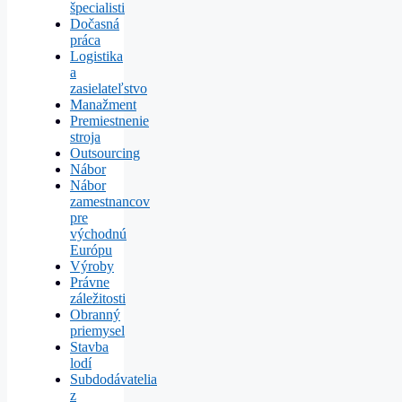
špecialisti
Dočasná
práca
Logistika
a
zasielateľstvo
Manažment
Premiestnenie
stroja
Outsourcing
Nábor
Nábor
zamestnancov
pre
východnú
Európu
Výroby
Právne
záležitosti
Obranný
priemysel
Stavba
lodí
Subdodávatelia
z