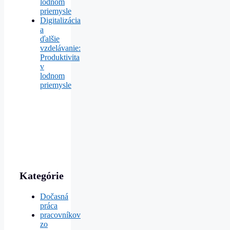
lodnom
priemysle
Digitalizácia
a
ďalšie
vzdelávanie:
Produktivita
v
lodnom
priemysle
Kategórie
Dočasná
práca
pracovníkov
zo