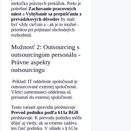
niekoľko právnych prekážok. Preto je
potrebné
Zachovanie pracovných
miest
a
Vyhýbanie sa prepúšťaniu z
prevádzkových dôvodov
by mali
byť vždy cieľom a - ak je to možné -
prioritou pri prijímaní obchodných
rozhodnutí.
Možnosť 2: Outsourcing s
outsourcingom personálu -
Právne aspekty
outsourcingu
Príklad: IT oddelenie spoločnosti je
outsourcované externej spoločnosti.
Všetci zamestnanci oddelenia sú
presunutí do externej spoločnosti.
Tento variant spravidla predstavuje
Prevod podniku podľa 613a BGB
predstavuje. K prevodu podniku môže
dôjsť aj vtedy, ak sa externe zadáva
len časť podniku. V súlade s § 613a