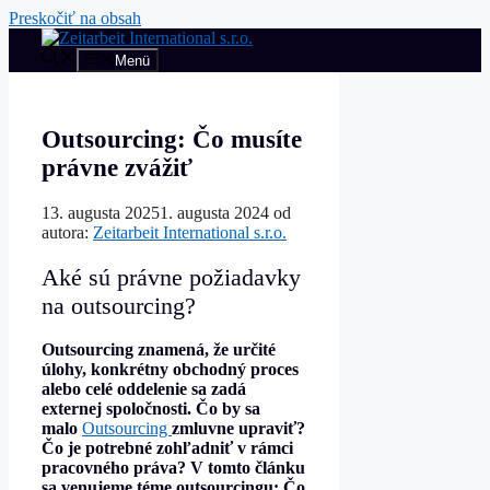
Preskočiť na obsah
Menü
Outsourcing: Čo musíte
právne zvážiť
13. augusta 2025
1. augusta 2024
od
autora:
Zeitarbeit International s.r.o.
Aké sú právne požiadavky
na outsourcing?
Outsourcing znamená, že určité
úlohy, konkrétny obchodný proces
alebo celé oddelenie sa zadá
externej spoločnosti. Čo by sa
malo
Outsourcing
zmluvne upraviť?
Čo je potrebné zohľadniť v rámci
pracovného práva? V tomto článku
sa venujeme téme outsourcingu: Čo