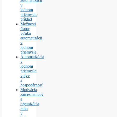
automatizácii
v
lodnom
priemysle:
príklad
Možnosti
úspor
vďaka
automatizácii
v
lodnom
priemysle
Automatizácia
v
lodnom
priemysle:
vplyv
a
hospodárnosť
Motivácia
zamestnancov
a
organizácia
tímu
v