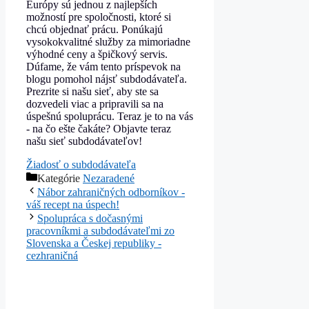
Európy sú jednou z najlepších
možností pre spoločnosti, ktoré si
chcú objednať prácu. Ponúkajú
vysokokvalitné služby za mimoriadne
výhodné ceny a špičkový servis.
Dúfame, že vám tento príspevok na
blogu pomohol nájsť subdodávateľa.
Prezrite si našu sieť, aby ste sa
dozvedeli viac a pripravili sa na
úspešnú spoluprácu. Teraz je to na vás
- na čo ešte čakáte? Objavte teraz
našu sieť subdodávateľov!
Žiadosť o subdodávateľa
Kategórie
Nezaradené
Nábor zahraničných odborníkov -
váš recept na úspech!
Spolupráca s dočasnými
pracovníkmi a subdodávateľmi zo
Slovenska a Českej republiky -
cezhraničná