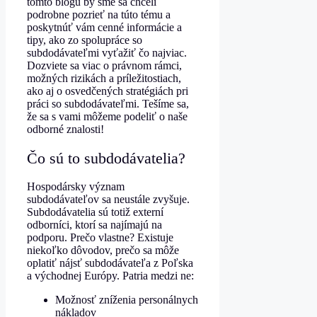
tomto blogu by sme sa chceli
podrobne pozrieť na túto tému a
poskytnúť vám cenné informácie a
tipy, ako zo spolupráce so
subdodávateľmi vyťažiť čo najviac.
Dozviete sa viac o právnom rámci,
možných rizikách a príležitostiach,
ako aj o osvedčených stratégiách pri
práci so subdodávateľmi. Tešíme sa,
že sa s vami môžeme podeliť o naše
odborné znalosti!
Čo sú to subdodávatelia?
Hospodársky význam
subdodávateľov sa neustále zvyšuje.
Subdodávatelia sú totiž externí
odborníci, ktorí sa najímajú na
podporu. Prečo vlastne? Existuje
niekoľko dôvodov, prečo sa môže
oplatiť nájsť subdodávateľa z Poľska
a východnej Európy. Patria medzi ne:
Možnosť zníženia personálnych
nákladov