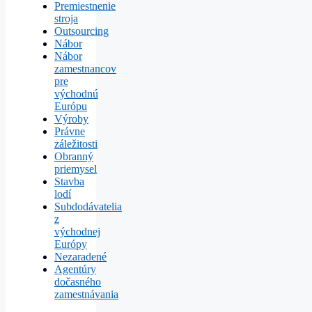
Premiestnenie
stroja
Outsourcing
Nábor
Nábor
zamestnancov
pre
východnú
Európu
Výroby
Právne
záležitosti
Obranný
priemysel
Stavba
lodí
Subdodávatelia
z
východnej
Európy
Nezaradené
Agentúry
dočasného
zamestnávania