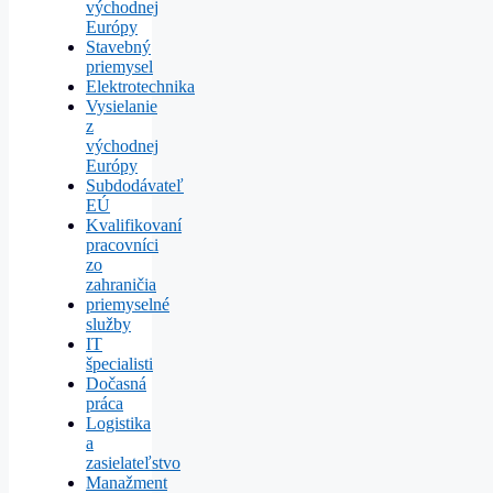
východnej
Európy
Stavebný
priemysel
Elektrotechnika
Vysielanie
z
východnej
Európy
Subdodávateľ
EÚ
Kvalifikovaní
pracovníci
zo
zahraničia
priemyselné
služby
IT
špecialisti
Dočasná
práca
Logistika
a
zasielateľstvo
Manažment