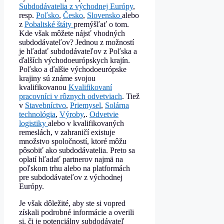
Subdodávatelia z východnej Európy
,
resp.
Poľsko
,
Česko
,
Slovensko
alebo
z
Pobaltské štáty
premýšľať o tom.
Kde však môžete nájsť vhodných
subdodávateľov? Jednou z možností
je hľadať subdodávateľov z Poľska a
ďalších východoeurópskych krajín.
Poľsko a ďalšie východoeurópske
krajiny sú známe svojou
kvalifikovanou
Kvalifikovaní
pracovníci v rôznych odvetviach
. Tiež
v
Stavebníctvo
,
Priemysel
,
Solárna
technológia
,
Výroby
,.
Odvetvie
logistiky
alebo v kvalifikovaných
remeslách, v zahraničí existuje
množstvo spoločností, ktoré môžu
pôsobiť ako subdodávatelia. Preto sa
oplatí hľadať partnerov najmä na
poľskom trhu alebo na platformách
pre subdodávateľov z východnej
Európy.
Je však dôležité, aby ste si vopred
získali podrobné informácie a overili
si, či je potenciálny subdodávateľ