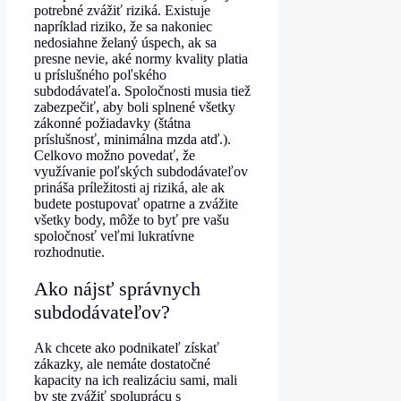
potrebné zvážiť riziká. Existuje
napríklad riziko, že sa nakoniec
nedosiahne želaný úspech, ak sa
presne nevie, aké normy kvality platia
u príslušného poľského
subdodávateľa. Spoločnosti musia tiež
zabezpečiť, aby boli splnené všetky
zákonné požiadavky (štátna
príslušnosť, minimálna mzda atď.).
Celkovo možno povedať, že
využívanie poľských subdodávateľov
prináša príležitosti aj riziká, ale ak
budete postupovať opatrne a zvážite
všetky body, môže to byť pre vašu
spoločnosť veľmi lukratívne
rozhodnutie.
Ako nájsť správnych
subdodávateľov?
Ak chcete ako podnikateľ získať
zákazky, ale nemáte dostatočné
kapacity na ich realizáciu sami, mali
by ste zvážiť spoluprácu s