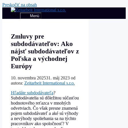
Preskočiť na obsah
Menü
Zmluvy pre
subdodávateľov: Ako
nájsť subdodávateľov z
Poľska a východnej
Európy
10. novembra 2025
31. máj 2023
od
autora:
Zeitarbeit International s.r.o.
Hľadáte subdodávateľa
?
Subdodávatelia sú dôležitou súčasťou
hodnotového reťazca v mnohých
odvetviach. Čo však presne znamená
pojem subdodávateľ a aké sú výhody
a nevýhody spoliehania sa na týchto
pracovníkov ako spoločnosť? V