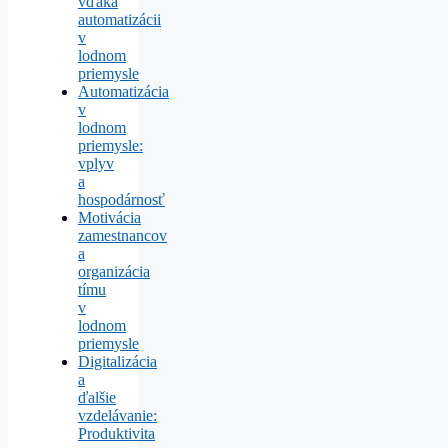
vďaka
automatizácii
v
lodnom
priemysle
Automatizácia
v
lodnom
priemysle:
vplyv
a
hospodárnosť
Motivácia
zamestnancov
a
organizácia
tímu
v
lodnom
priemysle
Digitalizácia
a
ďalšie
vzdelávanie:
Produktivita