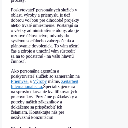
procesy.
Poskytovateľ personálnych služieb v
oblasti výroby a priemyslu je tiež
dobrou voľbou pre dlhodobé projekty
alebo trvalé umiestnenie. Postarajú sa
o všetky administratívne úlohy, ako je
mzdové účtovníctvo, odvody do
systému sociálneho zabezpečenia a
plánovanie dovoleniek. To vám ušetrí
čas a zdroje a umožní vám sústrediť
sa na to podstatné - na vašu hlavnú
činnosť.
Ako personálna agentúra a
poskytovateľ služieb so zameraním na
Priemysel
a
Výroby
máme,
Zeitarbeit
International s.r.o.
Špecializujeme sa
na sprostredkovanie kvalifikovaných
pracovníkov. Poznáme požiadavky a
potreby našich zákazníkov a
dokážeme sa prispôsobiť ich
želaniam. Kontaktujte nás pre
nezáväznú konzultáciu!