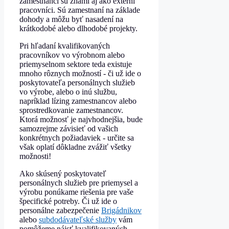
zamestnanci sú známi aj ako externí
pracovníci. Sú zamestnaní na základe
dohody a môžu byť nasadení na
krátkodobé alebo dlhodobé projekty.
Pri hľadaní kvalifikovaných
pracovníkov vo výrobnom alebo
priemyselnom sektore teda existuje
mnoho rôznych možností - či už ide o
poskytovateľa personálnych služieb
vo výrobe, alebo o inú službu,
napríklad lízing zamestnancov alebo
sprostredkovanie zamestnancov.
Ktorá možnosť je najvhodnejšia, bude
samozrejme závisieť od vašich
konkrétnych požiadaviek - určite sa
však oplatí dôkladne zvážiť všetky
možnosti!
Ako skúsený poskytovateľ
personálnych služieb pre priemysel a
výrobu ponúkame riešenia pre vaše
špecifické potreby. Či už ide o
personálne zabezpečenie
Brigádnikov
alebo
subdodávateľské služby
vám
pomôžeme nájsť kvalifikovaných