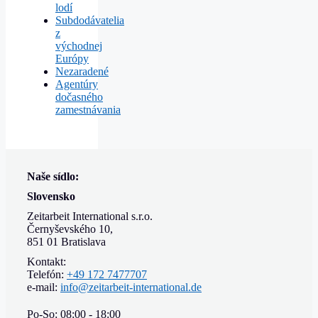
lodí
Subdodávatelia
z
východnej
Európy
Nezaradené
Agentúry
dočasného
zamestnávania
Naše sídlo:
Slovensko
Zeitarbeit International s.r.o.
Černyševského 10,
851 01 Bratislava
Kontakt:
Telefón:
+49 172 7477707
e-mail:
info@zeitarbeit-international.de
Po-So: 08:00 - 18:00