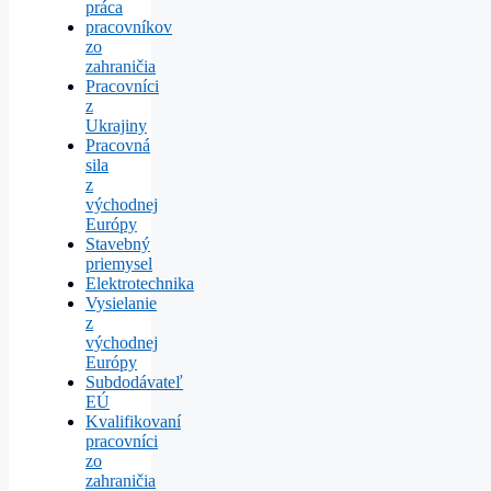
práca
pracovníkov
zo
zahraničia
Pracovníci
z
Ukrajiny
Pracovná
sila
z
východnej
Európy
Stavebný
priemysel
Elektrotechnika
Vysielanie
z
východnej
Európy
Subdodávateľ
EÚ
Kvalifikovaní
pracovníci
zo
zahraničia