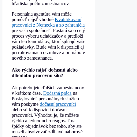
hľadiska počtu zamestnancov.
Personálna agentúra vám môže
pomôcť nájsť vhodné
Kvalifikovaní
pracovníci z Nemecka a zo zahraničia
pre vašu spoločnosť. Postará sa o celý
proces výberu uchádzačov a predloží
vám len kandidátov, ktorí spĺňajú vaše
požiadavky. Bude vám k dispozícii aj
pri rokovaniach o zmluve a pri nábore
nového zamestnanca.
Ako rýchlo nájsť dočasnú alebo
dlhodobú pracovnú silu?
Ak potrebujete ďalších zamestnancov
v krátkom čase.
Dočasná práca
na.
Poskytovateľ personálnych služieb
vám poskytne
dočasní pracovníci
alebo sú k dispozícii dočasní
pracovníci. Výhodou je, že môžete
rýchlo a jednoducho reagovať na
špičky objednávok bez toho, aby ste
museli absolvovať zdĺhavé náborové