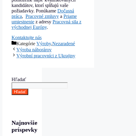
kandidátov, ktorí spĺňajú vaše
požiadavky. Ponúkame
Dočasná
práca
,
Pracovné zmluvy
a
Priame
umiestnenie
z adresy
Pracovná sila z
východnej Európy
.
Kontaktujte nás
Kategórie
Výroby
,
Nezaradené
Výroba náborárov
Výrobní pracovníci z Ukrajiny
Hľadať
Hľadať
Najnovšie
príspevky