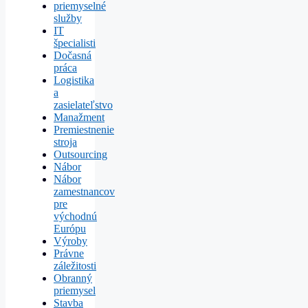
priemyselné
služby
IT
špecialisti
Dočasná
práca
Logistika
a
zasielateľstvo
Manažment
Premiestnenie
stroja
Outsourcing
Nábor
Nábor
zamestnancov
pre
východnú
Európu
Výroby
Právne
záležitosti
Obranný
priemysel
Stavba