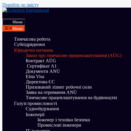
Перейти до змісту
Меню
Меню
Тимчасова робота
Субпідрядники
Юридичні питання
Закон про тимчасове працевлаштування (AÜG)
Контракт AÜG
Сертифікат A1
Документи ANÜ
Elsta Visa
Директива ЄС
Прихований лізинг робочої сили
Заява на отримання ANÜ
Тимчасове працевлаштування на будівництві
Галузі промисловості
Суднобудування
Iнженерії
Інженер з техніки безпеки
Промислові інженери
ІТ-індустрія