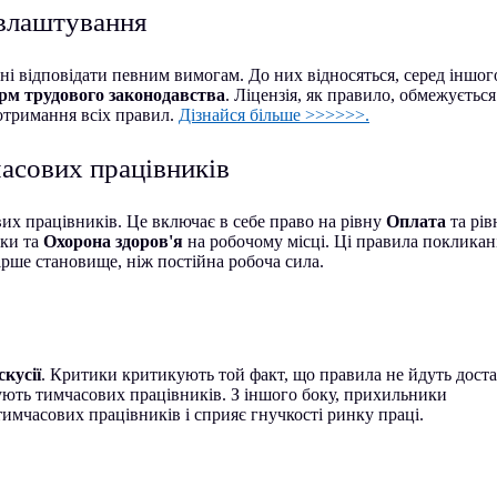
евлаштування
і відповідати певним вимогам. До них відносяться, серед іншог
м трудового законодавства
. Ліцензія, як правило, обмежується
отримання всіх правил.
Дізнайся більше >>>>>>.
часових працівників
их працівників. Це включає в себе право на рівну
Оплата
та рі
еки та
Охорона здоров'я
на робочому місці. Ці правила покликан
ірше становище, ніж постійна робоча сила.
скусії
. Критики критикують той факт, що правила не йдуть дост
ують тимчасових працівників. З іншого боку, прихильники
тимчасових працівників і сприяє гнучкості ринку праці.