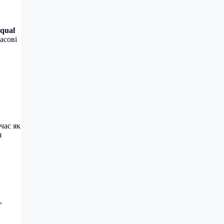
Equal
асові
 час як
я
,