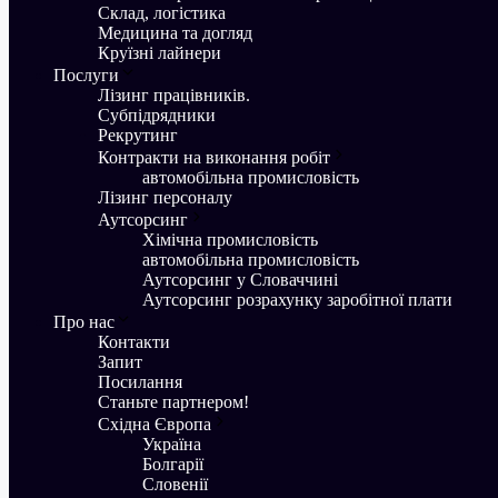
Склад, логістика
Медицина та догляд
Круїзні лайнери
Послуги
Лізинг працівників.
Субпідрядники
Рекрутинг
Контракти на виконання робіт
aвтомобільна промисловість
Лізинг персоналу
Аутсорсинг
Хімічна промисловість
aвтомобільна промисловість
Аутсорсинг у Словаччині
Аутсорсинг розрахунку заробітної плати
Про нас
Контакти
Запит
Посилання
Станьте партнером!
Східна Європа
Україна
Болгарії
Словенії