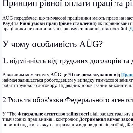
Принцип рівної оплати праці та р
AÜG передбачає, що тимчасові працівники мають право на насту
Pay)
) та
Рівні умови праці (рівне ставлення)
як порівнювані п
працівники не опинилися в гіршому становищі, ніж постійні.
Д
У чому особливість AÜG?
1. відмінність від трудових договорів та
Важливим моментом у
AÜG
це
Чітке розмежування від
Праця
наймач залишається роботодавцем у випадку тимчасової зайнят
робіт і трудового договору. Підрядник зобов'язаний виконати д
2 Роль та обов'язки Федерального агентс
У "The
Федеральне агентство зайнятості
відіграє центральну
тимчасових працівників і контролює
Дотримання вимог закон
повинні подати заявку на отримання відповідної ліцензії від Ф