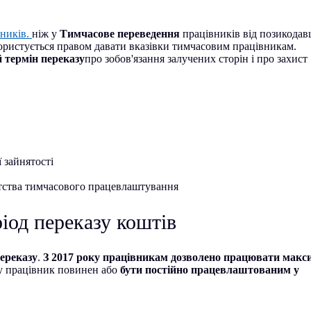
вників.
ніж у
Тимчасове переведення
працівників від позикодав
користується правом давати вказівки тимчасовим працівникам.
термін переказу
про зобов'язання залучених сторін і про захист
 зайнятості
нтства тимчасового працевлаштування
од переказу коштів
ереказу
.
З 2017 року працівникам дозволено працювати мак
ну працівник повинен або
бути постійно працевлаштованим у