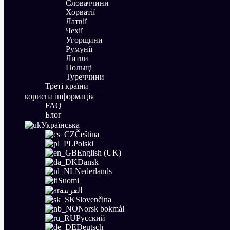
Словаччини
Хорватії
Латвії
Чехії
Угорщини
Румунії
Литви
Польщі
Туреччини
Треті країни
корисна інформація
FAQ
Блог
Українська
Čeština
Polski
English (UK)
Dansk
Nederlands
Suomi
العربية
Slovenčina
Norsk bokmål
Русский
Deutsch