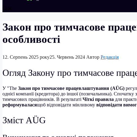
Закон про тимчасове праце
особливості
12. Серпень 2025 року
25. Червень 2024
Автор
Редакція
Огляд Закону про тимчасове пра
У "The
Закон про тимчасове працевлаштування (AÜG)
регул
однієї компанії (кредитора) до іншої (позичальника). Спочатку 
тимчасових працівників. В результаті
Чіткі правила
для практи
реформувалася
щоб відповідати мінливому
відповідати вимог
Зміст AÜG