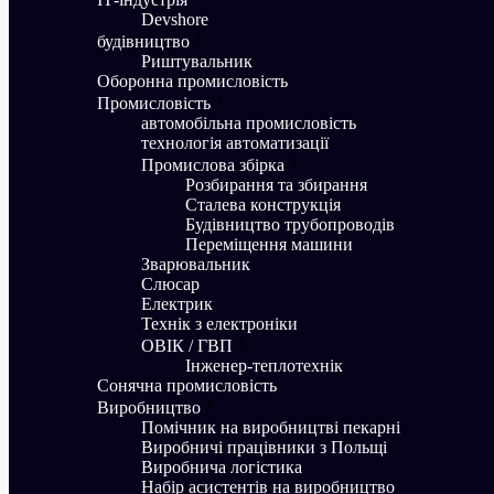
Devshore
будівництво
Риштувальник
Оборонна промисловість
Промисловість
aвтомобільна промисловість
технологія автоматизації
Промислова збірка
Розбирання та збирання
Сталева конструкція
Будівництво трубопроводів
Переміщення машини
Зварювальник
Слюсар
Електрик
Технік з електроніки
ОВІК / ГВП
Інженер-теплотехнік
Сонячна промисловість
Виробництво
Помічник на виробництві пекарні
Виробничі працівники з Польщі
Виробнича логістика
Набір асистентів на виробництво