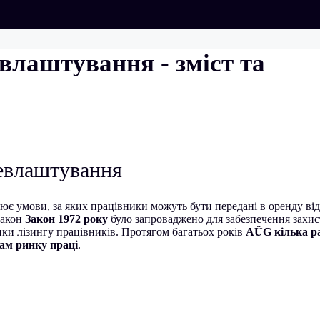
влаштування - зміст та
цевлаштування
ює умови, за яких працівники можуть бути передані в оренду від
закон
Закон 1972 року
було запроваджено для забезпечення захис
ки лізингу працівників. Протягом багатьох років
AÜG кілька ра
ам ринку праці
.