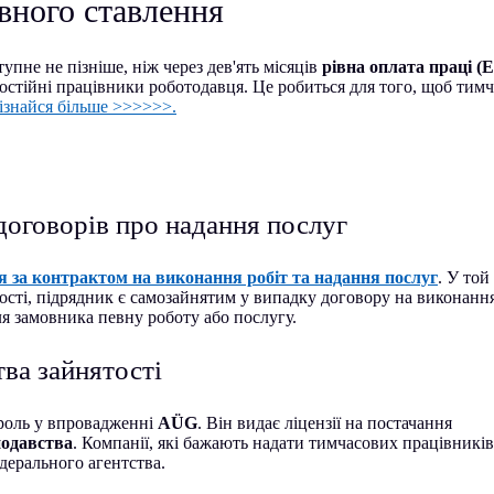
івного ставлення
пне не пізніше, ніж через дев'ять місяців
рівна оплата праці (
остійні працівники роботодавця. Це робиться для того, щоб тимч
ізнайся більше >>>>>>.
 договорів про надання послуг
 за контрактом на виконання робіт та надання послуг
. У той
ості, підрядник є самозайнятим у випадку договору на виконанн
ля замовника певну роботу або послугу.
тва зайнятості
 роль у впровадженні
AÜG
. Він видає ліцензії на постачання
одавства
. Компанії, які бажають надати тимчасових працівників
едерального агентства.