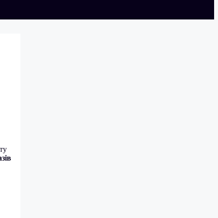
ту
зів