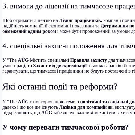
3. вимоги до ліцензії на тимчасове прац
Щоб отримати ліцензію на
Лізинг працівників.
компанії повинн
надійність компанії, її економічні показники та
Дотримання нор
обмежений одним роком
і може бути продовжений за умови д
4. спеціальні захисні положення для тим
У "The
AÜG
Містить спеціальні
Правила захисту
для тимчасов
умов праці, то
Захист від дискримінації
а також гарантію безп
гарантувати, що тимчасові працівники не будуть поставлені в г
Які останні події та реформи?
У "The
AÜG
є повторюваною темою
політичні та соціальні ди
далеко і що все ще існують
Лазівки для компаній
які експлуат
підкреслюють, що
AÜG
забезпечує важливі механізми захисту 
У чому переваги тимчасової роботи?