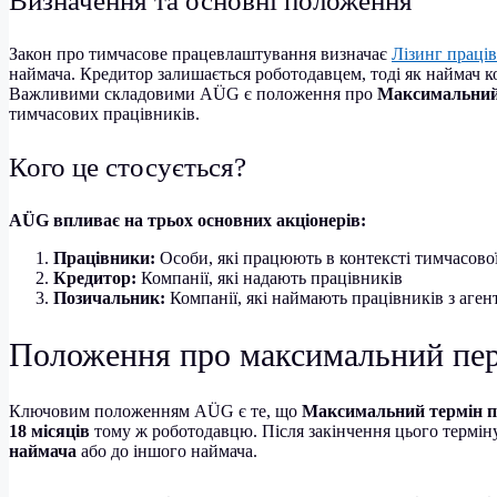
Визначення та основні положення
Закон про тимчасове працевлаштування визначає
Лізинг праці
наймача. Кредитор залишається роботодавцем, тоді як наймач 
Важливими складовими AÜG є положення про
Максимальний 
тимчасових працівників.
Кого це стосується?
AÜG впливає на трьох основних акціонерів:
Працівники:
Особи, які працюють в контексті тимчасової
Кредитор:
Компанії, які надають працівників
Позичальник:
Компанії, які наймають працівників з аге
Положення про максимальний пері
Ключовим положенням AÜG є те, що
Максимальний термін п
18 місяців
тому ж роботодавцю. Після закінчення цього термі
наймача
або до іншого наймача.