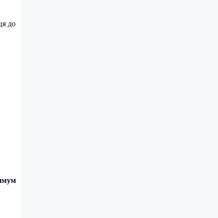
ця до
симум