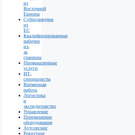
из
Восточной
Европы
Субподрядчик
из
ЕС
Квалифицированные
рабочие
из-
за
границы
Промышленные
услуги
ИТ-
специалисты
Временная
работа
Логистика
и
экспедиторство
Управление
Перемещение
оборудования
Аутсорсинг
Рекрутинг