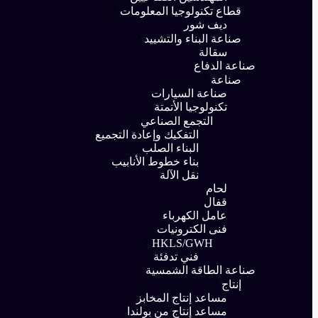
قطاع تكنولوجيا المعلومات
ديف شور
صناعة البناء والتشييد
سقالة
صناعة الدفاع
صناعة
صناعة السيارات
تكنولوجيا الأتمتة
التجمع الصناعي
التفكيك وإعادة التجميع
البناء الصلب
بناء خطوط الأنابيب
نقل الآلة
لحام
قفال
عامل الكهرباء
فنى الكترونيات
HKLS/GWH
فني تدفئة
صناعة الطاقة الشمسية
إنتاج
مساعد إنتاج المخابز
مساعد إنتاج من بولندا