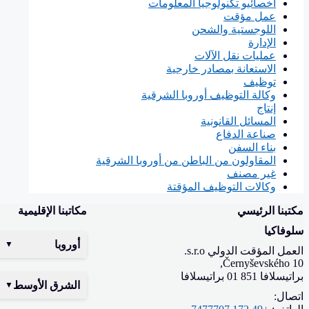
أخصائيو تكنولوجيا المعلومات
عمل مؤقت
اللوجستية والشحن
الإدارة
عمليات نقل الآلات
الاستعانة بمصادر خارجية
توظيف
وكالة التوظيف أوروبا الشرقية
إنتاج
المسائل القانونية
صناعة الدفاع
بناء السفن
المقاولون من الباطن من أوروبا الشرقية
غير مصنف
وكالات التوظيف المؤقتة
مكتبنا الرئيسي
مكاتبنا الإقليمية
سلوفاكيا
أوروبا
العمل المؤقت الدولي s.r.o.
Černyševského 10,
براتيسلافا 851 01 براتيسلافا
الشرق الأوسط
اتصال: