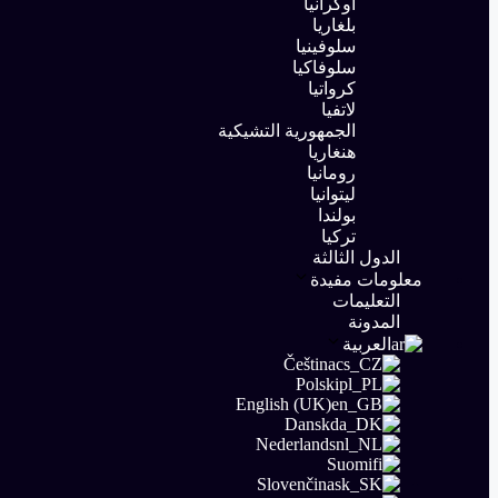
أوكرانيا
بلغاريا
سلوفينيا
سلوفاكيا
كرواتيا
لاتفيا
الجمهورية التشيكية
هنغاريا
رومانيا
ليتوانيا
بولندا
تركيا
الدول الثالثة
معلومات مفيدة
التعليمات
المدونة
العربية
Čeština
Polski
English (UK)
Dansk
Nederlands
Suomi
Slovenčina