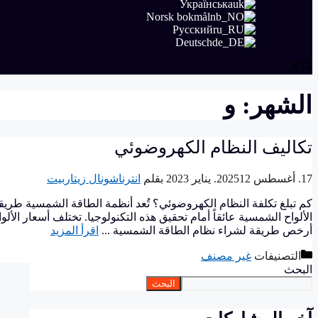
Українська
Norsk bokmål
Русский
Deutsch
الشهر:
و
تكاليف النظام الكهروضوئي
17. أغسطس 2025
12. يناير 2023
بقلم
انترناشونال زيتاربيت
كم تبلغ تكلفة النظام الكهروضوئي؟ تُعد أنظمة الطاقة الشمسية طريقة 
الألواح الشمسية عائقاً أمام تحقيق هذه التكنولوجيا. تختلف أسعار الأل
أرخص طريقة لشراء نظام الطاقة الشمسية ...
اقرأ المزيد
التصنيفات
غير مصنف
البحث
البحث