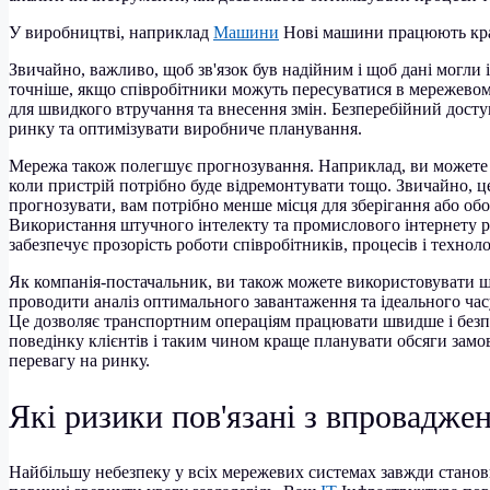
У виробництві, наприклад
Машини
Нові машини працюють кращ
Звичайно, важливо, щоб зв'язок був надійним і щоб дані могл
точніше, якщо співробітники можуть пересуватися в мережевом
для швидкого втручання та внесення змін. Безперебійний дост
ринку та оптимізувати виробниче планування.
Мережа також полегшує прогнозування. Наприклад, ви можете з
коли пристрій потрібно буде відремонтувати тощо. Звичайно, 
прогнозувати, вам потрібно менше місця для зберігання або об
Використання штучного інтелекту та промислового інтернету реч
забезпечує прозорість роботи співробітників, процесів і техноло
Як компанія-постачальник, ви також можете використовувати шт
проводити аналіз оптимального завантаження та ідеального часу
Це дозволяє транспортним операціям працювати швидше і безпе
поведінку клієнтів і таким чином краще планувати обсяги замов
перевагу на ринку.
Які ризики пов'язані з впроваджен
Найбільшу небезпеку у всіх мережевих системах завжди станов