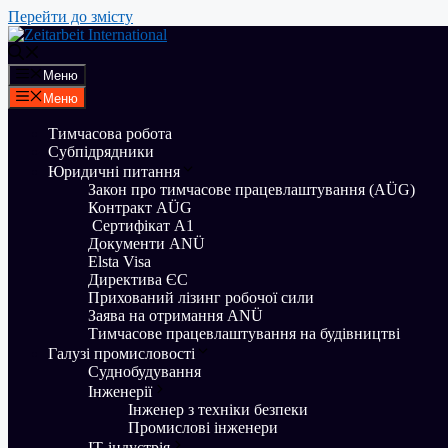
Перейти до змісту
Меню
Меню
Тимчасова робота
Субпідрядники
Юридичні питання
Закон про тимчасове працевлаштування (AÜG)
Контракт AÜG
Сертифікат A1
Документи ANÜ
Elsta Visa
Директива ЄС
Прихований лізинг робочої сили
Заява на отримання ANÜ
Тимчасове працевлаштування на будівництві
Галузі промисловості
Суднобудування
Iнженерії
Інженер з техніки безпеки
Промислові інженери
ІТ-індустрія