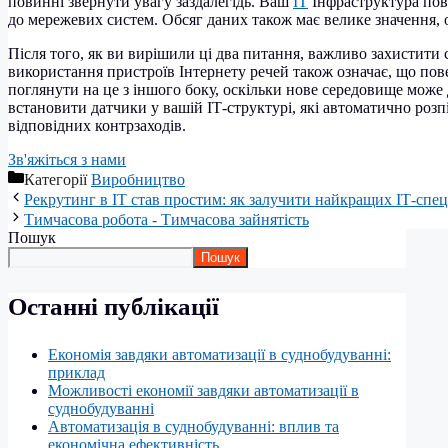
повинні звернути увагу заздалегідь. Ваш
ІТ
Інфраструктура пов
до мережевих систем. Обсяг даних також має велике значення, о
Після того, як ви вирішили ці два питання, важливо захистити 
використання пристроїв Інтернету речей також означає, що пов
поглянути на це з іншого боку, оскільки нове середовище мож
встановити датчики у вашій ІТ-структурі, які автоматично розп
відповідних контрзаходів.
Зв'яжіться з нами
Категорії
Виробництво
Рекрутинг в ІТ став простим: як залучити найкращих ІТ-спеці
Тимчасова робота - Тимчасова зайнятість
Пошук
Пошук
Останні публікації
Економія завдяки автоматизації в суднобудуванні:
приклад
Можливості економії завдяки автоматизації в
суднобудуванні
Автоматизація в суднобудуванні: вплив та
економічна ефективність