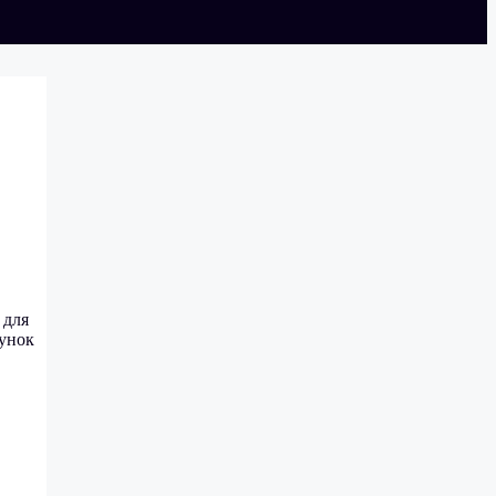
 для
хунок