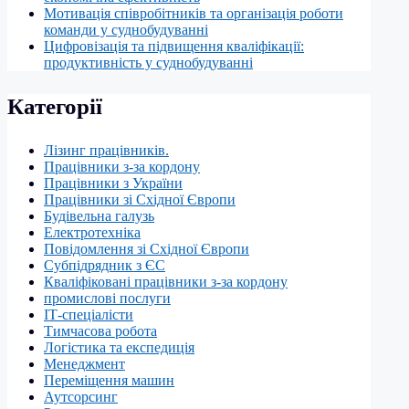
Мотивація співробітників та організація роботи
команди у суднобудуванні
Цифровізація та підвищення кваліфікації:
продуктивність у суднобудуванні
Категорії
Лізинг працівників.
Працівники з-за кордону
Працівники з України
Працівники зі Східної Європи
Будівельна галузь
Електротехніка
Повідомлення зі Східної Європи
Субпідрядник з ЄС
Кваліфіковані працівники з-за кордону
промислові послуги
ІТ-спеціалісти
Тимчасова робота
Логістика та експедиція
Менеджмент
Переміщення машин
Аутсорсинг