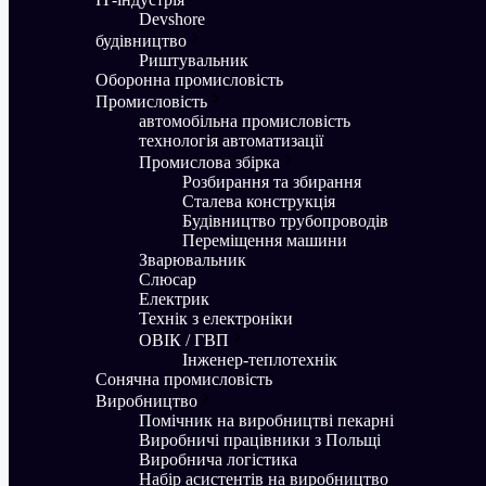
Devshore
будівництво
Риштувальник
Оборонна промисловість
Промисловість
aвтомобільна промисловість
технологія автоматизації
Промислова збірка
Розбирання та збирання
Сталева конструкція
Будівництво трубопроводів
Переміщення машини
Зварювальник
Слюсар
Електрик
Технік з електроніки
ОВІК / ГВП
Інженер-теплотехнік
Сонячна промисловість
Виробництво
Помічник на виробництві пекарні
Виробничі працівники з Польщі
Виробнича логістика
Набір асистентів на виробництво