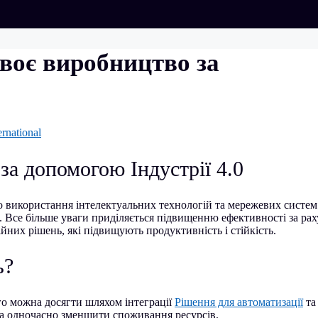
воє виробництво за
ernational
а допомогою Індустрії 4.0
о використання інтелектуальних технологій та мережевих систем
0. Все більше уваги приділяється підвищенню ефективності за ра
ійних рішень, які підвищують продуктивність і стійкість.
ь?
го можна досягти шляхом інтеграції
Рішення для автоматизації
та
 та одночасно зменшити споживання ресурсів.