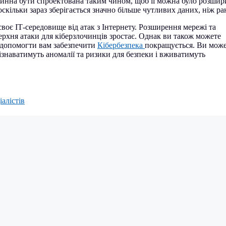
инна бути спроектована таким чином, щоб її можна було розшир
скільки зараз зберігається значно більше чутливих даних, ніж ра
своє ІТ-середовище від атак з Інтернету. Розширення мережі та
ерхня атаки для кіберзлочинців зростає. Однак ви також можете
е допомогти вам забезпечити
Кібербезпека
покращується. Ви мож
ізнаватимуть аномалії та ризики для безпеки і вживатимуть
алістів