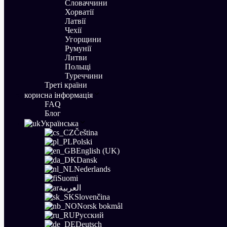
Словаччини
Хорватії
Латвії
Чехії
Угорщини
Румунії
Литви
Польщі
Туреччини
Треті країни
корисна інформація
FAQ
Блог
Українська
Čeština
Polski
English (UK)
Dansk
Nederlands
Suomi
العربية
Slovenčina
Norsk bokmål
Русский
Deutsch