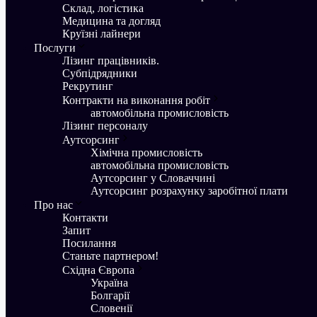
Склад, логістика
Медицина та догляд
Круїзні лайнери
Послуги
Лізинг працівників.
Субпідрядники
Рекрутинг
Контракти на виконання робіт
aвтомобільна промисловість
Лізинг персоналу
Аутсорсинг
Хімічна промисловість
aвтомобільна промисловість
Аутсорсинг у Словаччині
Аутсорсинг розрахунку заробітної плати
Про нас
Контакти
Запит
Посилання
Станьте партнером!
Східна Європа
Україна
Болгарії
Словенії