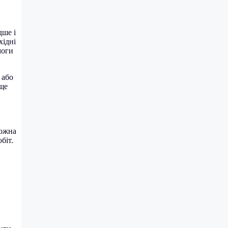
дше і
хідні
моги
 або
аще
Можна
біт.