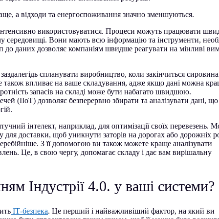
е, а відходи та енергоспоживання значно зменшуються.
и інтенсивно використовуватися. Процеси можуть працювати шви
у середовищі. Вони мають всю інформацію та інструменти, необ
уп до даних дозволяє компаніям швидше реагувати на мінливі ви
аздалегідь спланувати виробництво, коли закінчиться сировина
це також впливає на ваше складування, адже якщо дані можна кр
оротність запасів на складі може бути набагато швидшою.
ей (IIoT) дозволяє безперервно збирати та аналізувати дані, що
гій.
учний інтелект, наприклад, для оптимізації своїх перевезень. 
 для доставки, щоб уникнути заторів на дорогах або дорожніх ро
ребійніше. З її допомогою ви також можете краще аналізувати
лень. Це, в свою чергу, допомагає складу і дає вам вирішальну
ням Індустрії 4.0. у ваші системи?
ить
ІТ-безпека
. Це перший і найважливіший фактор, на який ви