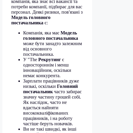
компанія, яка знає всі вакансії та
потреби компанії, підбирає для вас
персонал. Деякі ризики, пов'язані з
Модель головного
постачальника
є:
Компанія, яка має
Модель
головного постачальника
може бути занадто залежним
від основного
постачальника.
У "The
Рекрутинг
є
одностороннім і менш
інноваційним, оскільки
немає конкурента.
Зарплати працівників дуже
низькі, оскільки
Головний
постачальник
часто забирає
значну частину грошей собі.
Як наслідок, часто не
вдається найняти
висококваліфікованих
працівників, і на роботу
частіше беруть новачків.
Ви не такі швидкі, як інші