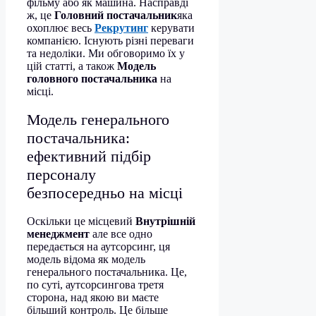
фільму або як машина. Насправді
ж, це
Головний постачальник
яка
охоплює весь
Рекрутинг
керувати
компанією. Існують різні переваги
та недоліки. Ми обговоримо їх у
цій статті, а також
Модель
головного постачальника
на
місці.
Модель генерального
постачальника:
ефективний підбір
персоналу
безпосередньо на місці
Оскільки це місцевий
Внутрішній
менеджмент
але все одно
передається на аутсорсинг, ця
модель відома як модель
генерального постачальника. Це,
по суті, аутсорсингова третя
сторона, над якою ви маєте
більший контроль. Це більше