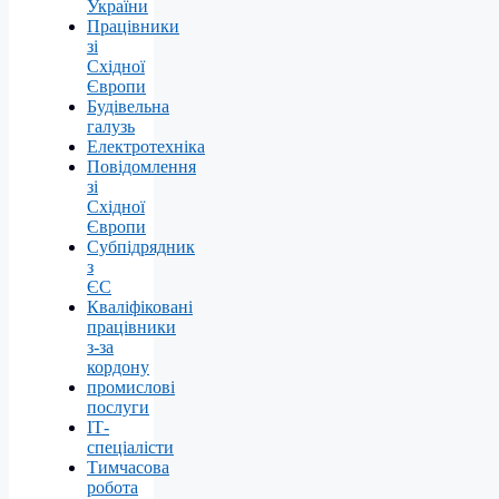
України
Працівники
зі
Східної
Європи
Будівельна
галузь
Електротехніка
Повідомлення
зі
Східної
Європи
Субпідрядник
з
ЄС
Кваліфіковані
працівники
з-за
кордону
промислові
послуги
ІТ-
спеціалісти
Тимчасова
робота