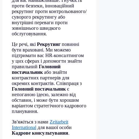
для вас найважливіше. Гнучкість
проти безпеки, інноваційний
рекрутинг проти контрольованого/
суворого рекрутингу або
внутрішні переваги проти
зовнішнього швидкого
обслуговування.
Це речі, які
Рекрутинг
повинні
бути враховані. Ми можемо
підтримати вас HR-консалтингом
у цих сферах і допомогти знайти
правильний
Головний
постачальник
або знайти
контрактних партнерів для
окремих контрактів. Співпраця з
Головний постачальник
є
непоганою ідеєю, залежно від
обставин, і може бути хорошим
варіантом стратегічного кадрового
планування.
Зв'яжіться з нами
Zeitarbeit
International
для вашої особи
Кадрове консультування
.