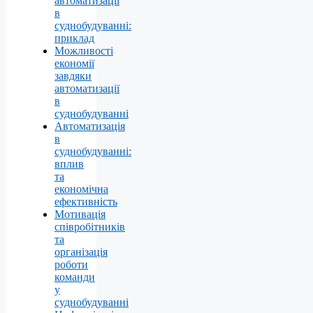
автоматизації
в
суднобудуванні:
приклад
Можливості
економії
завдяки
автоматизації
в
суднобудуванні
Автоматизація
в
суднобудуванні:
вплив
та
економічна
ефективність
Мотивація
співробітників
та
організація
роботи
команди
у
суднобудуванні