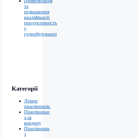
Цифровізація
та
підвищення
кваліфікації:
продуктивність
у
суднобудуванні
Категорії
Лізинг
працівників.
Працівники
з-за
кордону
Працівники
з