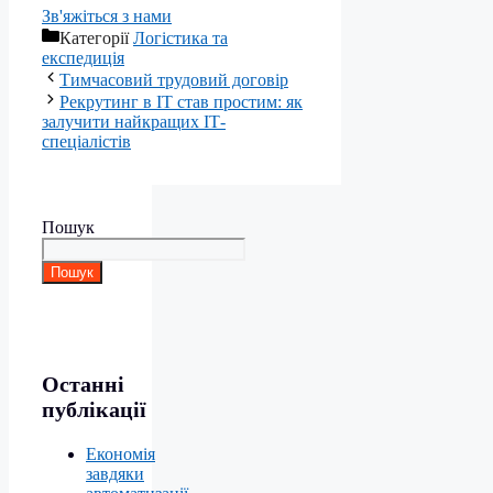
Зв'яжіться з нами
Категорії
Логістика та
експедиція
Тимчасовий трудовий договір
Рекрутинг в ІТ став простим: як
залучити найкращих ІТ-
спеціалістів
Пошук
Пошук
Останні
публікації
Економія
завдяки