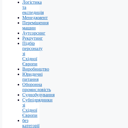
Логістика
та
експедиція
Менеджмент
Переміщення
машин
Аутсорсинг
Рекрутинг
Підбір
персоналу
зі
Східної
Європи
Виробництво
Юридичні
питання
Оборонна
промисловість
Суднобудування
Субпідрядники
зі
Східної
Європи
без
категорії