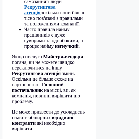
самозайняті люди
Рекрутингова
агенція
оскільки вони більш
тісно пов'язані з правилами
та положеннями компанії.
Часто правила найму
працівників є дуже
суворими та однобокими, а
процес найму
негнучкий
.
Якщо послуга
Майстри-вендори
погана, ви не можете швидко
переключитися на іншу.
Рекрутингова агенція
зміни.
Оскільки це більше схоже на
партнерство і
Головний
постачальник
на місці, ви, як
компанія, повинні вирішити цю
проблему.
Це може призвести до ускладнень
і навіть обширних
юридичні
контракти
які необхідно
вирішити.