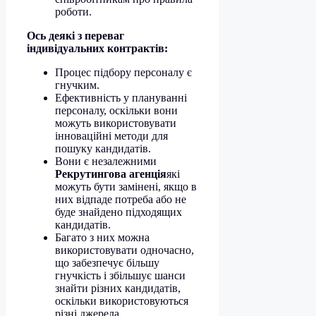
роботи.
Ось деякі з переваг
індивідуальних контрактів:
Процес підбору персоналу є
гнучким.
Ефективність у плануванні
персоналу, оскільки вони
можуть використовувати
інноваційні методи для
пошуку кандидатів.
Вони є незалежними
Рекрутингова агенція
які
можуть бути замінені, якщо в
них відпаде потреба або не
буде знайдено підходящих
кандидатів.
Багато з них можна
використовувати одночасно,
що забезпечує більшу
гнучкість і збільшує шанси
знайти різних кандидатів,
оскільки використовуються
різні джерела.