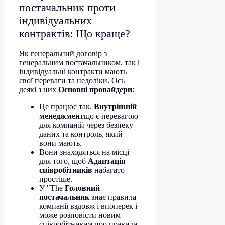
постачальник проти
індивідуальних
контрактів: Що краще?
Як генеральний договір з
генеральним постачальником, так і
індивідуальні контракти мають
свої переваги та недоліки. Ось
деякі з них
Основні провайдери
:
Це працює так.
Внутрішній
менеджмент
що є перевагою
для компаній через безпеку
даних та контроль, який
вони мають.
Вони знаходяться на місці
для того, щоб
Адаптація
співробітників
набагато
простіше.
У "The
Головний
постачальник
знає правила
компанії вздовж і впоперек і
може розповісти новим
співробітникам про правила