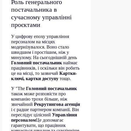
Роль генерального
постачальника в
сучасному управлінні
проєктами
У цифрову епоху управління
персоналом на місцях
модернізувалося. Воно стало
швидшим і простішим, ніж у
минулому. На сьогоднішній день
Головний постачальник
наймає
працівників, і оскільки він робить
це на місці, то зазвичай
Картки-
ключі, картки доступу
тощо.
У "The
Головний постачальник
також може розповісти про
компанію трохи більше, ніж
звичайний
Рекрутингова агенція
і є радше партнером компанії. Він
переслідує цілісний
Управління
персоналом
Це допомагає
гарантувати, що працівник
навчається швидше та сумлінніше.