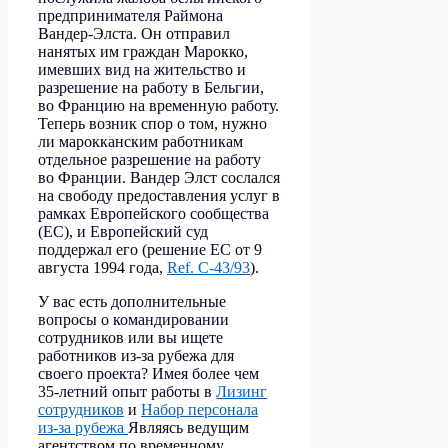
предпринимателя Раймона
Вандер-Элста. Он отправил
нанятых им граждан Марокко,
имевших вид на жительство и
разрешение на работу в Бельгии,
во Францию на временную работу.
Теперь возник спор о том, нужно
ли марокканским работникам
отдельное разрешение на работу
во Франции. Вандер Элст сослался
на свободу предоставления услуг в
рамках Европейского сообщества
(ЕС), и Европейский суд
поддержал его (решение ЕС от 9
августа 1994 года,
Ref. C-43/93
).
У вас есть дополнительные
вопросы о командировании
сотрудников или вы ищете
работников из-за рубежа для
своего проекта? Имея более чем
35-летний опыт работы в
Лизинг
сотрудников
и
Набор персонала
из-за рубежа
Являясь ведущим
агентством по временному