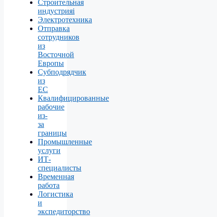
Строительная
индустрияі
Электротехника
Отправка
сотрудников
из
Восточной
Европы
Субподрядчик
из
ЕС
Квалифицированные
рабочие
из-
за
границы
Промышленные
услуги
ИТ-
специалисты
Временная
работа
Логистика
и
экспедиторство