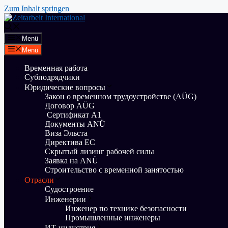
Zum Inhalt springen
Menü
Menü
Временная работа
Субподрядчики
Юридические вопросы
Закон о временном трудоустройстве (AÜG)
Договор AÜG
Сертификат А1
Документы ANÜ
Виза Эльста
Директива ЕС
Скрытый лизинг рабочей силы
Заявка на ANÜ
Строительство с временной занятостью
Отрасли
Судостроение
Инженерии
Инженер по технике безопасности
Промышленные инженеры
ИТ-индустрия