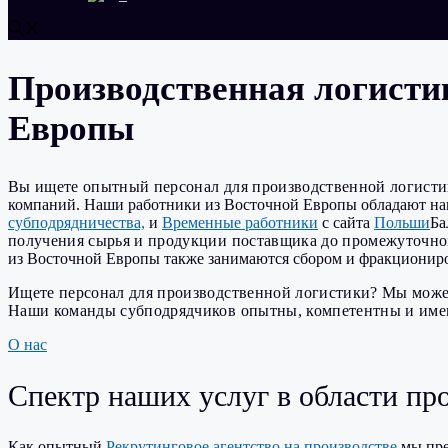
Производственная логисти
Европы
Вы ищете опытный персонал для производственной логист
компаний. Наши работники из Восточной Европы обладают навы
субподрядничества,
и
Временные работники
с сайта
Польши
Ба
получения сырья и продукции поставщика до промежуточног
из Восточной Европы также занимаются сбором и фракциониро
Ищете персонал для производственной логистики? Мы може
Наши команды субподрядчиков опытны, компетентны и име
О нас
Спектр наших услуг в области пр
Как опытный
Рекрутинговое агентство на производстве
мы пре