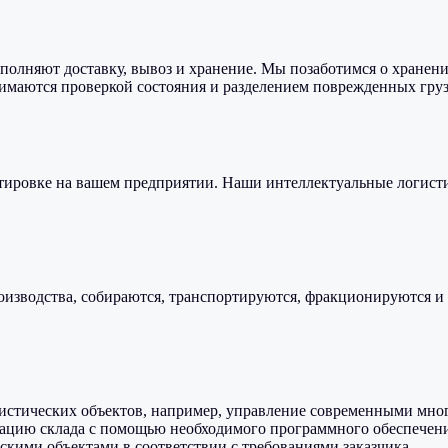
лняют доставку, вывоз и хранение. Мы позаботимся о хранении
имаются проверкой состояния и разделением поврежденных груз
тировке на вашем предприятии. Наши интеллектуальные логист
оизводства, собираются, транспортируются, фракционируются и
огистических объектов, например, управление современными м
ацию склада с помощью необходимого программного обеспечени
кими объектами в соответствии с требованиями заказчика.