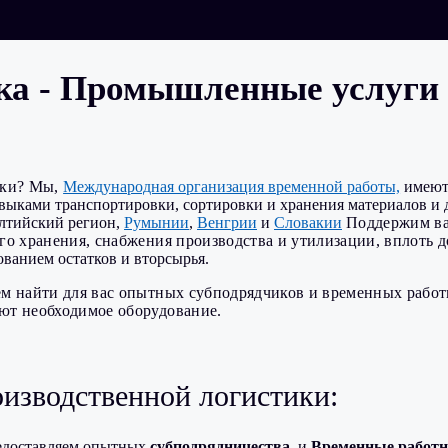
ка - Промышленные услуги 
ики? Мы,
Международная организация временной работы,
имеют 
ками транспортировки, сортировки и хранения материалов и де
лтийский регион,
Румынии
,
Венгрии
и
Словакии
Поддержим вас
о хранения, снабжения производства и утилизации, вплоть 
ванием остатков и вторсырья.
м найти для вас опытных субподрядчиков и временных работ
ют необходимое оборудование.
оизводственной логистики:
доставляем опытных
субподрядничества,
и
Временные работ