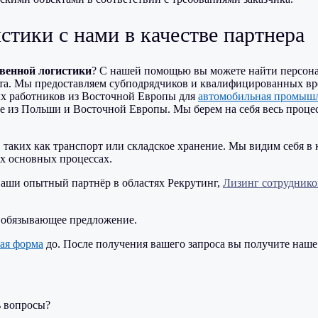
стики с нами в качестве партнера
твенной логистики
? С нашей помощью вы можете найти персонал
рта. Мы предоставляем субподрядчиков и квалифицированных в
ых работников из Восточной Европы для
автомобильная промыш
ке из Польши и Восточной Европы. Мы берем на себя весь проце
, таких как
транспорт
или
складское хранение
. Мы видим себя в 
их
основных процессах
.
ваши
опытный партнёр
в областях
Рекрутинг
,
Лизинг сотруднико
е обязывающее предложение.
ая форма
до. После получения вашего запроса вы получите наше 
ь вопросы?