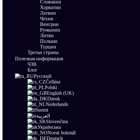
Словакии
Хорватии
Латвии
Чехии
Венгрии
Румынии
Литви
Польши
Турции
Третьи страны
Полезная информация
ЧЗВ
Блог
Русский
Čeština
Polski
English (UK)
Dansk
Nederlands
Suomi
العربية
Slovenčina
Українська
Norsk bokmål
Deutsch