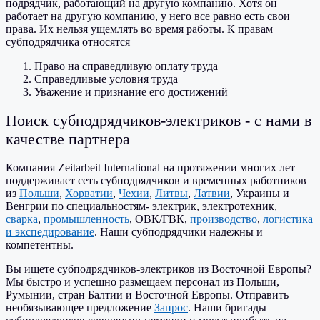
подрядчик, работающий на другую компанию. Хотя он
работает на другую компанию, у него все равно есть свои
права. Их нельзя ущемлять во время работы. К правам
субподрядчика относятся
Право на справедливую оплату труда
Справедливые условия труда
Уважение и признание его достижений
Поиск субподрядчиков-электриков - с нами в
качестве партнера
Компания Zeitarbeit International на протяжении многих лет
поддерживает сеть субподрядчиков и временных работников
из
Польши
,
Хорватии
,
Чехии
,
Литвы
,
Латвии
, Украины и
Венгрии по специальностям- электрик, электротехник,
сварка
,
промышленность
, ОВК/ГВК,
производство
,
логистика
и экспедирование
. Наши субподрядчики надежны и
компетентны.
Вы ищете субподрядчиков-электриков из Восточной Европы?
Мы быстро и успешно размещаем персонал из Польши,
Румынии, стран Балтии и Восточной Европы. Отправить
необязывающее предложение
Запрос
. Наши бригады