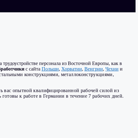
а трудоустройстве персонала из Восточной Европы, как в
бработчики
с сайта
Польши
,
Хорватии
,
Венгрии
,
Чехии
и
стальными конструкциями, металлоконструкциями,
 вас опытной квалифицированной рабочей силой из
отовы к работе в Германии в течение 7 рабочих дней.