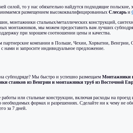
ей силой, то у нас обязательно найдутся подходящие польские,
 занимаемся размещением высококвалифицированных
Слесарь
и
н, монтажники стальных/металлических конструкций, сантехн
ных монтажников, мы можем предоставить вам лучших субподря
оддержку при хорошем соотношении цены и качества.
м партнерские компании в Польше, Чехии, Хорватии, Венгрии, 
ь с нами и запросите индивидуальное предложение.
на субподряде? Мы быстро и успешно размещаем
Монтажники п
ки станков из Венгрии и монтажники труб из Восточной Ев
 работы или стальные конструкции, включая расходы на проезд 
о необходимых формах и разрешениях. Сделайте ни к чему не 
го за 7 дней.