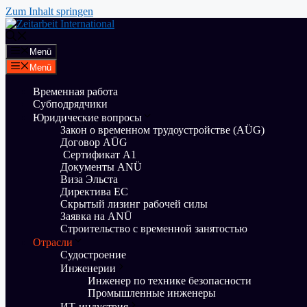
Zum Inhalt springen
Menü
Menü
Временная работа
Субподрядчики
Юридические вопросы
Закон о временном трудоустройстве (AÜG)
Договор AÜG
Сертификат А1
Документы ANÜ
Виза Эльста
Директива ЕС
Скрытый лизинг рабочей силы
Заявка на ANÜ
Строительство с временной занятостью
Отрасли
Судостроение
Инженерии
Инженер по технике безопасности
Промышленные инженеры
ИТ-индустрия