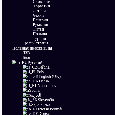
Словакии
Хорватии
Латвии
Чехии
Венгрии
Румынии
Литви
Польши
Турции
Третьи страны
Полезная информация
ЧЗВ
Блог
Русский
Čeština
Polski
English (UK)
Dansk
Nederlands
Suomi
العربية
Slovenčina
Українська
Norsk bokmål
Deutsch