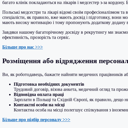
багато клінік покладаються на лікарів і медсестер з-за кордону
Польські медсестри та лікарі відомі своїм професіоналізмом та
спеціалісти, як правило, вже мають досвід і підготовку, вони м
мають високу мотивацію і тому пропонують додаткову додану ва
Завдяки нашому багаторічному досвіду в рекрутингу ми знаємо
ефективність, прозорість та сервіс.
Більше про нас >>>
Розміщення або відрядження персонал
Ви, як роботодавець, бажаєте найняти медичних працівників або
Підготовка необхідних документів
Трудовий договір, візова анкета, медичний огляд та прож
Відповідна оплата праці
Зарплати в Польщі та Східній Європі, як правило, дещо н
Контактні особи на місці
Контактна особа на місці полегшує спілкування з інозе
Більше про підбір персоналу >>>