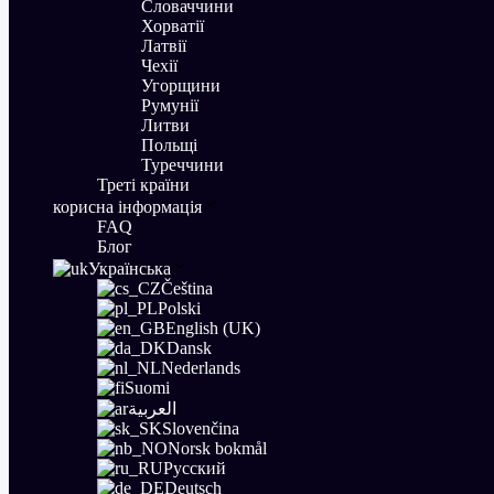
Словаччини
Хорватії
Латвії
Чехії
Угорщини
Румунії
Литви
Польщі
Туреччини
Треті країни
корисна інформація
FAQ
Блог
Українська
Čeština
Polski
English (UK)
Dansk
Nederlands
Suomi
العربية
Slovenčina
Norsk bokmål
Русский
Deutsch