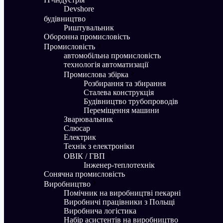
Devshore
будівництво
Риштувальник
Оборонна промисловість
Промисловість
aвтомобільна промисловість
технологія автоматизації
Промислова збірка
Розбирання та збирання
Сталева конструкція
Будівництво трубопроводів
Переміщення машини
Зварювальник
Слюсар
Електрик
Технік з електроніки
ОВІК / ГВП
Інженер-теплотехнік
Сонячна промисловість
Виробництво
Помічник на виробництві пекарні
Виробничі працівники з Польщі
Виробнича логістика
Набір асистентів на виробництво