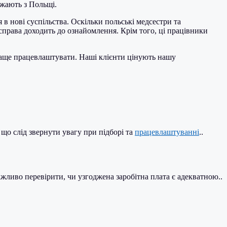
жджають з Польщі.
в нові суспільства. Оскільки польські медсестри та
 справа доходить до ознайомлення. Крім того, ці працівники
раще працевлаштувати. Наші клієнти цінують нашу
що слід звернути увагу при підборі та
працевлаштуванні
.
.
ажливо перевірити, чи узгоджена заробітна плата є адекватною.
.