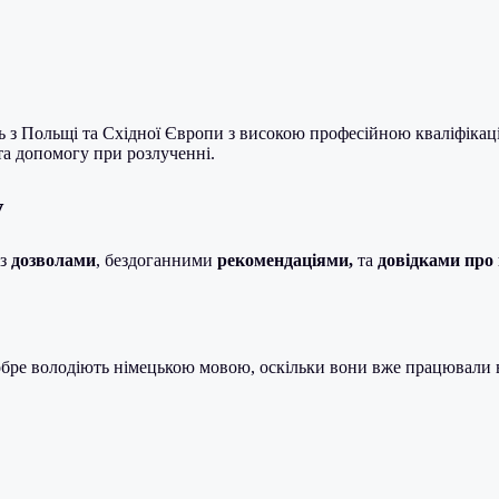
ць з Польщі та Східної Європи з високою професійною кваліфіка
та допомогу при розлученні.
у
 з
дозволами
, бездоганними
рекомендаціями,
та
довідками про 
добре володіють німецькою мовою, оскільки вони вже працювали 