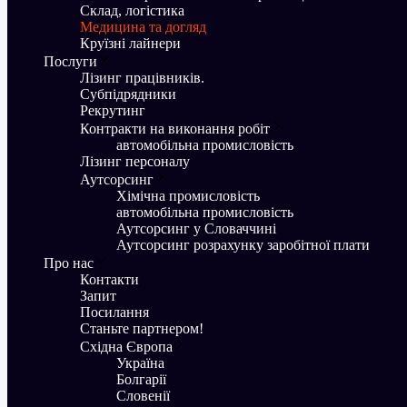
Склад, логістика
Медицина та догляд
Круїзні лайнери
Послуги
Лізинг працівників.
Субпідрядники
Рекрутинг
Контракти на виконання робіт
aвтомобільна промисловість
Лізинг персоналу
Аутсорсинг
Хімічна промисловість
aвтомобільна промисловість
Аутсорсинг у Словаччині
Аутсорсинг розрахунку заробітної плати
Про нас
Контакти
Запит
Посилання
Станьте партнером!
Східна Європа
Україна
Болгарії
Словенії