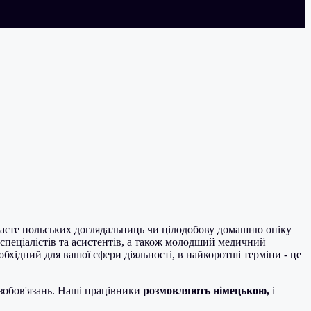
укаєте польських доглядальниць чи цілодобову домашню опіку
спеціалістів та асистентів, а також молодший медичний
бхідний для вашої сфери діяльності, в найкоротші терміни - це
з зобов'язань. Наші працівники
розмовляють німецькою,
і