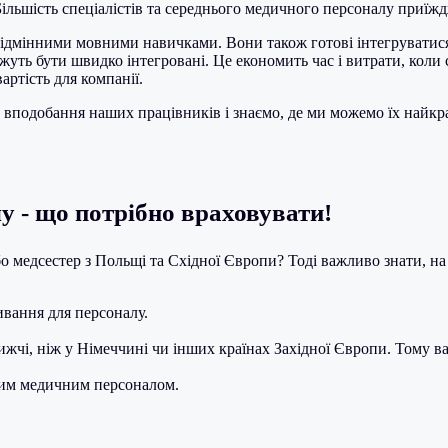
. Більшість спеціалістів та середнього медичного персоналу приї
 відмінними мовними навичками. Вони також готові інтегруватися 
ожуть бути швидко інтегровані. Це економить час і витрати, коли
ртість для компанії.
 вподобання наших працівників і знаємо, де ми можемо їх найк
у - що потрібно враховувати!
 медсестер з Польщі та Східної Європи? Тоді важливо знати, на 
ивання для персоналу.
ижчі, ніж у Німеччині чи інших країнах Західної Європи. Тому в
мним медичним персоналом.