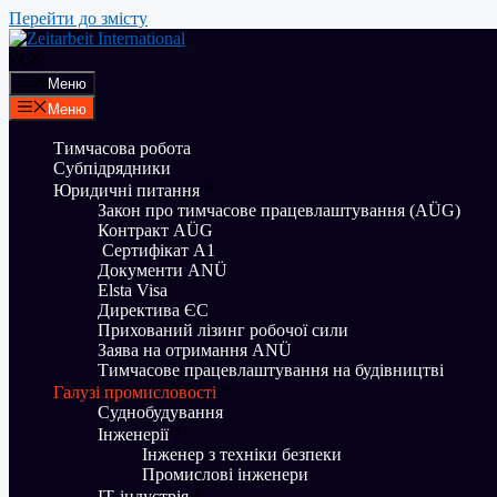
Перейти до змісту
Меню
Меню
Тимчасова робота
Субпідрядники
Юридичні питання
Закон про тимчасове працевлаштування (AÜG)
Контракт AÜG
Сертифікат A1
Документи ANÜ
Elsta Visa
Директива ЄС
Прихований лізинг робочої сили
Заява на отримання ANÜ
Тимчасове працевлаштування на будівництві
Галузі промисловості
Суднобудування
Iнженерії
Інженер з техніки безпеки
Промислові інженери
ІТ-індустрія