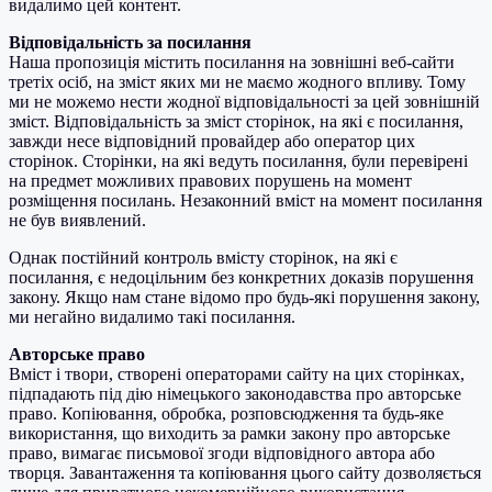
видалимо цей контент.
Відповідальність за посилання
Наша пропозиція містить посилання на зовнішні веб-сайти
третіх осіб, на зміст яких ми не маємо жодного впливу. Тому
ми не можемо нести жодної відповідальності за цей зовнішній
зміст. Відповідальність за зміст сторінок, на які є посилання,
завжди несе відповідний провайдер або оператор цих
сторінок. Сторінки, на які ведуть посилання, були перевірені
на предмет можливих правових порушень на момент
розміщення посилань. Незаконний вміст на момент посилання
не був виявлений.
Однак постійний контроль вмісту сторінок, на які є
посилання, є недоцільним без конкретних доказів порушення
закону. Якщо нам стане відомо про будь-які порушення закону,
ми негайно видалимо такі посилання.
Авторське право
Вміст і твори, створені операторами сайту на цих сторінках,
підпадають під дію німецького законодавства про авторське
право. Копіювання, обробка, розповсюдження та будь-яке
використання, що виходить за рамки закону про авторське
право, вимагає письмової згоди відповідного автора або
творця. Завантаження та копіювання цього сайту дозволяється