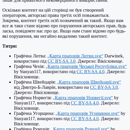
лише для приватного некомерційного використання.
Оскільки контент на цій сторінці не був створений
оператором, авторські права третіх осіб поважаються.
Зокрема, контент третіх осіб позначений як такий. Якщо вам
все ж таки стане відомо про порушення авторських прав, будь
ласка, повідомте нас про це. Якщо нам стане відомо про будь-
які порушення, ми негайно видалимо такий контент.
Титри:
Графічна Литва:
„Карта прапорів Литви.svg“
Darwinek,
використано під
CC BY-SA 3.0
. Джерело: Вікісховище.
Графічна Чехія:
„Карта прапорів Чеської Республіки.svg“
by Stasyan117, використано під
CC BY-SA 4.0
. Джерело:
Вікісховище.
Графічна Швейцарія:
„Карта прапорів Швейцарії.svg“
від Дмитро-Б-Лаврін, використано на
CC BY-SA 3.0
.
Джерело: Вікісховище.
Графічна Норвегія:
„Карта прапорів Норвегії.svg“
by
Stasyan117, використано під
CC BY-SA 4.0
. Джерело:
Вікісховище.
Графічна Угорщина:
„Карта прапорів Угорщини.svg“
by
Stasyan117, використано під
CC BY-SA 4.0
. Джерело:
Вікісховище.
Графічна Румунія:
„Карта прапорів Румунії.svg“
by