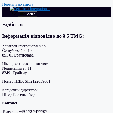
Перейти до змісту
Меню
Відбиток
Інформація відповідно до § 5 TMG:
Zeitarbeit International s.r.o.
Černyševského 10
851 01 Братислава
Німецьке представництво:
Neuneralmweg 11
82491 Грайнау
Номер ПДВ: SK2122039601
Керуючий директор:
Пітер Гассенмайєр
Контакт:
Телефон: +49 172 7477707