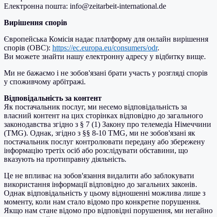
Електронна пошта: info@zeitarbeit-international.de
Вирішення спорів
Європейська Комісія надає платформу для онлайн вирішення
спорів (ОВС):
https://ec.europa.eu/consumers/odr
.
Ви можете знайти нашу електронну адресу у відбитку вище.
Ми не бажаємо і не зобов'язані брати участь у розгляді спорів
у споживчому арбітражі.
Відповідальність за контент
Як постачальник послуг, ми несемо відповідальність за
власний контент на цих сторінках відповідно до загального
законодавства згідно з § 7 (1) Закону про телемедіа Німеччини
(TMG). Однак, згідно з §§ 8-10 TMG, ми не зобов'язані як
постачальник послуг контролювати передану або збережену
інформацію третіх осіб або розслідувати обставини, що
вказують на протиправну діяльність.
Це не впливає на зобов'язання видалити або заблокувати
використання інформації відповідно до загальних законів.
Однак відповідальність у цьому відношенні можлива лише з
моменту, коли нам стало відомо про конкретне порушення.
Якщо нам стане відомо про відповідні порушення, ми негайно